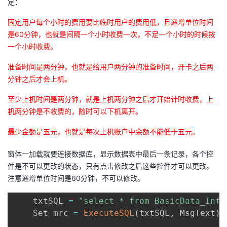
定：
的
Programs
发
者
固定用户每个小时的费用要比临时用户的费用低，且递增单位时间
是60分钟，也就是间隔一个小时收费一次，不足一个小时的时候按
支
者
我
一个小时收费。
持
学
准备时间是两分钟，也就是给用户两分钟的准备时间，开卡之后两
的
我
分钟之后才会上机。
我
堂
博
的
我
至少上机时间是两分钟，就是上机两分钟之后才开始计时收费，上
机两分钟是不收费的，随时可以下机离开。
的
我
客
论
的
我
我
最少金额是五元，也就是每次上机账户中余额不能低于五元。
技
的
坛
圈
的
我
的
我
窗体一加载就要连接数据库，显示数据表中最后一条记录，各个控
术
云
子
直
的
我
课
的
我
件是不可以更改的状态，只有点击修改之后这些控件才可以更改。
注意递增单位时间是60分钟，不可以修改。
支
声
播
活
的
程
认
的
我
	txtSQL 
=
"select * from BasicData_Info
持
建
    Set mrc 
动
关
=
ExecuteSQL
(
txtSQL
,
 MsgText
)
证
实
的