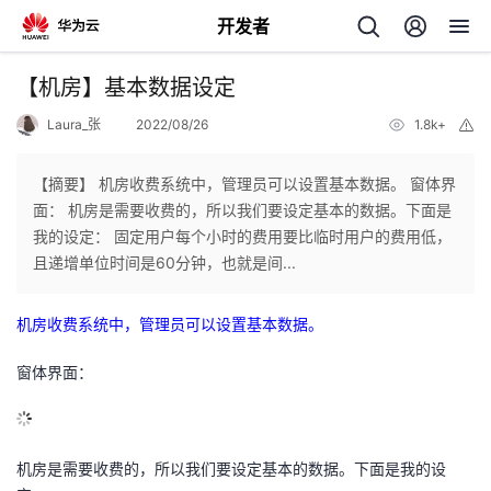
开发者
返
【机房】基本数据设定
回
Laura_张
2022/08/26
1.8k+
举
报
【摘要】 机房收费系统中，管理员可以设置基本数据。 窗体界
面： 机房是需要收费的，所以我们要设定基本的数据。下面是
我的设定： 固定用户每个小时的费用要比临时用户的费用低，
个
且递增单位时间是60分钟，也就是间...
我
人
机房收费系统中，管理员可以设置基本数据。
我
的
主
窗体界面：
我
的
开
页
机房是需要收费的，所以我们要设定基本的数据。下面是我的设
我
的
开
发