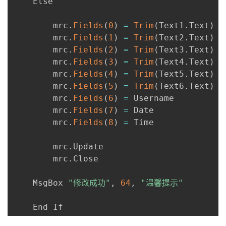
    Else

        mrc
.
Fields
(
0
)
=
Trim
(
Text1
.
Text
)
 
        mrc
.
Fields
(
1
)
=
Trim
(
Text2
.
Text
)
 
        mrc
.
Fields
(
2
)
=
Trim
(
Text3
.
Text
)
 
        mrc
.
Fields
(
3
)
=
Trim
(
Text4
.
Text
)
 
        mrc
.
Fields
(
4
)
=
Trim
(
Text5
.
Text
)
 
        mrc
.
Fields
(
5
)
=
Trim
(
Text6
.
Text
)
 
        mrc
.
Fields
(
6
)
=
 Username

        mrc
.
Fields
(
7
)
=
 Date

        mrc
.
Fields
(
8
)
=
 Time

        mrc
.
Update

        mrc
.
Close

    MsgBox 
"修改成功"
,
64
,
"温馨提示"