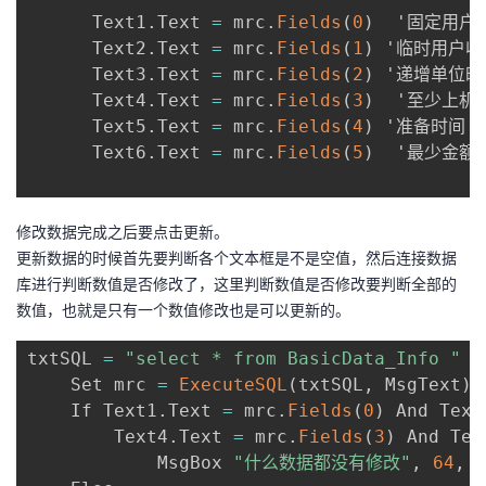
议
      Text1
注
.
Text 
=
 mrc
.
Fields
(
0
)
  '固定用户
验
收
      Text2
.
Text 
=
 mrc
.
Fields
(
1
)
 '临时用户收
      Text3
.
Text 
=
 mrc
.
Fields
(
2
)
 '递增单位时
藏
      Text4
.
Text 
=
 mrc
.
Fields
(
3
)
  '至少上机时
      Text5
.
Text 
=
 mrc
.
Fields
(
4
)
 '准备时间

      Text6
.
Text 
=
 mrc
.
Fields
(
5
)
  '最少金额

修改数据完成之后要点击更新。
更新数据的时候首先要判断各个文本框是不是空值，然后连接数据
库进行判断数值是否修改了，这里判断数值是否修改要判断全部的
数值，也就是只有一个数值修改也是可以更新的。
txtSQL 
=
"select * from BasicData_Info "
    Set mrc 
=
ExecuteSQL
(
txtSQL
,
 MsgText
)
    If Text1
.
Text 
=
 mrc
.
Fields
(
0
)
 And Text
        Text4
.
Text 
=
 mrc
.
Fields
(
3
)
 And Tex
            MsgBox 
"什么数据都没有修改"
,
64
,