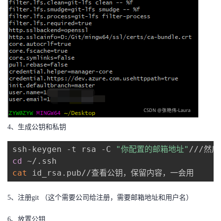
持
建
证
实
的
议
验
收
藏
4、生成公钥和私钥
ssh-keygen -t rsa -C 
"你配置的邮箱地址"
cd
cat
5、注册git （这个需要公司给注册，需要邮箱地址和用户名）
6、放置公钥