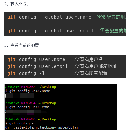
2、输入命令：
我
注
的
开
git
 config --global user.name 
"需要配置的用户
的
Programs
发
git
 config --global user.email 
"需要配置的邮
支
者
3、查看当前的配置
持
学
git
我
堂
git
git
的
我
我
技
的
的
我
术
云
课
的
我
支
声
程
认
的
我