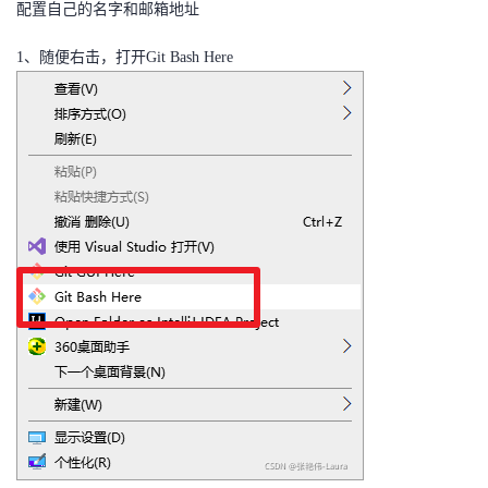
配置自己的名字和邮箱地址
者
1、随便右击，打开Git Bash Here
我
的
我
博
的
我
客
论
的
我
坛
圈
的
我
子
直
的
我
我
播
活
的
我
动
关
的