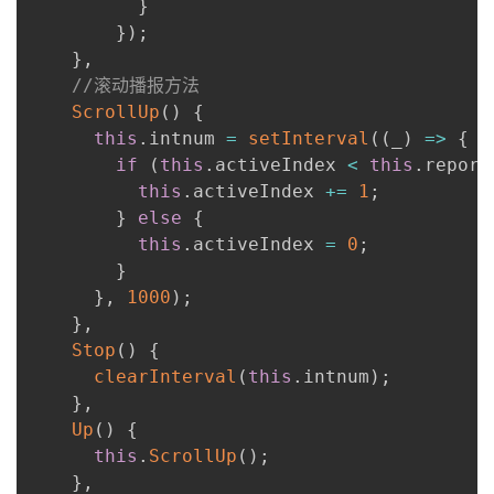
}
}
)
;
}
,
//滚动播报方法
ScrollUp
(
)
{
this
.
intnum 
=
setInterval
(
(
_
)
=>
{
if
(
this
.
activeIndex 
<
this
.
report
this
.
activeIndex 
+=
1
;
}
else
{
this
.
activeIndex 
=
0
;
}
}
,
1000
)
;
}
,
Stop
(
)
{
clearInterval
(
this
.
intnum
)
;
}
,
Up
(
)
{
this
.
ScrollUp
(
)
;
}
,