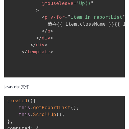
@mouseleave
=
"
Up()
"
我
注
的
开
>
<
p
v-for
=
"
item in reportList
"
>
的
Programs
发
              恭喜{{ item.className }}{{ it
</
p
>
支
者
</
div
>
</
div
>
持
学
</
template
>
我
堂
的
我
我
javascript 文件
技
的
的
我
created
(
)
{
术
云
课
的
我
this
.
getReportList
(
)
;
this
.
ScrollUp
(
)
;
支
声
程
认
的
我
}
,
computed
:
{