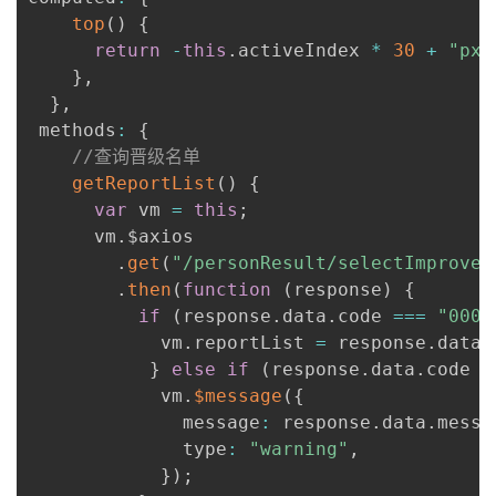
持
建
证
实
的
top
(
)
{
return
-
this
.
activeIndex 
*
30
+
"px"
议
验
收
}
,
}
,
藏
 methods
:
{
//查询晋级名单
getReportList
(
)
{
var
 vm 
=
this
;
      vm
.
$axios

.
get
(
"/personResult/selectImprovem
.
then
(
function
(
response
)
{
if
(
response
.
data
.
code 
===
"0000
            vm
.
reportList 
=
 response
.
data
.
}
else
if
(
response
.
data
.
code 
=
            vm
.
$message
(
{
              message
:
 response
.
data
.
messa
              type
:
"warning"
,
}
)
;