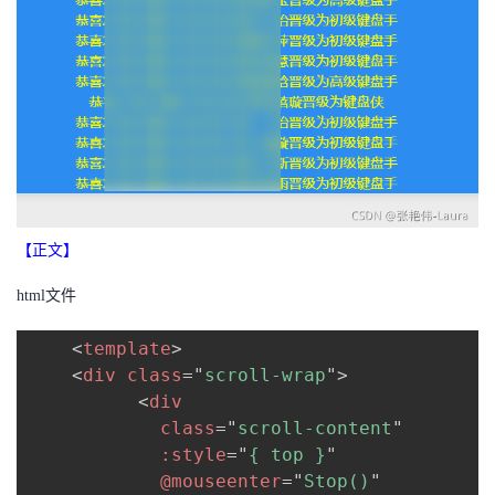
者
我
的
我
博
的
我
客
论
的
我
【正文】
html文件
坛
圈
的
我
<
template
>
子
直
的
我
<
div
class
=
"
scroll-wrap
"
>
<
div
我
播
活
的
class
=
"
scroll-content
"
:style
=
"
{ top }
"
我
动
关
的
@mouseenter
=
"
Stop()
"