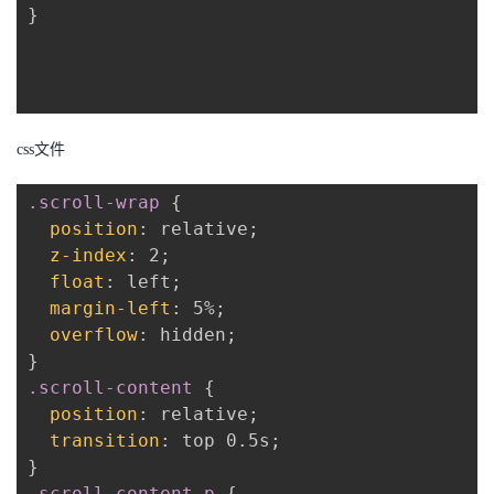
}
css文件
.scroll-wrap
{
position
:
 relative
;
z-index
:
 2
;
float
:
 left
;
margin-left
:
 5%
;
overflow
:
 hidden
;
}
.scroll-content
{
position
:
 relative
;
transition
:
 top 0.5s
;
}
.scroll-content p
{