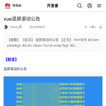
开发者
返
vue竖屏滚动公告
回
Laura_张
2022/08/27
1.9k+
举
报
【摘要】 【前言】 竖屏滚动的公告 【正文】 html文件 &lt;tem
plate&gt; &lt;div class="scroll-wrap"&gt; &lt;...
个
【前言】
我
人
竖屏滚动的公告
的
主
开
页
发