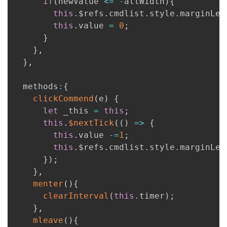
if
(
newValue 
<=
-
allWidth
)
{
持
建
证
实
的
this
.
$refs
.
cmdlist
.
style
.
marginLef
this
.
value 
=
0
;
议
验
收
}
}
,
藏
}
,
  methods
:
{
clickCommend
(
e
)
{
let
 _this 
=
this
;
this
.
$nextTick
(
(
)
=>
{
this
.
value 
-=
1
;
this
.
$refs
.
cmdlist
.
style
.
marginLef
}
)
;
}
,
menter
(
)
{
clearInterval
(
this
.
timer
)
;
}
,
mleave
(
)
{