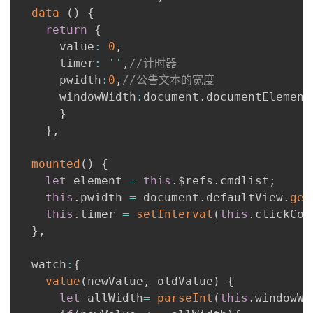
data
(
)
{
我
注
的
开
return
{
      value
:
0
,
的
Programs
发
      timer
:
''
,
//计时器
      pwidth
:
0
,
//公告文本的宽度
支
者
      windowWidth
:
document
.
documentElement
}
持
学
}
,
我
堂
mounted
(
)
{
let
 element 
=
this
.
$refs
.
cmdlist
;
的
我
我
this
.
pwidth 
=
 document
.
defaultView
.
get
this
.
timer 
=
setInterval
(
this
.
clickCom
技
的
的
我
}
,
术
云
课
的
我
  watch
:
{
value
(
newValue
,
 oldValue
)
{
支
声
程
认
的
我
let
 allWidth
=
parseInt
(
this
.
windowWi