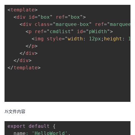
<
template
>
者
<
div
id
=
"
box
"
ref
=
"
box
"
>
<
div
class
=
"
marquee-box
"
ref
=
"
marquee
"
我
<
p
ref
=
"
cmdlist
"
id
=
"
pWidth
"
>
<
img
style
=
"
width
:
 12px
;
height
:
 12
的
我
</
p
>
</
div
>
博
的
我
</
div
>
</
template
>
客
论
的
我
坛
圈
的
我
子
直
的
我
我
播
活
的
JS文件内容
export
default
{
我
动
关
的
  name
:
'HelloWorld'
,