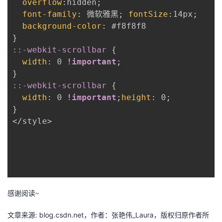
overflow
:
hidden
;
font-family
:
 微软雅黑
;
fontSize
:
14px
;
background-color
:
}
::-webkit-scrollbar
{
width
:
 0 
!important
;
}
::-webkit-scrollbar
{
width
:
 0 
!important
;
height
:
 0
;
}
</style>

感谢阅读~
文章来源: blog.csdn.net，作者：张艳伟_Laura，版权归原作者所