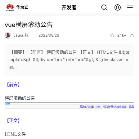
开发者
返
vue横屏滚动公告
回
Laura_张
2022/08/26
2.1k+
举
报
【摘要】 【前言】 横屏滚动的公告 【正文】 HTML文件 &lt;te
mplate&gt; &lt;div id="box" ref="box"&gt; &lt;div class="m
ar...
个
【前言】
我
人
横屏滚动的公告
的
主
开
页
【正文】
发
HTML文件