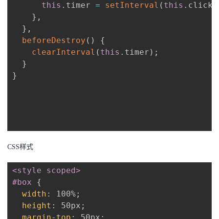
this
.
timer 
=
setInterval
(
this
.
clickC
}
,
}
,
beforeDestroy
(
)
{
clearInterval
(
this
.
timer
)
;
}
}
CSS样式
<style scoped>

#box
{
width
:
 100%
;
height
:
 50px
;
margin-top
:
 50px
;