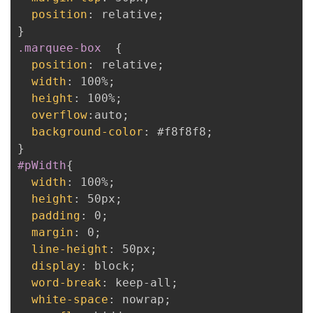
position
:
 relative
;
}
.marquee-box
{
position
:
 relative
;
width
:
 100%
;
height
:
 100%
;
overflow
:
auto
;
background-color
:
 #f8f8f8
;
}
#pWidth
{
width
:
 100%
;
height
:
 50px
;
padding
:
 0
;
margin
:
 0
;
line-height
:
 50px
;
display
:
 block
;
word-break
:
 keep-all
;
white-space
:
 nowrap
;