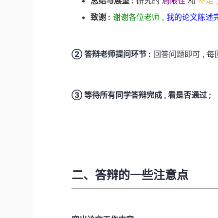
总结与展望 :
研究的
局限性
和
不足 
致谢 :
谢谢各位老师 ,
我的论文陈述完
② 答辩老师提问环节 :
回答问题即可 , 每
③ 等待所有同学答辩完成 , 看是否通过 ;
二、答辩的一些注意点