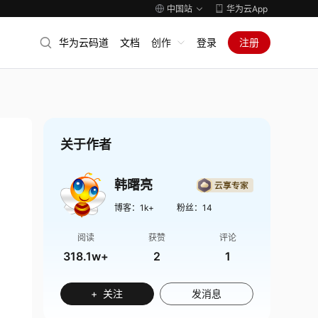
中国站
华为云App
华为云码道
文档
创作
登录
注册
关于作者
韩曙亮
博客：
1k+
粉丝：
14
阅读
获赞
评论
318.1w+
2
1
+ 关注
发消息