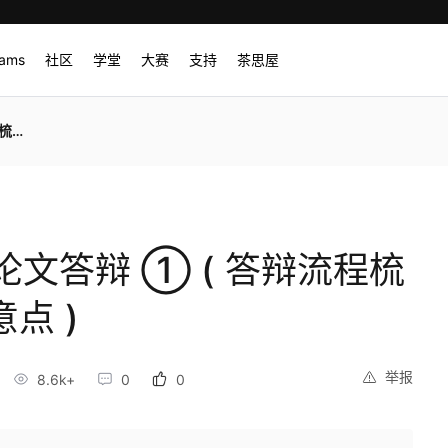
rams
社区
学堂
大赛
支持
茶思屋
 )
文答辩 ① ( 答辩流程梳
点 )
举报
8.6k+
0
0