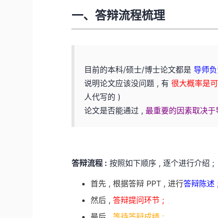
一、答辩流程梳理
目前的本科/硕士/博士论文都是
导师
说明论文应该没问题 , 有
很大概率是
人代写的 )
论文是否能通过 ,
最重要的因素取决于
答辩流程 :
按照如下顺序 , 逐个进行介绍 ;
首先 , 根据答辩 PPT , 进行
答辩陈述 
然后 ,
答辩提问环节 ;
最后 ,
等待答辩成绩 ;