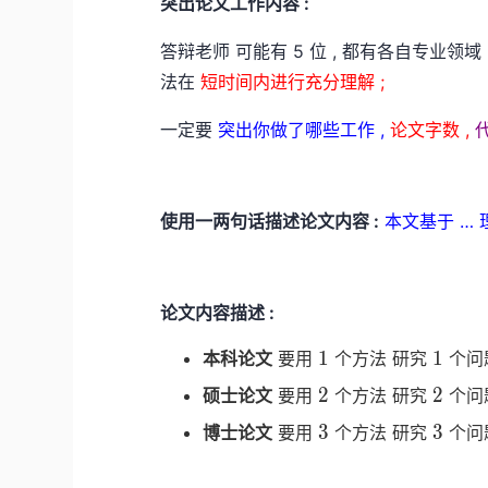
突出论文工作内容 :
答辩老师 可能有 5 位 , 都有各自专业领域 
法在
短时间内进行充分理解 ;
一定要
突出你做了哪些工作 ,
论文字数 ,
使用一两句话描述论文内容 :
本文基于 … 
论文内容描述 :
1
1
1
1
本科论文
要用
个方法 研究
个问题
1
1
2
2
2
2
硕士论文
要用
个方法 研究
个问题
2
2
3
3
3
3
博士论文
要用
个方法 研究
个问题
3
3