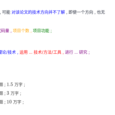
, 可能
对该论文的技术方向并不了解
, 即使一个方向 , 也无
代码量 ,
项目个数 ,
项目功能 ;
理论/技术 ,
运用 … 技术/方法/工具 ,
进行 … 研究 ;
1.5
1.5
 ;
万字 ;
1.5
3
3
 ;
万字 ;
3
10
10
 ;
万字 ;
10