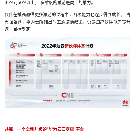
30%到50%以上。“多维度的激励是向上的推力。
伙伴在摸高赢得更多激励的过程中，各项能力也逐步得到成长。”陶
志强强调，华为云所推出的生态激励政策，仍是围绕伙伴能力提升
这一目标制定。
共赢：一个全新升级的“华为云云商店”平台