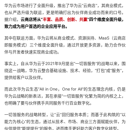
华为云市场进行了全面升级，推出了华为云“云商店”，其商业模式，
也从严选升级为联运，更是明确打出为伙伴商业成功而来的口号。
据介绍，
云商店将从“
丰富、品质、创新、共赢
”四个维度全面升级，
致力成为用户首选的企业应用平台。
其中在联运方面，华为云将从商业模式、资源扶持、MaaS（云商店
即服务模式）三个维度全面升级，通过开放更多资源，助力合作伙
伴与开发者快速实现商业成功。
事实上，自从华为云于2021年9月提出“一切皆服务”的战略以来，围
绕这一战略，华为云整合基础设施、技术、经验，“打包”成“服务”，
提供给客户以及伙伴。
而此次华为云生态“All in One，One for All”的生态理念内核，仍是
华为云战略的新表达，其在承接“一切皆服务”化繁为简的内核之上，
也明确了要与伙伴携手共同服务千行百业数字化。
一切皆服务的战略转型，让“云”回归服务本质；而基于此构筑的“以
能力为核心”的生态，通过从技术、市场、商业三方面赋能伙伴，为
伙伴提供“能提提升”的服务，进而携手更好助力客户数字化转型。