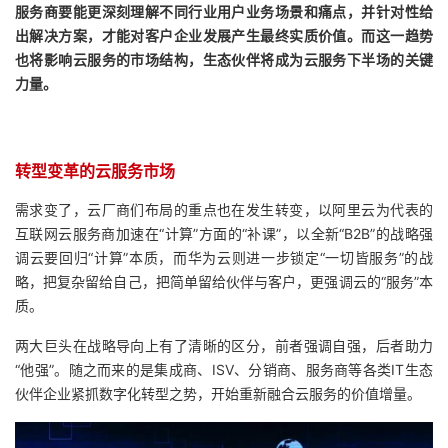
服务商要能更深刻理解不同行业用户业务场景和痛点，并针对性给
我
注
的
开
出解决方案，才能对客户企业发展产生最终实质价值。而这一趋势
也将影响云服务的市场结构，生态伙伴将成为云服务下半场的关键
的
Programs
发
力量。
支
者
持
学
转型变革的云服务市场
需求变了，云厂商们布局的重点也在发生转变，以阿里云为代表的
我
堂
互联网云服务商加速在“计算”方面的“补课”，以全新“B2B”的战略强
调云要回归“计算”本质，而华为云则进一步锁定“一切皆服务”的战
的
我
我
略，把复杂留给自己，把简单留给伙伴与客户，更强调云的“服务”本
质。
技
的
的
我
两大巨头在战略导向上有了清晰的区分，前者强调自强，后者助力
术
云
课
的
我
“他强”。随之而来的是集成商、ISV、分销商、服务商等各类IT生态
伙伴企业紧抓数字化转型之势，开始重新融合云服务的价值增量。
支
声
程
认
的
我