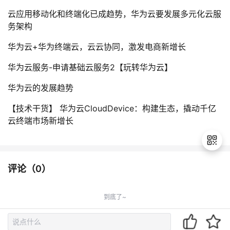
云应用移动化和终端化已成趋势，华为云要发展多元化云服
务架构
华为云+华为终端云，云云协同，激发电商新增长
华为云服务-申请基础云服务2【玩转华为云】
华为云的发展趋势
【技术干货】 华为云CloudDevice：构建生态，撬动千亿
云终端市场新增长
评论（
0
）
退
出
到底了~
登
录