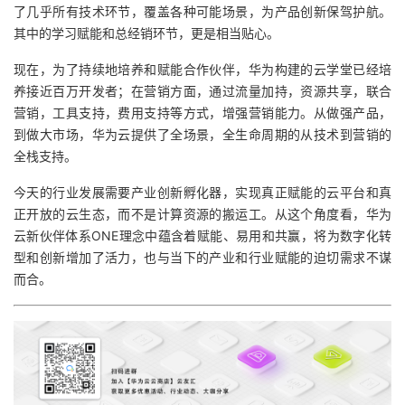
了几乎所有技术环节，覆盖各种可能场景，为产品创新保驾护航。
其中的学习赋能和总经销环节，更是相当贴心。
现在，为了持续地培养和赋能合作伙伴，华为构建的云学堂已经培
养接近百万开发者；在营销方面，通过流量加持，资源共享，联合
营销，工具支持，费用支持等方式，增强营销能力。从做强产品，
到做大市场，华为云提供了全场景，全生命周期的从技术到营销的
全栈支持。
今天的行业发展需要产业创新孵化器，实现真正赋能的云平台和真
正开放的云生态，而不是计算资源的搬运工。从这个角度看，华为
云新伙伴体系ONE理念中蕴含着赋能、易用和共赢，将为数字化转
型和创新增加了活力，也与当下的产业和行业赋能的迫切需求不谋
而合。