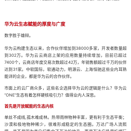
华为云生态赋能的厚度与广度
数字胜于雄辩。
华为云构建生态以来，合作伙伴增加到38000多家，开发者数量超
到302万。华为云云商店上架的应用数量持续增加，目前已超过
7400个，云商店年度交易次数超过42万，年销售额超过千万的伙伴
达到31家。中软国际，软通动力，明源云、上海恒驰这些业内耳熟
能详的企业，都是华为云的合作伙伴。
市面上的云厂商众多，这些名企选择华为云的逻辑是什么？华为云
“ONE”生态有着怎样硬核吸引力？值得业内人深思。
首先是开放赋能的生态内核
单丝不成线,孤木难成林。热带雨林物种丰富，更有利于生态平衡；
沙漠和极地物种稀少，很难形成稳定的生态圈。万达广场人流熙