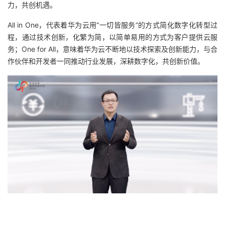
力，共创机遇。
All in One，代表着华为云用“一切皆服务”的方式简化数字化转型过
程，
通过技术创新，化繁为简，以简单易用的方式为客户提供云服
务；One for All，意味着华为云不断地以技术探索及创新能力，与合
作伙伴和开发者一同推动行业发展，深耕数字化，共创新价值。