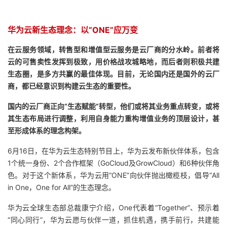
华为云新生态理念：以“ONE”应万变
在云服务领域，转售型和增值型云服务是云厂商的分水岭。前者将
云的可售卖性发挥到极致，用价格战攻城略地，而后者则积极共建
生态圈，是多方共赢的最佳体现。目前，无论国内还是国外的云厂
商，都已经意识到构建云生态的重要性。
国内的云厂商正向“生态赋能”转型，他们或将其业务重点转变，或将
其生态布局进行调整，利用自身能力重构增值业务的顶层设计，甚
至形成体系的理念构架。
6月16日，在华为云生态特别节目上，华为云发布新伙伴体系，包含
1个统一身份、2个合作框架（GoCloud及GrowCloud）和6种伙伴角
色。对于这个新体系，华为云用“ONE”向伙伴抛出橄榄枝，倡导“All
in One，One for All”的生态理念。
华为云全球生态部总裁康宁介绍，One代表着“Together”、预示着
“同心同行”，华为云愿与伙伴一道，抓住机遇，携手前行，共建能