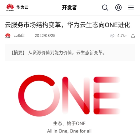
开发者
返
云服务市场结构变革，华为云生态向ONE进化
回
云商店
2022/08/25
4.7k+
举
报
【摘要】 从资源价值到能力价值，云生态新变革。
个
我
人
的
主
开
页
发