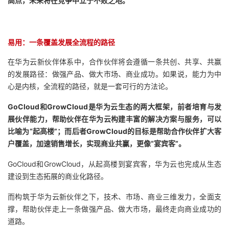
高点，未来将在竞争中立于不败之地。
易用：一条覆盖发展全流程的路径
在华为云新伙伴体系中，合作伙伴将会遵循一条共创、共享、共赢
的发展路径：做强产品、做大市场、商业成功。如果说，能力为中
心是内核，全流程的路径，就是一套可行的方法论。
GoCloud和GrowCloud是华为云生态的两大框架，前者培育与发
展伙伴能力，帮助伙伴在华为云构建丰富的解决方案与服务，可以
比喻为“起高楼”；而后者GrowCloud的目标是帮助合作伙伴扩大客
户覆盖，加速销售增长，实现商业共赢，更像“宴宾客”。
GoCloud和GrowCloud，从起高楼到宴宾客，华为云也完成从生态
建设到生态拓展的商业化路径。
而构筑于华为云新伙伴之下，技术、市场、商业三维发力，全面支
撑，帮助伙伴走上一条做强产品、做大市场，最终走向商业成功的
道路。