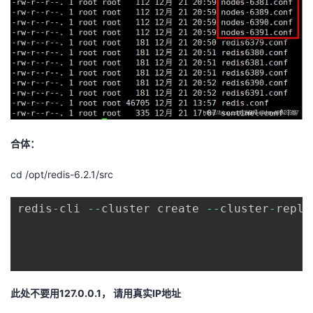
合体：
cd /opt/redis-6.2.1/src
redis
-
cli 
--
cluster create 
--
cluster
-
repli
此处不要用127.0.0.1， 请用真实IP地址