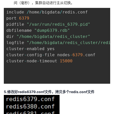
间（毫秒），集群自动进行主从切换。
include 
/
home
/
bigdata
/
redis
.
conf

port 
6379
pidfile 
"/var/run/redis_6379.pid"
dbfilename 
"dump6379.rdb"
dir 
"/home/bigdata/redis_cluster"
logfile 
"/home/bigdata/redis_cluster/redis
cluster
-
enabled yes

cluster
-
config
-
file nodes
-
6379.
conf

cluster
-
node
-
timeout 
15000
5.修改好redis6379.conf文件，拷贝多个redis.conf文件