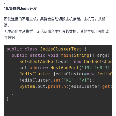
.
15.集群的Jedis开发
即使连接的不是主机，集群会自动切换主机存储。主机写，从机
读。
无中心化主从集群。无论从哪台主机写的数据，其他主机上都能读
到数据。
public
class
JedisClusterTest
{
public
static
void
main
(
String
[
]
 args
)
{
Set
<
HostAndPort
>
set 
=
new
HashSet
<
Host
     set
.
add
(
new
HostAndPort
(
"192.168.31.2
JedisCluster
 jedisCluster
=
new
JedisCl
     jedisCluster
.
set
(
"k1"
,
"v1"
)
;
System
.
out
.
println
(
jedisCluster
.
get
(
"
}
}