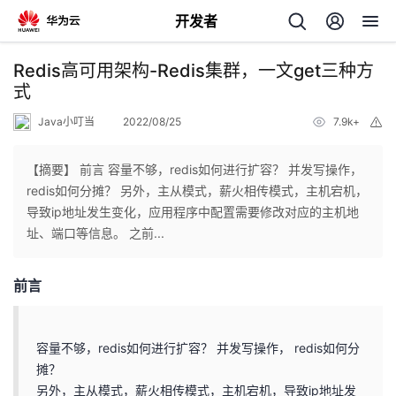
开发者
返
Redis高可用架构-Redis集群，一文get三种方
回
式
Java小叮当
2022/08/25
7.9k+
举
报
【摘要】 前言 容量不够，redis如何进行扩容？ 并发写操作，
redis如何分摊？ 另外，主从模式，薪火相传模式，主机宕机，
个
导致ip地址发生变化，应用程序中配置需要修改对应的主机地
址、端口等信息。 之前...
我
人
前言
的
主
开
页
容量不够，redis如何进行扩容？ 并发写操作， redis如何分
摊？
发
另外，主从模式，薪火相传模式，主机宕机，导致ip地址发