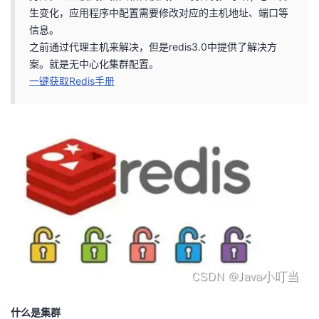
生变化，应用程序中配置需要修改对应的主机地址、端口等
者
信息。
之前通过代理主机来解决，但是redis3.0中提供了解决方
我
案。就是无中心化集群配置。
一键获取Redis手册
的
我
博
的
我
客
论
的
我
坛
圈
的
我
子
直
的
我
我
播
活
的
我
动
关
的
什么是集群