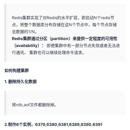
我
注
的
开
Redis集群实现了对Redis的水平扩容，即启动N个redis节
的
Programs
发
点，将整个数据库分布存储在这N个节点中，每个节点存储
总数据的1/N。
支
者
Redis集群通过分区（partition）来提供一定程度的可用性
（availability）：
即使集群中有一部分节点失效或者无法进
持
学
行通讯， 集群也可以继续处理命令请求。
我
堂
如何构建集群
的
我
我
1. 删除持久化数据
技
的
的
我
术
云
将rdb,aof文件都删除掉。
课
的
我
支
声
程
认
的
我
2.制作6个实例，6379,6380,6381,6389,6390,6391