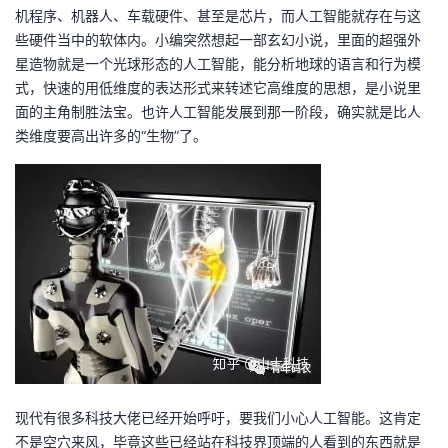
机程序、机器人、车载硬件、甚至是芯片，而人工智能就存在与这
者
些硬件当中的软体内。小编突然想起一部玄幻小说，里面的超强外
星造物就是一个光球形态的人工智能，能分析地球的语言和行为模
我
式，快速的用低维度的表达形式来转述它高维度的思想，是小说里
面的主角制胜法宝。也许人工智能发展到那一阶段，确实就是比人
的
我
类维度要高出许多的“生物”了。
博
的
我
客
论
的
我
坛
圈
的
我
子
直
的
我
我
播
活
的
现代有很多科技大佬已经开始呼吁，要我们小心人工智能。这肯定
我
动
关
的
不是空穴来风，毕竟这些已经站在科技界顶端的人看到的东西就是