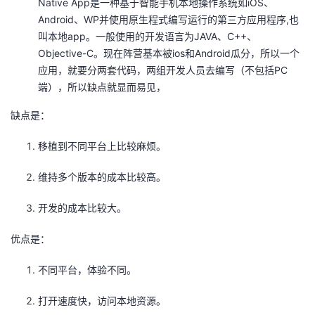
Native App是一种基于智能手机本地操作系统如iOS、
Android、WP并使用原生程式编写运行的第三方应用程序,也
者
叫本地app。一般使用的开发语言为JAVA、C++、
Objective-C。现在阵营基本被ios和Android瓜分，所以一个
我
应用，就要分两套代码，两组开发人员去编写（不包括PC
端），所以缺点就显而易见，
的
我
缺点是：
博
的
我
移植到不同平台上比较麻烦。
客
论
的
我
维持多个版本的成本比较高。
坛
圈
的
我
开发的成本比较大。
子
直
的
我
优点是：
我
播
活
的
不同平台，体验不同。
我
动
关
的
打开速度快，访问本地资源。