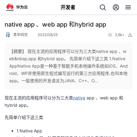
开发者
返
native app 、web app 和hybrid app
回
青年码农
2022/08/25
2.6k+
举
报
【摘要】 现在主流的应用程序可以分为三大类native app 、w
eb&nbsp;app 和hybrid app。 先简单介绍下这三类 1.Native
AppNative App是一种基于智能手机本地操作系统如iOS、And
个
roid、WP并使用原生程式编写运行的第三方应用程序,也叫本地
app。一般使用的开发语言为JAVA、C++、O...
我
人
现在主流的应用程序可以分为三大类
native
app 、web app 和
的
主
hybrid app。
先简单介绍下这三类
开
页
1.Native App
发