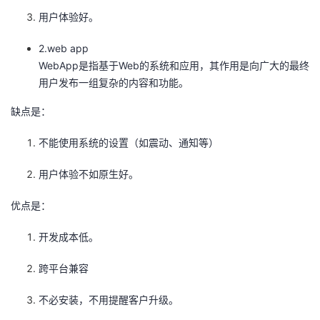
我
注
的
开
用户体验好。
2.web app
的
Programs
发
WebApp是指基于Web的系统和应用，其作用是向广大的最终
用户发布一组复杂的内容和功能。
支
者
缺点是：
持
学
不能使用系统的设置（如震动、通知等）
我
堂
用户体验不如原生好。
的
我
我
优点是：
技
的
的
我
开发成本低。
术
云
课
的
我
跨平台兼容
支
声
程
认
的
我
不必安装，不用提醒客户升级。