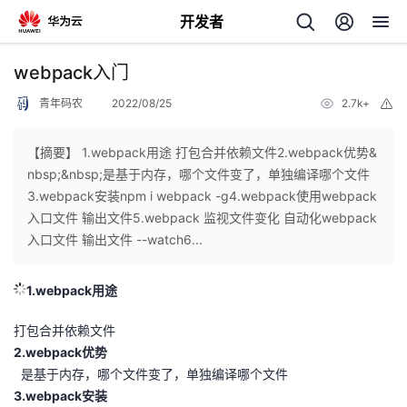
开发者
返
webpack入门
回
青年码农
2022/08/25
2.7k+
举
报
【摘要】 1.webpack用途 打包合并依赖文件2.webpack优势&
nbsp;&nbsp;是基于内存，哪个文件变了，单独编译哪个文件
3.webpack安装npm i webpack -g4.webpack使用webpack
个
入口文件 输出文件5.webpack 监视文件变化 自动化webpack
入口文件 输出文件 --watch6...
我
人
1.webpack用途
我
的
主
打包合并依赖文件
我
的
开
页
2.webpack优势
是基于内存，哪个文件变了，单独编译哪个文件
我
的
开
发
3.webpack安装