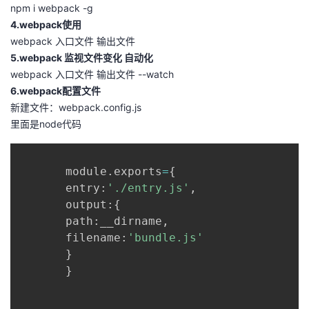
npm i webpack -g
的
Programs
发
者
4.webpack使用
webpack 入口文件 输出文件
支
者
5.webpack 监视文件变化 自动化
我
webpack 入口文件 输出文件 --watch
持
学
6.webpack配置文件
的
我
新建文件：webpack.config.js
我
里面是node代码
堂
博
的
我
的
我
客
论
的
我
我
       module
.
exports
=
{
       entry
:
'./entry.js'
,
技
的
坛
圈
的
我
的
我
       output
:
{
       path
:
__dirname
,
术
云
子
直
的
我
课
的
我
       filename
:
'bundle.js'
}
支
声
播
活
的
程
认
的
我
}
持
建
动
关
证
实
的