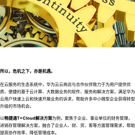
持
建
证
实
的
议
验
收
藏
所以
，危机之下，亦是机遇。
在云服务的生态系统中，
华为云
云商店与合作伙伴致力于为用户提供优
质、便捷的基于云计算、大数据业务的软
件、服务和解决方案，满足华为
云用户快速上云和快速开展业务的诉求，帮助
许多中小微型企业
获得转型
升级的市场机会。
以
畅捷通
T+Cloud解决方案
为例，聚焦于企业、事业单位的财务管理，
进销存管理解决方
案，融合了企业
人
、财、货、客等方面管理需求，帮助
提高协作效率、降低管理成本。