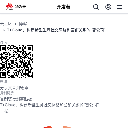
开发者
返
云社区
博客
回
T+Cloud：构建新型生意社交网络和营销关系的“智公司”
微信
个
我
人
微博
分享文章到微博
复制链接
的
主
复制链接到剪贴板
T+Cloud：构建新型生意社交网络和营销关系的“智公司”
开
页
举报
发