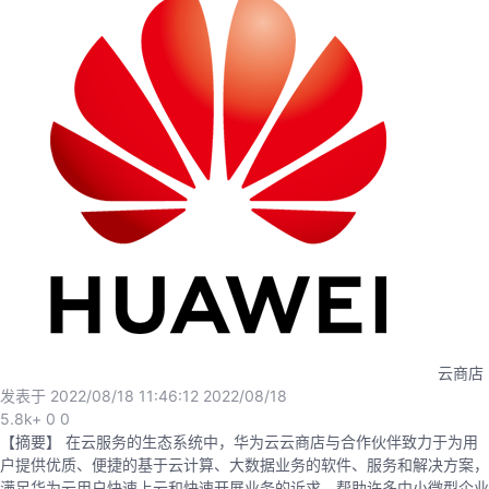
者
我
的
我
博
的
我
客
论
的
我
坛
圈
的
我
子
直
的
我
云商店
发表于 2022/08/18 11:46:12
2022/08/18
我
播
活
的
5.8k+
0
0
【摘要】 在云服务的生态系统中，华为云云商店与合作伙伴致力于为用
我
动
关
的
户提供优质、便捷的基于云计算、大数据业务的软件、服务和解决方案，
满足华为云用户快速上云和快速开展业务的诉求，帮助许多中小微型企业