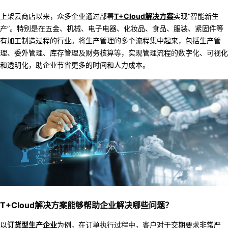
上架云商店以来，众多企业通过部署
T+Cloud解决方案
实现“智能新生
产”
。特别是在五金、机械、电子电器、化妆品、食品、服装、紧固件等
有加工制造过程的行业。
将生产管理的多个流程集中起来
，
包括生产管
理
、
委外管理
、库存管理及
财务
核算等，实现管理流程的数字化、可视化
和透明化，
助企业节省更多的时间和人力成本
。
T+Cloud解决方案
能够帮助企业解决哪些问题？
以
订货型生产企业
为例
，
在订单执行过程中
，客户对于交期要求非常严