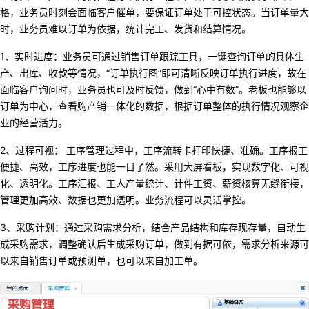
格，业务员时刻会面临客户催单，要保证订单处于可控状态。当订单量大
时，业务员难以订单为依据，统计完工、发货和结算情况。
1、
实时进度
：业务员可通过销售订单跟踪工具，一键查询订单的具体生
产、出库、收款等情况，“订单执行图”即可清晰反映订单执行进度，故在
面临客户询问时，业务员也可及时反馈，做到“心中有数”。老板也能够以
订单为中心，查看购产销一体化的数据，根据订单整体的执行情况观察企
业的经营活力。
2、
过程可视
：
工序管理过程中，工序流转卡打印快捷、准确。工序报工
便捷、高效，工序
进度也能一目了然。采用大屏看板，实现数字化、可视
化、透明化。工序汇报、工人产量统计、计件工资、薪资核算无缝衔接，
管理更加高效、数据也更加透明。
业务流程可以灵活掌控
。
3、采购计划：
通过采购需求分析
，
结合产品结构和库存现存量
，
自动生
成采购需求
，
调整确认后生成采购订单
，
做到有据可依
，
需求分析来源可
以来自销售订单或预测单
，
也可以来自加工单
。