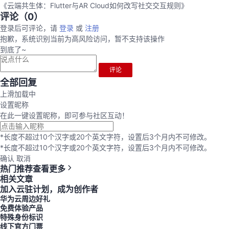
《云端共生体：Flutter与AR Cloud如何改写社交交互规则》
评论（
0
）
登录后可评论，请
登录
或
注册
抱歉，系统识别当前为高风险访问，暂不支持该操作
到底了~
评论
全部回复
上滑加载中
设置昵称
在此一键设置昵称，即可参与社区互动！
*长度不超过10个汉字或20个英文字符，设置后3个月内不可修改。
*长度不超过10个汉字或20个英文字符，设置后3个月内不可修改。
确认
取消
热门推荐
查看更多
相关文章
加入云驻计划，成为创作者
华为云周边好礼
免费体验产品
特殊身份标识
线下官方门票