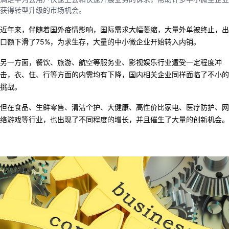
获得转型升级的市场机会。
我
注
的
开
近年来
，伴随
着国外疫情
影响
，
国际需求大幅萎缩
，
大量外单被终止
，
出
的
Programs
发
口
额下滑了7
5
%，
为求生存
，
大量的中小微企业开始转入内销
。
支
者
另一方面，餐饮、旅游、航空等服务业、影视娱乐行业遭受
一定程度冲
击，
衣
、
住
、
行等方面的内需均有下降，国内相关企业
同样
面临了不小的
持
学
挑战。
但
在
食品
、生鲜零售、清洁个护、大健康、高性价比家电、医疗防护、网
我
堂
络游戏等行业，也出现了不同程度的增长，并且催生了大量的创新机会。
的
我
我
技
的
的
我
术
云
课
的
我
支
声
程
认
的
我