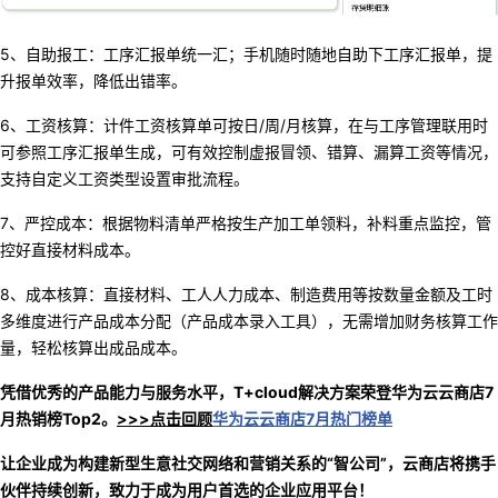
5、自助报工：工序汇报单统一汇；手机随时随地自助下工序汇报单，提
升报单效率，降低出错率。
6、工资核算：计件工资核算单可按日/
周
/
月核算
，
在与工序管理联用时
可参照工序汇报单生成
，
可有效控制虚报冒领
、
错算
、
漏算工资等情况
，
支持自定义工资类型设置审批流程
。
7、严控成本：根据物料清单严格按生产加工单领料，补料重点监控，管
控好直接材料成本。
8、成本核算：直接材料、工人人力成本、制造费用等按数量金额及工时
多维度进行产品成本分配（产品成本录入工具），无需增加财务核算工作
量，轻松核算出成品成本。
凭借优秀的产品能力与服务水平，T+clou
d
解决方案
荣登华为云云商店7
月热销榜Top
2
。
>>>点击回顾
华为云云商店
7月热门榜单
让
企业
成为
构建新型生意社交网络和营销关系的
“智公司”
，云商店将携手
伙伴持续创新，
致力于成为用户首选的企业应用平台！