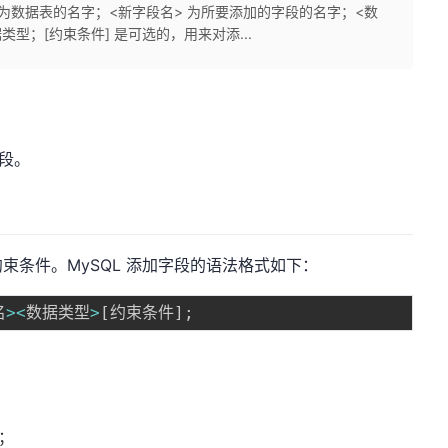
> 为数据表的名字；<新字段名> 为所要添加的字段的名字；<数
型；[约束条件] 是可选的，用来对添...
字段。
束条件。MySQL 添加字段的语法格式如下：
名
>
<
数据类型
>
[
约束条件
]
;
；