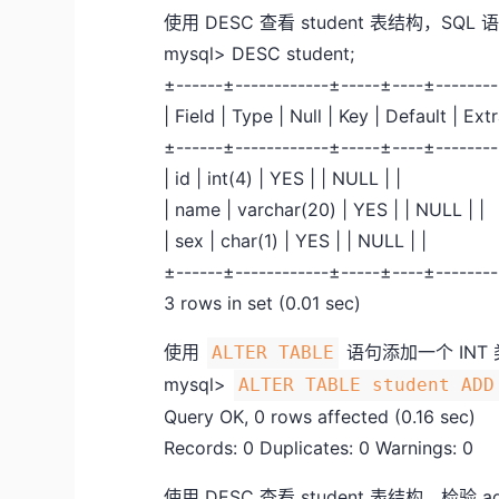
使用 DESC 查看 student 表结构，SQ
mysql> DESC student;
±------±------------±-----±----±-------
| Field | Type | Null | Key | Default | Extr
±------±------------±-----±----±-------
| id | int(4) | YES | | NULL | |
| name | varchar(20) | YES | | NULL | |
| sex | char(1) | YES | | NULL | |
±------±------------±-----±----±-------
3 rows in set (0.01 sec)
使用
语句添加一个 INT
ALTER TABLE
mysql>
ALTER TABLE student ADD
Query OK, 0 rows affected (0.16 sec)
Records: 0 Duplicates: 0 Warnings: 0
使用 DESC 查看 student 表结构，检