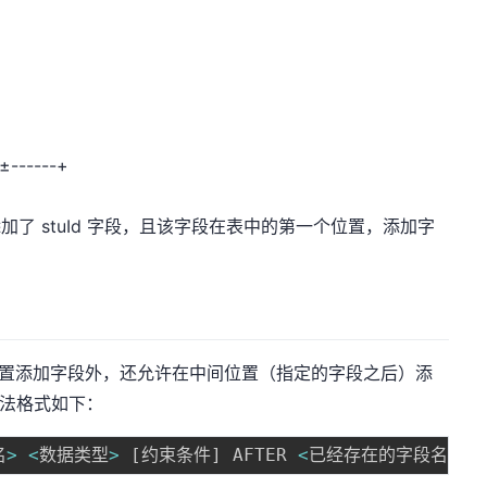
-±------+
添加了 stuId 字段，且该字段在表中的第一个位置，添加字
尾位置添加字段外，还允许在中间位置（指定的字段之后）添
语法格式如下：
名
>
<
数据类型
>
[
约束条件
]
 AFTER 
<
已经存在的字段名
>
;