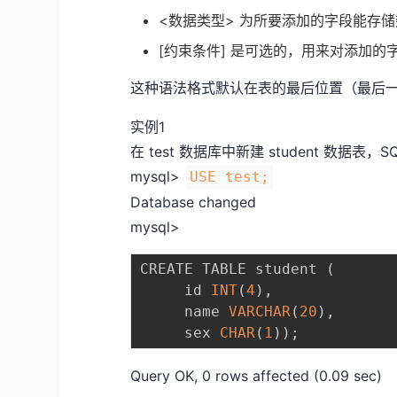
<数据类型> 为所要添加的字段能存
[约束条件] 是可选的，用来对添加的
这种语法格式默认在表的最后位置（最后
实例1
在 test 数据库中新建 student 数据表
mysql>
USE test;
Database changed
mysql>
CREATE TABLE student 
(
     id 
INT
(
4
)
,
     name 
VARCHAR
(
20
)
,
     sex 
CHAR
(
1
)
)
;
Query OK, 0 rows affected (0.09 sec)