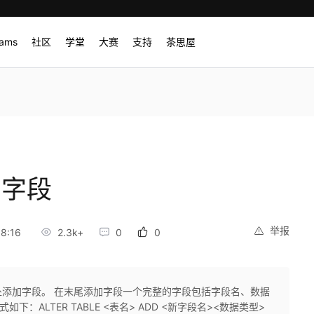
rams
社区
学堂
大赛
支持
茶思屋
加字段
举报
8:16
2.3k+
0
0
尾处添加字段。 在末尾添加字段一个完整的字段包括字段名、数据
下：ALTER TABLE <表名> ADD <新字段名><数据类型>