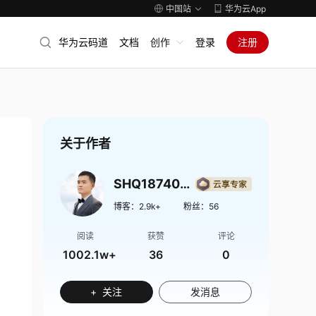
中国站
华为云App
华为云码道
文档
创作
登录
注册
关于作者
SHQ1874009
博客：
2.9k+
粉丝：
56
阅读
获赞
评论
1002.1w+
36
0
+ 关注
发消息