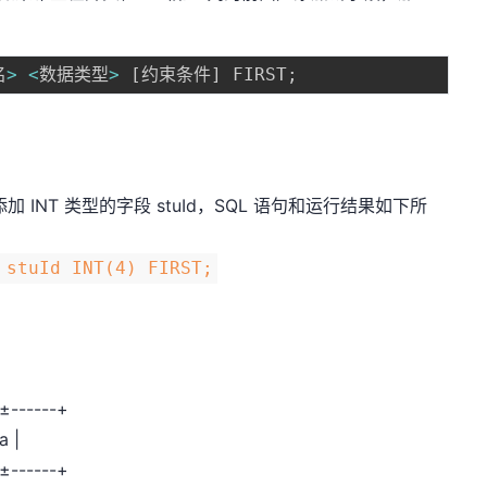
名
>
<
数据类型
>
[
约束条件
]
 FIRST
;
 INT 类型的字段 stuId，SQL 语句和运行结果如下所
 stuId INT(4) FIRST;
-±------+
a |
-±------+