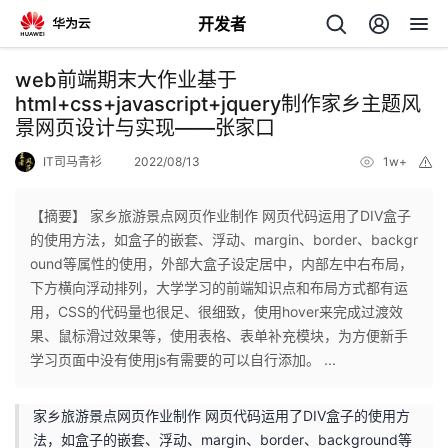
开发者
返
web前端期末大作业基于
回
html+css+javascript+jquery制作家乡主题风
景网页设计与实现——张家口
IT司马青衫
2022/08/13
1w+
举
报
【摘要】 家乡旅游景点网页作业制作 网页代码运用了DIV盒子
个
的使用方法，如盒子的嵌套、浮动、margin、border、backgr
ound等属性的使用，外部大盒子设定居中，内部左中右布局，
我
人
下方横向浮动排列，大学学习的前端知识点和布局方式都有运
用，CSS的代码量也很足、很细致，使用hover来完成过渡效
的
主
果、鼠标滑过效果等，使用表格、表单补充模块，为方便新手
学习页面中没有使用js有需要的可以自行添加。 ...
开
页
家乡旅游景点网页作业制作 网页代码运用了DIV盒子的使用方
发
法，如盒子的嵌套、浮动、margin、border、background等