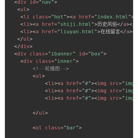
<
div
id
=
"
nav
"
>
<
ul
>
<
li
class
=
"
hot
"
>
<
a
href
=
"
index.html
"
>
<
li
>
<
a
href
=
"
shiji.html
"
>
历史风俗
</
a
>
</
<
li
>
<
a
href
=
"
liuyan.html
"
>
在线留言
</
a
>
<
</
ul
>
</
div
>
<
div
class
=
"
ibanner
"
id
=
"
box
"
>
<
div
class
=
"
inner
"
>
<!--轮播图-->
<
ul
>
<
li
>
<
a
href
=
"
#
"
>
<
img
src
=
"
img/
<
li
>
<
a
href
=
"
#
"
>
<
img
src
=
"
img/
<
li
>
<
a
href
=
"
#
"
>
<
img
src
=
"
img/
</
ul
>
<
ol
class
=
"
bar
"
>