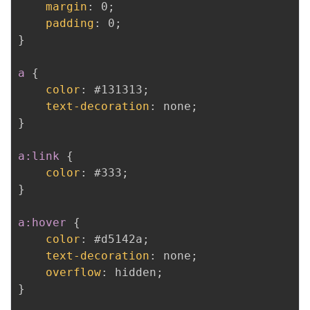
margin
:
 0
;
padding
:
 0
;
}
a
{
color
:
 #131313
;
text-decoration
:
 none
;
}
a:link
{
color
:
 #333
;
}
a:hover
{
color
:
 #d5142a
;
text-decoration
:
 none
;
overflow
:
 hidden
;
}