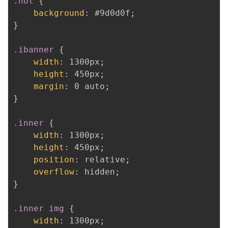
.hot
{
background
:
 #9d0d0f
;
}
.ibanner
{
width
:
 1300px
;
height
:
 450px
;
margin
:
 0 auto
;
}
.inner
{
width
:
 1300px
;
height
:
 450px
;
position
:
 relative
;
overflow
:
 hidden
;
}
.inner img
{
width
:
 1300px
;