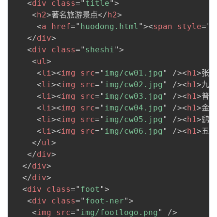
<
div
class
=
"
title
"
>
<
h2
>
著名旅游景点
</
h2
>
<
a
href
=
"
huodong.html
"
>
<
span
style
=
"
c
</
div
>
<
div
class
=
"
sheshi
"
>
<
ul
>
<
li
>
<
img
src
=
"
img/cw01.jpg
"
/>
<
h1
>
张家
<
li
>
<
img
src
=
"
img/cw02.jpg
"
/>
<
h1
>
九天
<
li
>
<
img
src
=
"
img/cw03.jpg
"
/>
<
h1
>
普光
<
li
>
<
img
src
=
"
img/cw04.jpg
"
/>
<
h1
>
金鞭
<
li
>
<
img
src
=
"
img/cw05.jpg
"
/>
<
h1
>
鹞子
<
li
>
<
img
src
=
"
img/cw06.jpg
"
/>
<
h1
>
五雷
</
ul
>
</
div
>
</
div
>
</
div
>
<
div
class
=
"
foot
"
>
<
div
class
=
"
foot-ner
"
>
<
img
src
=
"
img/footlogo.png
"
/>