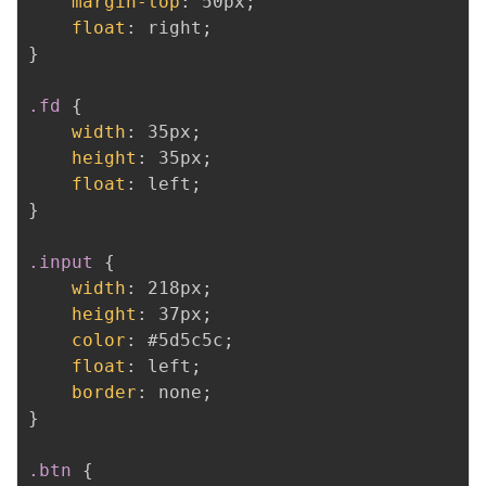
margin-top
:
 50px
;
float
:
 right
;
}
.fd
{
width
:
 35px
;
height
:
 35px
;
float
:
 left
;
}
.input
{
width
:
 218px
;
height
:
 37px
;
color
:
 #5d5c5c
;
float
:
 left
;
border
:
 none
;
}
.btn
{