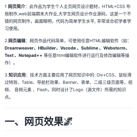
我
注
1
网页简介
：此作品为学生个人主页网页设计题材，HTML+CSS 布
的
开
局制作,web前端期末大作业,大学生网页设计作业源码，这是一个不
错的网页制作，画面精明，代码为简单学生水平, 非常适合初学者学
的
Programs
发
习使用。
支
者
2.
网页编辑
：网页作品代码简单，可使用任意HTML编辑软件（如：
Dreamweaver、HBuilder、Vscode 、Sublime 、Webstorm、
持
学
Text 、Notepad++
等任意html编辑软件进行运行及修改编辑等操
作）。
我
堂
3.
知识应用
：技术方面主要应用了网页知识中的: Div+CSS、鼠标滑
的
我
我
过特效、Table、导航栏效果、Banner、表单、二级三级页面等，视
频、 音频元素 、Flash，同时设计了Logo（源文件）所需的知识
技
的
的
我
点。
术
云
课
的
我
一、网页效果🌌
支
声
程
认
的
我