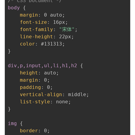
/* CSS Document */
body
{
margin
:
 0 auto
;
font-size
:
 16px
;
font-family
:
"宋体"
;
line-height
:
 22px
;
color
:
 #131313
;
}
div,p,input,ul,li,h1,h2
{
height
:
 auto
;
margin
:
 0
;
padding
:
 0
;
vertical-align
:
 middle
;
list-style
:
 none
;
}
img
{
border
:
 0
;