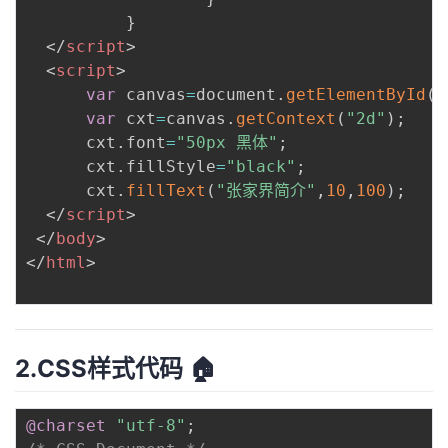
}
</
script
>
<
script
>
var
 canvas
=
document
.
getElementById
(
"
var
 cxt
=
canvas
.
getContext
(
"2d"
)
;
	  cxt
.
font
=
"50px 黑体"
;
	  cxt
.
fillStyle
=
"black"
;
	  cxt
.
fillText
(
"张家界简介"
,
10
,
100
)
;
</
script
>
</
body
>
</
html
>
2.CSS样式代码 🏠
@charset
"utf-8"
;