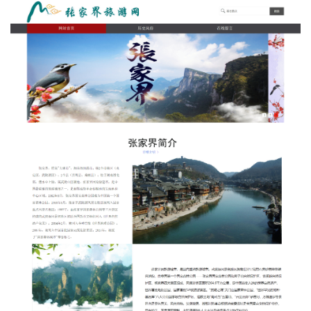
持
建
证
实
的
议
验
收
藏