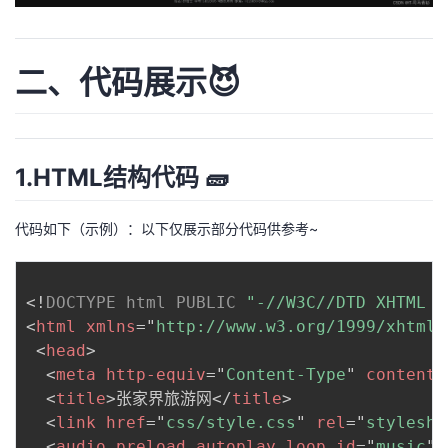
二、代码展示😈
1.HTML结构代码 🧱
代码如下（示例）：以下仅展示部分代码供参考~
<!
DOCTYPE
html
PUBLIC
"-//W3C//DTD XHTML 1
<
html
xmlns
=
"
http://www.w3.org/1999/xhtml
"
<
head
>
<
meta
http-equiv
=
"
Content-Type
"
content
=
<
title
>
张家界旅游网
</
title
>
<
link
href
=
"
css/style.css
"
rel
=
"
styleshe
<
audio
preload
autoplay
loop
id
=
"
music
"
>