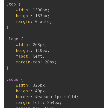
.top
{
width
:
 1300px
;
height
:
 133px
;
margin
:
 0 auto
;
}
.logo
{
width
:
 263px
;
height
:
 110px
;
float
:
 left
;
margin-top
:
 20px
;
}
.sous
{
width
:
 325px
;
height
:
 40px
;
border
:
 #eaeaea 1px solid
;
margin-left
:
 254px
;