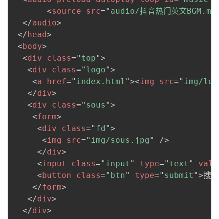
<
source
src
=
"
audio/抖音热门英文BGM.mp
</
audio
>
</
head
>
<
body
>
<
div
class
=
"
top
"
>
<
div
class
=
"
logo
"
>
<
a
href
=
"
index.html
"
>
<
img
src
=
"
img/log
</
div
>
<
div
class
=
"
sous
"
>
<
form
>
<
div
class
=
"
fd
"
>
<
img
src
=
"
img/sous.jpg
"
/>
</
div
>
<
input
class
=
"
input
"
type
=
"
text
"
valu
<
button
class
=
"
btn
"
type
=
"
submit
"
>
搜索
</
form
>
</
div
>
</
div
>