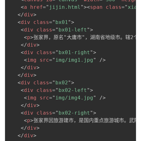
<
a
href
=
"
jijin.html
"
>
<
span
class
=
"
xian
</
div
>
<
div
class
=
"
bx01
"
>
<
div
class
=
"
bx01-left
"
>
<
p
>
张家界，原名"大庸市"，湖南省地级市。辖2个
</
div
>
<
div
class
=
"
bx01-right
"
>
<
img
src
=
"
img/img1.jpg
"
/>
</
div
>
</
div
>
<
div
class
=
"
bx02
"
>
<
div
class
=
"
bx02-left
"
>
<
img
src
=
"
img/img4.jpg
"
/>
</
div
>
<
div
class
=
"
bx02-right
"
>
<
p
>
张家界因旅游建市，是国内重点旅游城市。武陵
</
div
>
</
div
>