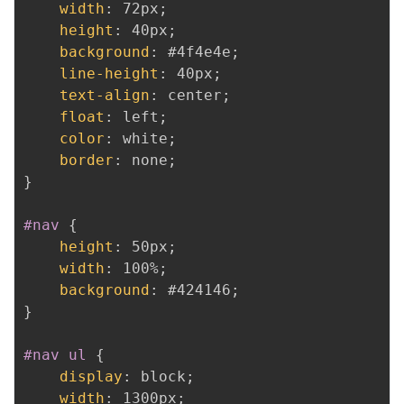
width
:
 72px
;
height
:
 40px
;
background
:
 #4f4e4e
;
line-height
:
 40px
;
text-align
:
 center
;
float
:
 left
;
color
:
 white
;
border
:
 none
;
}
#nav
{
height
:
 50px
;
width
:
 100%
;
background
:
 #424146
;
}
#nav ul
{
display
:
 block
;
width
:
 1300px
;