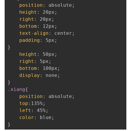
position
:
 absolute
;
height
:
 20px
;
right
:
 20px
;
bottom
:
 12px
;
text-align
:
 center
;
padding
:
 5px
;
}
height
:
 50px
;
right
:
 5px
;
bottom
:
 100px
;
display
:
 none
;
}
.xiang
{
position
:
 absolute
;
top
:
135%
;
left
:
 45%
;
color
:
 blue
;
}