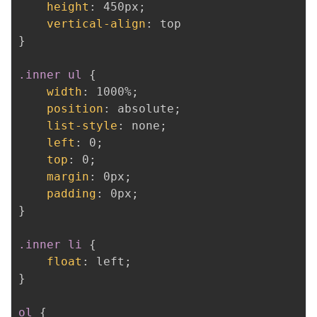
height
:
 450px
;
vertical-align
:
}
.inner ul
{
width
:
 1000%
;
position
:
 absolute
;
list-style
:
 none
;
left
:
 0
;
top
:
 0
;
margin
:
 0px
;
padding
:
 0px
;
}
.inner li
{
float
:
 left
;
}
ol
{