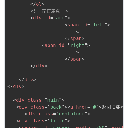
</
ol
>
<!--左右焦点-->
<
div
id
=
"
arr
"
>
<
span
id
=
"
left
"
>
                        <

</
span
>
<
span
id
=
"
right
"
>
                        >

</
span
>
</
div
>
</
div
>
</
div
>
<
div
class
=
"
main
"
>
<
div
class
=
"
back
"
>
<
a
href
=
"
#
"
>
返回顶部
</
<
div
class
=
"
container
"
>
<
div
class
=
"
title
"
>
<
canvas
id
=
"
canvas
"
width
=
"
300
"
height