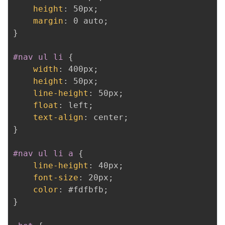
height
:
 50px
;
margin
:
 0 auto
;
}
#nav ul li
{
width
:
 400px
;
height
:
 50px
;
line-height
:
 50px
;
float
:
 left
;
text-align
:
 center
;
}
#nav ul li a
{
line-height
:
 40px
;
font-size
:
 20px
;
color
:
 #fdfbfb
;
}