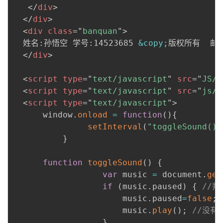
</
div
>
</
div
>
<
div
class
=
"
banquan
"
>
  姓名:孙悟空 学号:14523685 
&copy;
版权所有  邮箱：
</
div
>
<
script
type
=
"
text/javascript
"
src
=
"
JS/j
<
script
type
=
"
text/javascript
"
src
=
"
js/b
<
script
type
=
"
text/javascript
"
>
      window
.
onload
=
function
(
)
{
setInterval
(
"toggleSound()"
}
function
toggleSound
(
)
{
var
 music 
=
 document
.
get
if
(
music
.
paused
)
{
//判
                      music
.
paused
=
false
;
                      music
.
play
(
)
;
//没有
}