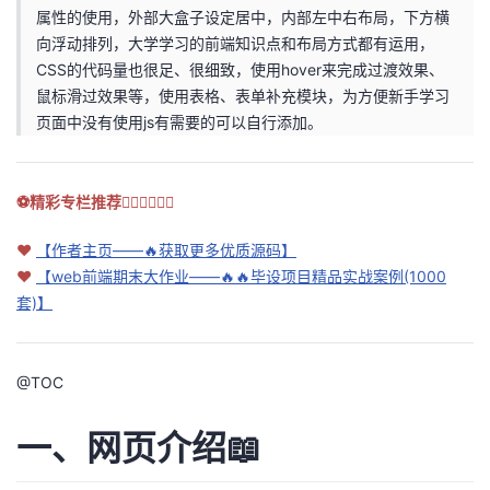
属性的使用，外部大盒子设定居中，内部左中右布局，下方横
者
向浮动排列，大学学习的前端知识点和布局方式都有运用，
CSS的代码量也很足、很细致，使用hover来完成过渡效果、
我
鼠标滑过效果等，使用表格、表单补充模块，为方便新手学习
页面中没有使用js有需要的可以自行添加。
的
我
博
的
我
⚽精彩专栏推荐👇🏻👇🏻👇🏻
客
论
的
我
❤
【作者主页——🔥获取更多优质源码】
❤
【web前端期末大作业——🔥🔥毕设项目精品实战案例(1000
坛
圈
的
我
套)】
子
直
的
我
@
TOC
我
播
活
的
一、网页介绍📖
我
动
关
的