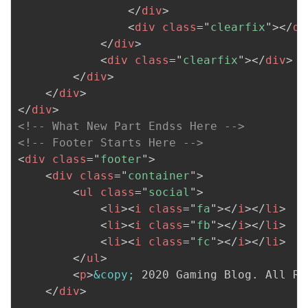
</
div
>
<
div
class
=
"
clearfix
"
>
</
di
</
div
>
<
div
class
=
"
clearfix
"
>
</
div
>
</
div
>
</
div
>
</
div
>
<!-- What New Part Endss Here -->
<!-- Footer Starts Here -->
<
div
class
=
"
footer
"
>
<
div
class
=
"
container
"
>
<
ul
class
=
"
social
"
>
<
li
>
<
i
class
=
"
fa
"
>
</
i
>
</
li
>
<
li
>
<
i
class
=
"
fb
"
>
</
i
>
</
li
>
<
li
>
<
i
class
=
"
fc
"
>
</
i
>
</
li
>
</
ul
>
<
p
>
&copy;
 2020 Gaming Blog. All Ri
</
div
>