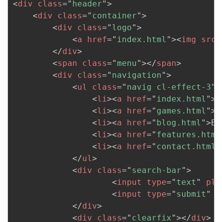
<
div
class
=
"
header
"
>
<
div
class
=
"
container
"
>
<
div
class
=
"
logo
"
>
<
a
href
=
"
index.html
"
>
<
img
src
=
</
div
>
<
span
class
=
"
menu
"
>
</
span
>
<
div
class
=
"
navigation
"
>
<
ul
class
=
"
navig cl-effect-3
"
<
li
>
<
a
href
=
"
index.html
"
>
H
<
li
>
<
a
href
=
"
games.html
"
>
G
<
li
>
<
a
href
=
"
blog.html
"
>
Bl
<
li
>
<
a
href
=
"
features.html
<
li
>
<
a
href
=
"
contact.html
"
</
ul
>
<
div
class
=
"
search-bar
"
>
<
input
type
=
"
text
"
pla
<
input
type
=
"
submit
"
v
</
div
>
<
div
class
=
"
clearfix
"
>
</
div
>