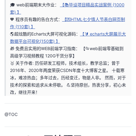
🎓 web前端期末大作业：
【📚毕设项目精品实战案例 (1000
者
套) 】
🧡 程序员有趣的告白方式：
【💌HTML七夕情人节表白网页制
我
作 (110套) 】
🌎超炫酷的Echarts大屏可视化源码：
【🔰 echarts大屏展示大
的
我
数据平台可视化(150套) 】
🎁 免费且实用的WEB前端学习指南：
【📂web前端零基础到
博
的
我
高级学习视频教程 120G干货分享】
🥇 关于作者: 历任研发工程师，技术组长，教学总监；曾于
客
论
的
我
2016年、2020年两度荣获CSDN年度十大博客之星。 十载寒
冰，难凉热血；多年过去，历经变迁，物是人非。 然而，对于
坛
圈
的
我
技术的探索和追求从未停歇。 💪坚持原创，热衷分享，初心未
改，继往开来！
子
直
的
我
我
播
活
的
@
TOC
我
动
关
的