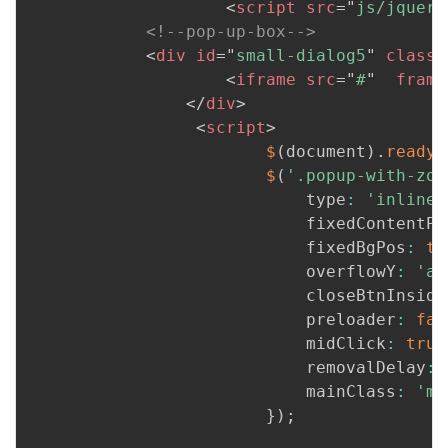
<
script
src
=
"
js/jquery
<!--pop-up-box-->
<
div
id
=
"
small-dialog5
"
class
=
<
iframe
src
=
"
#
"
frame
</
div
>
<
script
>
$
(
document
)
.
ready
(
$
(
'.popup-with-zoo
							type
:
'inline'
							fixedContentP
							fixedBgPos
:
tr
							overflowY
:
'au
							closeBtnInside
							preloader
:
fal
							midClick
:
true
							removalDelay
:
							mainClass
:
'my
}
)
;