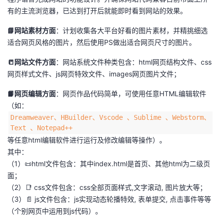
有的主流浏览器，已达到打开后就能即时看到网站的效果。
📘网站素材方面
：计划收集各大平台好看的图片素材，并精挑细选
适合网页风格的图片，然后使用PS做出适合网页尺寸的图片。
📒网站文件方面
：网站系统文件种类包含：html网页结构文件、css
网页样式文件、js网页特效文件、images网页图片文件；
📙网页编辑方面
：网页作品代码简单，可使用任意HTML编辑软件
（如：
Dreamweaver、HBuilder、Vscode 、Sublime 、Webstorm、
Text 、Notepad++
等任意html编辑软件进行运行及修改编辑等操作）。
其中：
（1）📜html文件包含：其中index.html是首页、其他html为二级页
面；
（2）📑 css文件包含：css全部页面样式,文字滚动, 图片放大等；
（3）📄 js文件包含：js实现动态轮播特效, 表单提交, 点击事件等等
（个别网页中运用到js代码）。