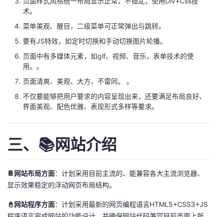
页面样式风格统一布局显示正常，不错乱，使用Div+Css技
持
建
证
实
的
术。
菜单美观、醒目，二级菜单可正常弹出与跳转。
议
验
收
要有JS特效，如定时切换和手动切换图片轮播。
藏
页面中有多媒体元素，如gif、视频、音乐，表单技术的使
用。。
页面清爽、美观、大方，不雷同。 。
不仅要能够把用户要求的内容呈现出来，还要满足布局良好、
界面美观、配色优雅、表现形式多样等要求。
三、📚网站介绍
📔网站布局方面
：计划采用目前主流的、能兼容各大主流浏览器、
显示效果稳定的浮动网页布局结构。
📓网站程序方面
：计划采用最新的网页编程语言HTML5+CSS3+JS
程序语言完成网站的功能设计。并确保网站代码兼容目前市面上所