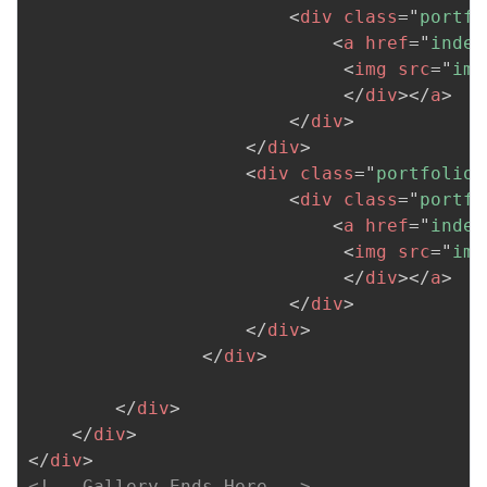
<
div
class
=
"
portfo
<
a
href
=
"
index
<
img
src
=
"
ima
</
div
>
</
a
>
</
div
>
</
div
>
<
div
class
=
"
portfolio 
<
div
class
=
"
portfo
<
a
href
=
"
index
<
img
src
=
"
ima
</
div
>
</
a
>
</
div
>
</
div
>
</
div
>
</
div
>
</
div
>
</
div
>
<!-- Gallery Ends Here -->