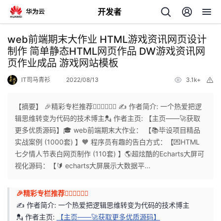
开发者
返
web前端期末大作业 HTML游戏资讯网页设计
回
制作 简单静态HTML网页作品 DW游戏资讯网
页作业成品 游戏网站模板
IT司马青衫
2022/08/13
3.1k+
举
报
【摘要】 🎉精彩专栏推荐👇🏻👇🏻👇🏻 ✍️ 作者简介: 一个热爱把逻
个
辑思维转变为代码的技术博主💂 作者主页: 【主页——🚀获取
更多优质源码】🎓 web前端期末大作业： 【📚毕设项目精品
我
人
实战案例 (1000套) 】🧡 程序员有趣的告白方式：【💌HTML
七夕情人节表白网页制作 (110套) 】🌎超炫酷的Echarts大屏可
的
主
视化源码：【🔰 echarts大屏展示大数据平...
开
页
🎉精彩专栏推荐👇🏻👇🏻👇🏻
✍️ 作者简介: 一个热爱把逻辑思维转变为代码的技术博主
发
💂 作者主页:
【主页——🚀获取更多优质源码】