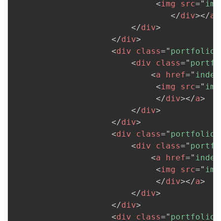
<
img
src
=
"
ima
</
div
>
</
a
>
</
div
>
</
div
>
<
div
class
=
"
portfolio 
<
div
class
=
"
portfo
<
a
href
=
"
index
<
img
src
=
"
ima
</
div
>
</
a
>
</
div
>
</
div
>
<
div
class
=
"
portfolio 
<
div
class
=
"
portfo
<
a
href
=
"
index
<
img
src
=
"
ima
</
div
>
</
a
>
</
div
>
</
div
>
<
div
class
=
"
portfolio 