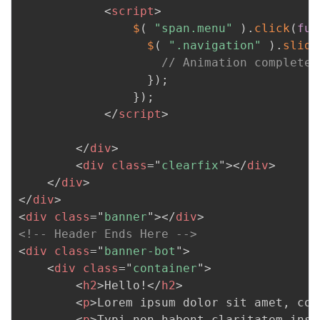
<
script
>
$
(
"span.menu"
)
.
click
(
fun
$
(
".navigation"
)
.
slide
// Animation complete.
}
)
;
}
)
;
</
script
>
</
div
>
<
div
class
=
"
clearfix
"
>
</
div
>
</
div
>
</
div
>
<
div
class
=
"
banner
"
>
</
div
>
<!-- Header Ends Here -->
<
div
class
=
"
banner-bot
"
>
<
div
class
=
"
container
"
>
<
h2
>
Hello!
</
h2
>
<
p
>
Lorem ipsum dolor sit amet, con
<
p
>
Typi non habent claritatem insi