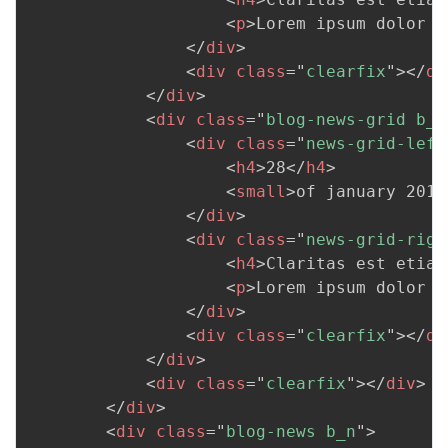
<
p
>
Lorem ipsum dolor s
</
div
>
<
div
class
=
"
clearfix
"
>
</
di
</
div
>
<
div
class
=
"
blog-news-grid b_n
<
div
class
=
"
news-grid-left
<
h4
>
28
</
h4
>
<
small
>
of january 2015
</
div
>
<
div
class
=
"
news-grid-righ
<
h4
>
Claritas est etiam
<
p
>
Lorem ipsum dolor s
</
div
>
<
div
class
=
"
clearfix
"
>
</
di
</
div
>
<
div
class
=
"
clearfix
"
>
</
div
>
</
div
>
<
div
class
=
"
blog-news b_n
"
>