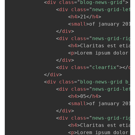
<
div
class
=
"
blog-news-grid
"
>
<
div
class
=
"
news-grid-left
<
h4
>
21
</
h4
>
<
small
>
of january 2015
</
div
>
<
div
class
=
"
news-grid-righ
<
h4
>
Claritas est etiam
<
p
>
Lorem ipsum dolor s
</
div
>
<
div
class
=
"
clearfix
"
>
</
di
</
div
>
<
div
class
=
"
blog-news-grid b_n
<
div
class
=
"
news-grid-left
<
h4
>
05
</
h4
>
<
small
>
of january 2015
</
div
>
<
div
class
=
"
news-grid-righ
<
h4
>
Claritas est etiam
<
p
>
Lorem ipsum dolor s