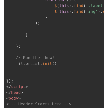
$
(
this
)
.
find
(
'.label'
)
$
(
this
)
.
find
(
'img'
)
.
st
}
)
;
}
}
;
// Run the show!
	filterList
.
init
(
)
;
}
)
;
</
script
>
</
head
>
<
body
>
<!-- Header Starts Here -->