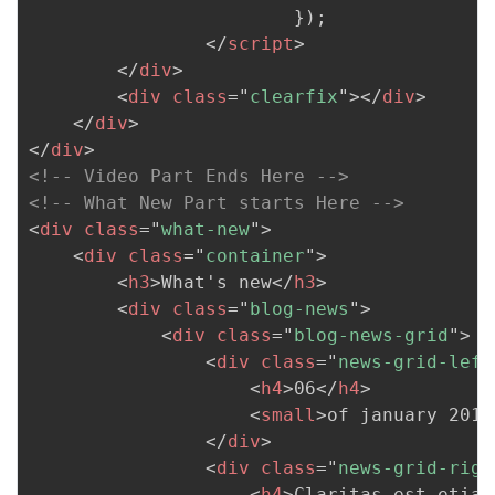
}
)
;
</
script
>
</
div
>
<
div
class
=
"
clearfix
"
>
</
div
>
</
div
>
</
div
>
<!-- Video Part Ends Here -->
<!-- What New Part starts Here -->
<
div
class
=
"
what-new
"
>
<
div
class
=
"
container
"
>
<
h3
>
What's new
</
h3
>
<
div
class
=
"
blog-news
"
>
<
div
class
=
"
blog-news-grid
"
>
<
div
class
=
"
news-grid-left
<
h4
>
06
</
h4
>
<
small
>
of january 2015
</
div
>
<
div
class
=
"
news-grid-righ
<
h4
>
Claritas est etiam