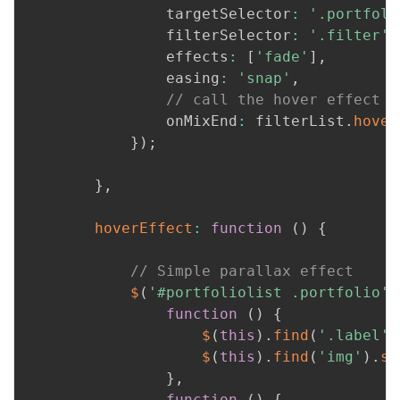
				targetSelector
:
'.portfoli
				filterSelector
:
'.filter'
,
				effects
:
[
'fade'
]
,
				easing
:
'snap'
,
// call the hover effect
				onMixEnd
:
 filterList
.
hover
}
)
;
}
,
hoverEffect
:
function
(
)
{
// Simple parallax effect
$
(
'#portfoliolist .portfolio'
)
function
(
)
{
$
(
this
)
.
find
(
'.label'
)
$
(
this
)
.
find
(
'img'
)
.
st
}
,
function
(
)
{