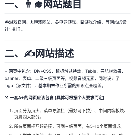
一、👨‍🎓网站题目
我
注
的
开
的
Programs
发
🎮游戏官网、⛹️游戏网站、🕹️电竞游戏、🎴游戏介绍、等网站的设
计与制作。
支
者
二、✍️网站描述
持
学
我
堂
⭐ 网页中包含：Div+CSS、鼠标滑过特效、Table、导航栏效果、
banner、表单、二级三级页面等，视频音频元素，同时设计了
的
我
我
logo（源文件），基本期末作业所需的知识点全覆盖。
技
的
的
我
🏅 一套A+的网页应该包含 (具体可根据个人要求而定)
术
云
课
的
我
页面分为页头、菜单导航栏（最好可下拉）、中间内容板块、
页脚四大部分。
支
声
程
认
的
我
所有页面相互超链接，可到三级页面，有5-10个页面组成。