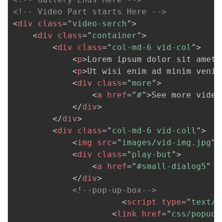
<!-- Video Part starts Here -->
<
div
class
=
"
video-serch
"
>
<
div
class
=
"
container
"
>
<
div
class
=
"
col-md-6 vid-col
"
>
<
p
>
Lorem ipsum dolor sit amet,
<
p
>
Ut wisi enim ad minim venia
<
div
class
=
"
more
"
>
<
a
href
=
"
#
"
>
See more video
</
div
>
</
div
>
<
div
class
=
"
col-md-6 vid-coll
"
>
<
img
src
=
"
images/vid-img.jpg
"
<
div
class
=
"
play-but
"
>
<
a
href
=
"
#small-dialog5
"
c
</
div
>
<!--pop-up-box-->
<
script
type
=
"
text/j
<
link
href
=
"
css/popuo-