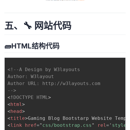
五、🔧 网站代码
🧱HTML结构代码
<!--A Design by W3layouts

Author: W3layout

Author URL: http://w3layouts.com

-->
<!
DOCTYPE
HTML
>
<
html
>
<
head
>
<
title
>
Gaming Blog Bootstarp Website Templ
<
link
href
=
"
css/bootstrap.css
"
rel
=
'
styles