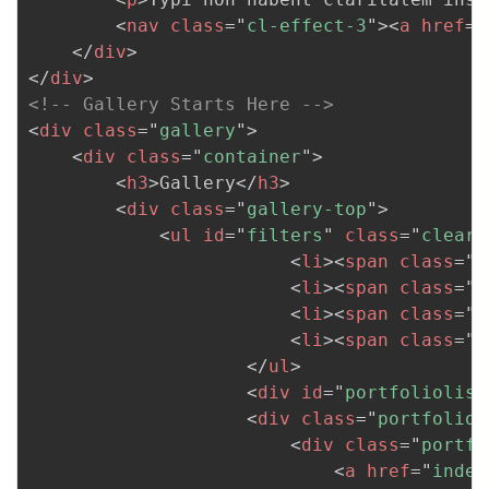
<
nav
class
=
"
cl-effect-3
"
>
<
a
href
=
"
</
div
>
</
div
>
<!-- Gallery Starts Here -->
<
div
class
=
"
gallery
"
>
<
div
class
=
"
container
"
>
<
h3
>
Gallery
</
h3
>
<
div
class
=
"
gallery-top
"
>
<
ul
id
=
"
filters
"
class
=
"
clearf
<
li
>
<
span
class
=
"
f
<
li
>
<
span
class
=
"
f
<
li
>
<
span
class
=
"
f
<
li
>
<
span
class
=
"
f
</
ul
>
<
div
id
=
"
portfoliolist
<
div
class
=
"
portfolio 
<
div
class
=
"
portfo
<
a
href
=
"
index