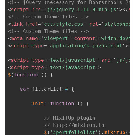
<!-- jQuery (necessary for Bootstrap's Jav
<
script
src
=
"
js/jquery-1.11.0.min.js
"
>
</
sc
<!-- Custom Theme files -->
<
link
href
=
"
css/style.css
"
rel
=
'
stylesheet
<!-- Custom Theme files -->
<
meta
name
=
"
viewport
"
content
=
"
width=devic
<
script
type
=
"
application/x-javascript
"
>
a
<
script
type
=
"
text/javascript
"
src
=
"
js/jqu
<
script
type
=
"
text/javascript
"
>
$
(
function
(
)
{
var
 filterList 
=
{
init
:
function
(
)
{
// MixItUp plugin
// http://mixitup.io
$
(
'#portfoliolist'
)
.
mixitup
(
{