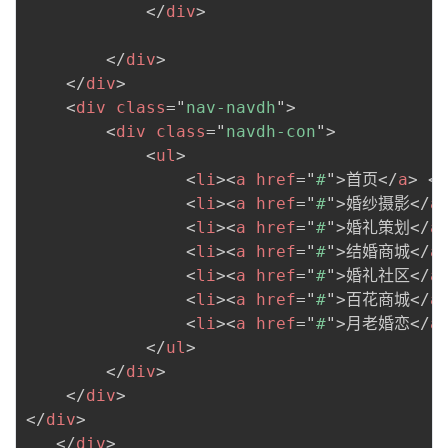
</
div
>
</
div
>
</
div
>
<
div
class
=
"
nav-navdh
"
>
<
div
class
=
"
navdh-con
"
>
<
ul
>
<
li
>
<
a
href
=
"
#
"
>
首页
</
a
>
</
<
li
>
<
a
href
=
"
#
"
>
婚纱摄影
</
a
<
li
>
<
a
href
=
"
#
"
>
婚礼策划
</
a
<
li
>
<
a
href
=
"
#
"
>
结婚商城
</
a
<
li
>
<
a
href
=
"
#
"
>
婚礼社区
</
a
<
li
>
<
a
href
=
"
#
"
>
百花商城
</
a
<
li
>
<
a
href
=
"
#
"
>
月老婚恋
</
a
</
ul
>
</
div
>
</
div
>
</
div
>
</
div
>