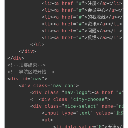
<
li
>
<
a
href
=
"
#
"
>
注册
</
a
>
</
li
>
<
li
>
<
a
href
=
"
#
"
>
会员中心
</
a
>
</
l
<
li
>
<
a
href
=
"
#
"
>
的我收藏
</
a
>
</
l
<
li
>
<
a
href
=
"
#
"
>
资讯
</
a
>
</
li
>
<
li
>
<
a
href
=
"
#
"
>
问题
</
a
>
</
li
>
<
li
>
<
a
href
=
"
#
"
>
反馈
</
a
>
</
li
>
</
ul
>
</
div
>
</
div
>
<!--顶部结束-->
<!--导航区域开始-->
<
div
id
=
"
nav
"
>
<
div
class
=
"
nav-con
"
>
<
div
class
=
"
nav-logo
"
>
<
a
href
=
"
#
"
>
        <  
<
div
class
=
"
city-choose
"
>
<
div
class
=
"
nice-select
"
name
=
"
nic
<
input
type
=
"
text
"
value
=
"
北京
"
<
ul
>
<
li
data-value
=
"
0
"
>
天津
</
li