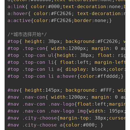
a:link
{
color
:
#000
;
text-decoration
:
none
;
bo
a:hover
{
color
:
#FC2626
;
text-decoration
:
no
a:active
{
color
:
#FC2626
;
border
:
none
;
}
/*城市选择开始*/
#top
{
height
:
 38px
;
background
:
#FC2626
;
wi
#top .top-con
{
width
:
1200px
;
margin
:
 0 aut
#top .top-con ul
{
height
:
 38px
;
float
:
 righ
#top .top-con li
{
float
:
left
;
margin-left
:
#top .top-con li a
{
display
:
 block
;
color
:
#
#top .top-con li a:hover
{
color
:
#ffdddd
;
}
#nav
{
height
:
145px
;
background
:
 #FFF
;
widt
#nav .nav-con
{
width
:
1200px
;
margin
:
 0 aut
#nav .nav-con .nav-logo
{
float
:
left
;
margin-
#nav .nav-con .nav-logo img
{
width
:
 195px
;
#nav .city-choose
{
margin-top
:
 38px
;
cursor
:
#nav .city-choose a
{
color
:
#000
;
}