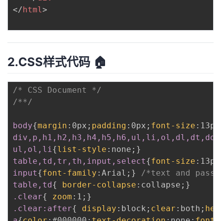
</
html
>
2.CSS样式代码 🏠
/* CSS Document */
/**/
body
{
margin
:
0px
;
padding
:
0px
;
font-size
:
13px
div,p,h1,h2,h3,h4,h5,h6,ul,li,ol,dl,dt,dd,
ul,ol,li
{
list-style
:
none
;
}
table,td,tr,th,input,select
{
font-size
:
13px
input
{
font-family
:
Arial
;
}
/*text and passw
table,td
{
border-collapse
:
collapse
;
}
.clear
{
zoom
:
1
;
}
.clear:after
{
display
:
block
;
clear
:
both
;
hei
a
{
color
:
#000000
;
text-decoration
:
none
;
font-