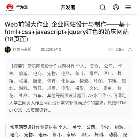
开发者
返
Web前端大作业_企业网站设计与制作——基于
回
html+css+javascript+jquery红色的婚庆网站
(18页面)
IT司马青衫
2022/08/13
2.1k+
举
报
【摘要】 常见网页设计作业题材有 个人、 美食、 公司、 学
个
校、 旅游、 电商、 宠物、 电器、 茶叶、 家居、 酒店、 舞
蹈、 动漫、 服装、 体育、 化妆品、 物流、 环保、 书籍、 婚
我
人
纱、 游戏、 节日、 戒烟、 电影、 摄影、 文化、 家乡、 鲜
花、 礼品、 汽车、 其他等网页设计题目, A+水平作业, 可满足
的
主
大学生网页大作业网页设计需求都能满足你的需求。原始HTM
L+CSS+JS页面设计,...
开
页
常见网页设计作业题材有 个人、 美食、 公司、 学校、 旅游、
发
电商、 宠物、 电器、 茶叶、 家居、 酒店、 舞蹈、 动漫、 服