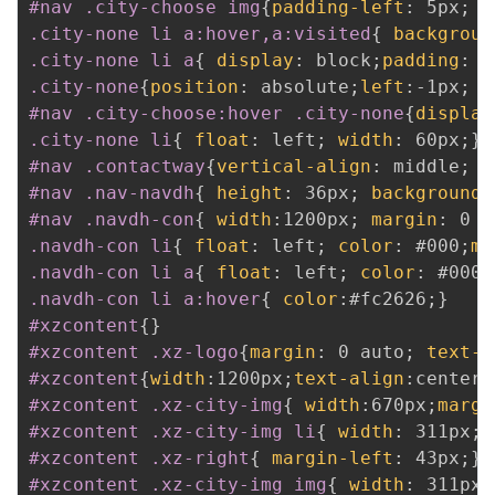
#nav .city-choose img
{
padding-left
:
 5px
;
}
.city-none li a:hover,a:visited
{
backgroun
.city-none li a
{
display
:
 block
;
padding
:
 5
.city-none
{
position
:
 absolute
;
left
:
-1px
;
d
#nav .city-choose:hover .city-none
{
display
.city-none li
{
float
:
 left
;
width
:
 60px
;
}
#nav .contactway
{
vertical-align
:
 middle
;
f
#nav .nav-navdh
{
height
:
 36px
;
background
:
#nav .navdh-con
{
width
:
1200px
;
margin
:
 0 a
.navdh-con li
{
float
:
 left
;
color
:
 #000
;
ma
.navdh-con li a
{
float
:
 left
;
color
:
 #000
;
.navdh-con li a:hover
{
color
:
#fc2626
;
}
#xzcontent
{
}
#xzcontent .xz-logo
{
margin
:
 0 auto
;
text-a
#xzcontent
{
width
:
1200px
;
text-align
:
center
;
#xzcontent .xz-city-img
{
width
:
670px
;
margi
#xzcontent .xz-city-img li
{
width
:
 311px
;
#xzcontent .xz-right
{
margin-left
:
 43px
;
}
#xzcontent .xz-city-img img
{
width
:
 311px
;