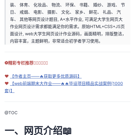
装、 体育、 化妆品、 物流、 环保、 书籍、 婚纱、 游戏、 节
者
日、 戒烟、 电影、 摄影、 文化、 家乡、 鲜花、 礼品、 汽
车、 其他等网页设计题目, A+水平作业, 可满足大学生网页大
我
作业网页设计需求都能满足你的需求。原始HTML+CSS+JS页
面设计, web大学生网页设计作业源码，画面精明，排版整洁，
的
我
内容丰富，主题鲜明，非常适合初学者学习使用。
博
的
我
⚽精彩专栏推荐👇🏻👇🏻👇🏻
客
论
的
我
❤
【作者主页——🔥获取更多优质源码】
坛
圈
的
我
❤
【web前端期末大作业——🔥🔥毕设项目精品实战案例(1000
套)】
子
直
的
我
我
播
活
的
@
TOC
我
动
关
的
一、网页介绍📖