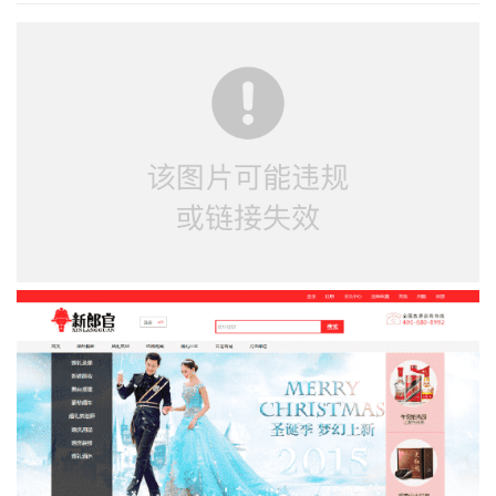
持
建
证
实
的
议
验
收
藏