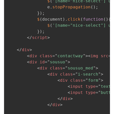
$
(
'[name="nice-select"] ul
                e
.
stopPropagation
(
)
;
}
)
;
$
(
document
)
.
click
(
function
(
)
{
$
(
'[name="nice-select"] ul
}
)
;
</
script
>
</
div
>
<
div
class
=
"
contactway
"
>
<
img
src
=
"
<
div
id
=
"
sousuo
"
>
<
div
class
=
"
sousuo_med
"
>
<
div
class
=
"
i-search
"
>
<
div
class
=
"
form
"
>
<
input
type
=
"
text
"
<
input
type
=
"
butto
</
div
>
</
div
>