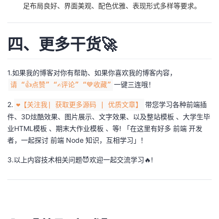
足布局良好、界面美观、配色优雅、表现形式多样等要求。
四、更多干货🚀
1.如果我的博客对你有帮助、如果你喜欢我的博客内容，
一键三连哦！
请 “👍点赞” “✍️评论” “💙收藏”
2.
带您学习各种前端插
❤️【关注我| 获取更多源码 | 优质文章】
件、3D炫酷效果、图片展示、文字效果、以及整站模板 、大学生毕
业HTML模板 、期末大作业模板 、等! 「在这里有好多 前端 开发
者，一起探讨 前端 Node 知识，互相学习」！
3.以上内容技术相关问题😈欢迎一起交流学习🔥!