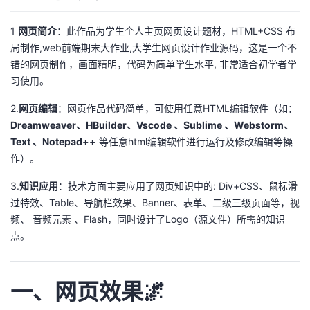
我
注
的
开
1
网页简介
：此作品为学生个人主页网页设计题材，HTML+CSS 布
局制作,web前端期末大作业,大学生网页设计作业源码，这是一个不
的
Programs
发
错的网页制作，画面精明，代码为简单学生水平, 非常适合初学者学
习使用。
支
者
2.
网页编辑
：网页作品代码简单，可使用任意HTML编辑软件（如：
持
学
Dreamweaver、HBuilder、Vscode 、Sublime 、Webstorm、
Text 、Notepad++
等任意html编辑软件进行运行及修改编辑等操
我
堂
作）。
的
我
我
3.
知识应用
：技术方面主要应用了网页知识中的: Div+CSS、鼠标滑
过特效、Table、导航栏效果、Banner、表单、二级三级页面等，视
技
的
的
我
频、 音频元素 、Flash，同时设计了Logo（源文件）所需的知识
点。
术
云
课
的
我
支
声
一、网页效果🌌
程
认
的
我