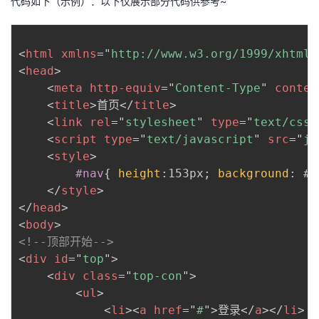
代码如下（示例）：以下仅展示部分代码供参考~
<
html
xmlns
=
"
http://www.w3.org/1999/xhtml
"
<
head
>
<
meta
http-equiv
=
"
Content-Type
"
conten
<
title
>
首页
</
title
>
<
link
rel
=
"
stylesheet
"
type
=
"
text/css
"
<
script
type
=
"
text/javascript
"
src
=
"
js
<
style
>
#nav
{
height
:
153px
;
background
:
 #F
</
style
>
</
head
>
<
body
>
<!--顶部开始-->
<
div
id
=
"
top
"
>
<
div
class
=
"
top-con
"
>
<
ul
>
<
li
>
<
a
href
=
"
#
"
>
登录
</
a
>
</
li
>