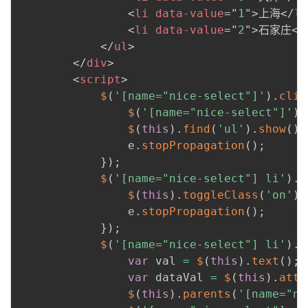
<
li
data-value
=
"
1
"
>
上海
</
li
<
li
data-value
=
"
2
"
>
石家庄
</
</
ul
>
</
div
>
<
script
>
$
(
'[name="nice-select"]'
)
.
clic
$
(
'[name="nice-select"]'
)
.
$
(
this
)
.
find
(
'ul'
)
.
show
(
)
;
                e
.
stopPropagation
(
)
;
}
)
;
$
(
'[name="nice-select"] li'
)
.
h
$
(
this
)
.
toggleClass
(
'on'
)
;
                e
.
stopPropagation
(
)
;
}
)
;
$
(
'[name="nice-select"] li'
)
.
c
var
 val 
=
$
(
this
)
.
text
(
)
;
var
 dataVal 
=
$
(
this
)
.
attr
$
(
this
)
.
parents
(
'[name="ni