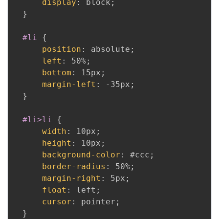
display
:
 block
;
}
#li
{
position
:
 absolute
;
left
:
 50%
;
bottom
:
 15px
;
margin-left
:
 -35px
;
}
#li>li
{
width
:
 10px
;
height
:
 10px
;
background-color
:
 #ccc
;
border-radius
:
 50%
;
margin-right
:
 5px
;
float
:
 left
;
cursor
:
 pointer
;
}