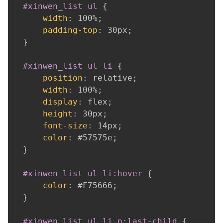
#xinwen_list ul
{
width
:
 100%
;
padding-top
:
 30px
;
}
#xinwen_list ul li
{
position
:
 relative
;
width
:
 100%
;
display
:
 flex
;
height
:
 30px
;
font-size
:
 14px
;
color
:
 #57575e
;
}
#xinwen_list ul li:hover
{
color
:
 #F75666
;
}
#xinwen_list ul li p:last-child
{