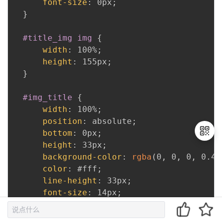
font-size
:
 0px
;
}
#title_img img
{
width
:
 100%
;
height
:
 155px
;
}
#img_title
{
width
:
 100%
;
position
:
 absolute
;
bottom
:
 0px
;
height
:
 33px
;
background-color
:
rgba
(
0
,
 0
,
 0
,
 0.47
color
:
 #fff
;
退
line-height
:
 33px
;
出
登
font-size
:
 14px
;
录
}