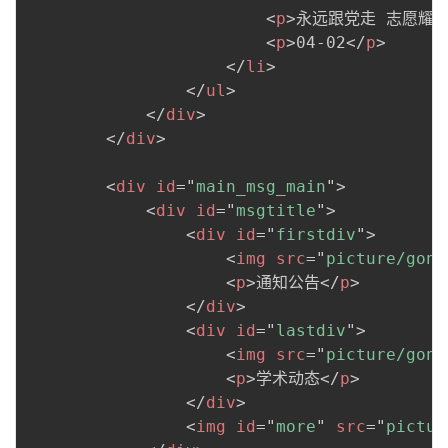
<
p
>
永远跟党走 志愿耀青
<
p
>
04-02
</
p
>
</
li
>
</
ul
>
</
div
>
</
div
>
<
div
id
=
"
main_msg_main
"
>
<
div
id
=
"
msgtitle
"
>
<
div
id
=
"
firstdiv
"
>
<
img
src
=
"
picture/gong
<
p
>
通知公告
</
p
>
</
div
>
<
div
id
=
"
lastdiv
"
>
<
img
src
=
"
picture/gong
<
p
>
学术动态
</
p
>
</
div
>
<
img
id
=
"
more
"
src
=
"
pictur