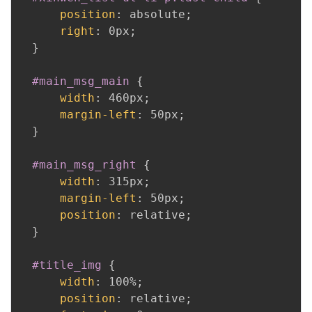
position
:
 absolute
;
right
:
 0px
;
}
#main_msg_main
{
width
:
 460px
;
margin-left
:
 50px
;
}
#main_msg_right
{
width
:
 315px
;
margin-left
:
 50px
;
position
:
 relative
;
}
#title_img
{
width
:
 100%
;
position
:
 relative
;