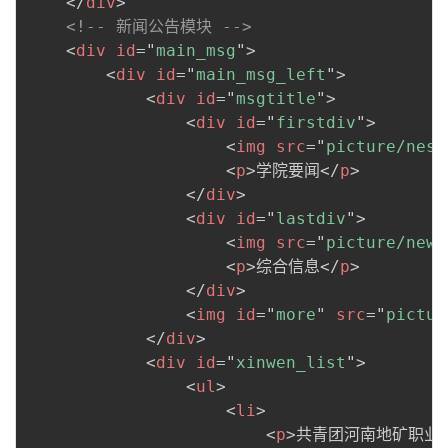
</
div
>
<!-- 新闻公告模块 -->
<
div
id
=
"
main_msg
"
>
<
div
id
=
"
main_msg_left
"
>
<
div
id
=
"
msgtitle
"
>
<
div
id
=
"
firstdiv
"
>
<
img
src
=
"
picture/nes.
<
p
>
学院要闻
</
p
>
</
div
>
<
div
id
=
"
lastdiv
"
>
<
img
src
=
"
picture/news
<
p
>
综合信息
</
p
>
</
div
>
<
img
id
=
"
more
"
src
=
"
pictur
</
div
>
<
div
id
=
"
xinwen_list
"
>
<
ul
>
<
li
>
<
p
>
共青团河南地矿职业