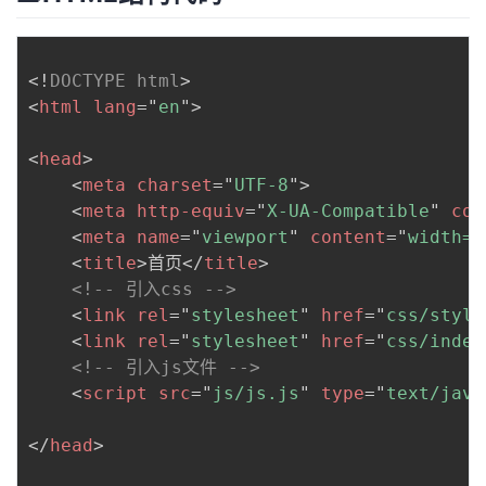
<!
DOCTYPE
html
>
<
html
lang
=
"
en
"
>
<
head
>
<
meta
charset
=
"
UTF-8
"
>
<
meta
http-equiv
=
"
X-UA-Compatible
"
con
<
meta
name
=
"
viewport
"
content
=
"
width=d
<
title
>
首页
</
title
>
<!-- 引入css -->
<
link
rel
=
"
stylesheet
"
href
=
"
css/style
<
link
rel
=
"
stylesheet
"
href
=
"
css/index
<!-- 引入js文件 -->
<
script
src
=
"
js/js.js
"
type
=
"
text/java
</
head
>