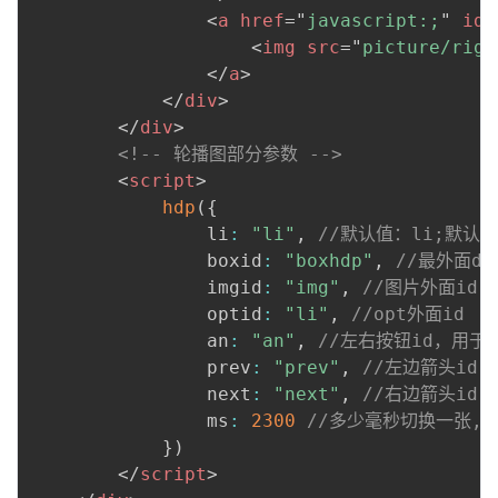
<
a
href
=
"
javascript:;
"
id
=
<
img
src
=
"
picture/righ
</
a
>
</
div
>
</
div
>
<!-- 轮播图部分参数 -->
<
script
>
hdp
(
{
                li
:
"li"
,
//默认值：li;默认用
                boxid
:
"boxhdp"
,
//最外面div
                imgid
:
"img"
,
//图片外面id
                optid
:
"li"
,
//opt外面id	
                an
:
"an"
,
//左右按钮id，用于
                prev
:
"prev"
,
//左边箭头id
                next
:
"next"
,
//右边箭头id
                ms
:
2300
//多少毫秒切换一张,
}
)
</
script
>