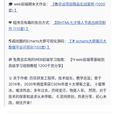
🎓 web前端期末大作业：
【📚毕设项目精品实战案例 (1000
的
Programs
发
者
套) 】
支
者
我
🧡 程序员有趣的告白方式：
【💌HTML七夕情人节表白网页制
作 (110套) 】
持
学
的
我
🌎超炫酷的Echarts大屏可视化源码：
【🔰 echarts大屏展示大
我
堂
博
的
我
数据平台可视化(150套) 】
的
我
客
论
的
我
我
🎁 免费且实用的WEB前端学习指南：
【📂web前端零基础到
高级学习视频教程 120G干货分享】
技
的
坛
圈
的
我
的
我
🥇 关于作者: 历任研发工程师，技术组长，教学总监；曾于
术
云
子
直
的
我
课
的
我
2016年、2020年两度荣获CSDN年度十大博客之星。 十载寒
冰，难凉热血；多年过去，历经变迁，物是人非。 然而，对于
支
声
播
活
的
程
认
的
我
技术的探索和追求从未停歇。 💪坚持原创，热衷分享，初心未
改，继往开来！
持
建
动
关
证
实
的