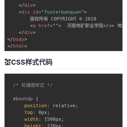
</
div
>
<
div
id
=
"
footerbanquan
"
>
        版权所有 COPYRIGHT © 2018

<
a
href
=
"
"
>
  河南地矿职业学院
</
a
>
 地址
</
div
>
</
body
>
</
html
>
💒CSS样式代码
/* 轮播图样式 */
#boxhdp
{
position
:
 relative
;
top
:
 0px
;
width
:
 1500px
;
height
:
 270px
;