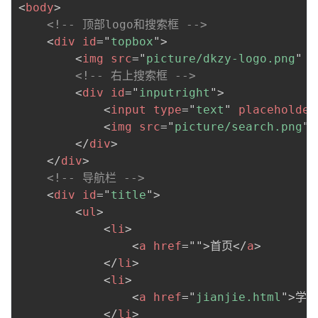
<
body
>
<!-- 顶部logo和搜索框 -->
<
div
id
=
"
topbox
"
>
<
img
src
=
"
picture/dkzy-logo.png
"
a
<!-- 右上搜索框 -->
<
div
id
=
"
inputright
"
>
<
input
type
=
"
text
"
placeholder
<
img
src
=
"
picture/search.png
"
</
div
>
</
div
>
<!-- 导航栏 -->
<
div
id
=
"
title
"
>
<
ul
>
<
li
>
<
a
href
=
"
"
>
首页
</
a
>
</
li
>
<
li
>
<
a
href
=
"
jianjie.html
"
>
学校
</
li
>