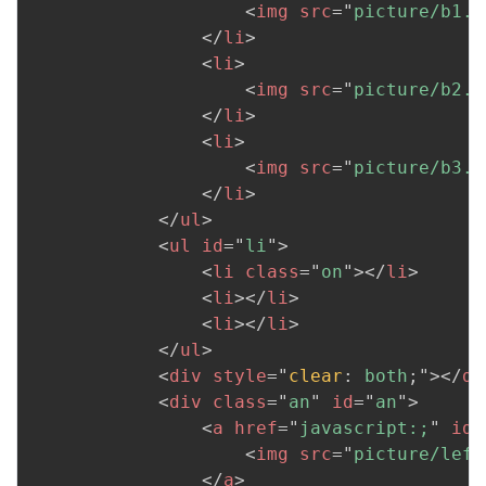
<
img
src
=
"
picture/b1.j
</
li
>
<
li
>
<
img
src
=
"
picture/b2.j
</
li
>
<
li
>
<
img
src
=
"
picture/b3.j
</
li
>
</
ul
>
<
ul
id
=
"
li
"
>
<
li
class
=
"
on
"
>
</
li
>
<
li
>
</
li
>
<
li
>
</
li
>
</
ul
>
<
div
style
=
"
clear
:
 both
;
"
>
</
di
<
div
class
=
"
an
"
id
=
"
an
"
>
<
a
href
=
"
javascript:;
"
id
=
<
img
src
=
"
picture/left
</
a
>