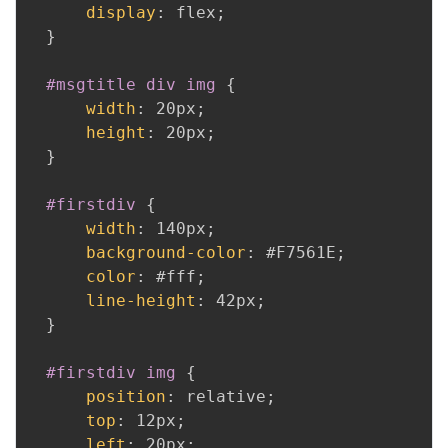
display
:
 flex
;
}
#msgtitle div img
{
width
:
 20px
;
height
:
 20px
;
}
#firstdiv
{
width
:
 140px
;
background-color
:
 #F7561E
;
color
:
 #fff
;
line-height
:
 42px
;
}
#firstdiv img
{
position
:
 relative
;
top
:
 12px
;
left
:
 20px
;