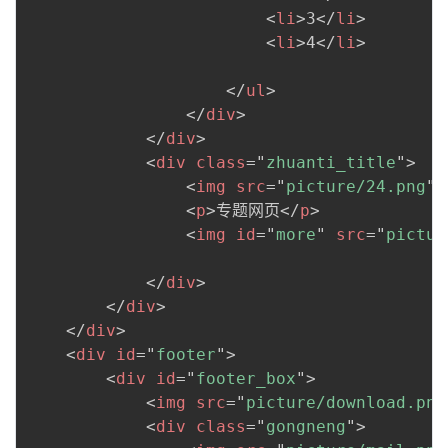
<
li
>
3
</
li
>
<
li
>
4
</
li
>
</
ul
>
</
div
>
</
div
>
<
div
class
=
"
zhuanti_title
"
>
<
img
src
=
"
picture/24.png
"
<
p
>
专题网页
</
p
>
<
img
id
=
"
more
"
src
=
"
pictur
</
div
>
</
div
>
</
div
>
<
div
id
=
"
footer
"
>
<
div
id
=
"
footer_box
"
>
<
img
src
=
"
picture/download.png
<
div
class
=
"
gongneng
"
>