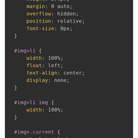
margin
:
 0 auto
;
overflow
:
 hidden
;
position
:
 relative
;
font-size
:
 0px
;
}
#img>li
{
width
:
 100%
;
float
:
 left
;
text-align
:
 center
;
display
:
 none
;
}
#img>li img
{
width
:
 100%
;
}
#img>.current
{