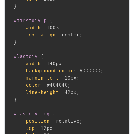
}
#firstdiv p
{
width
:
 100%
;
text-align
:
 center
;
}
#lastdiv
{
width
:
 140px
;
background-color
:
 #DDDDDD
;
margin-left
:
 10px
;
color
:
 #4C4C4C
;
line-height
:
 42px
;
}
#lastdiv img
{
position
:
 relative
;
top
:
 12px
;