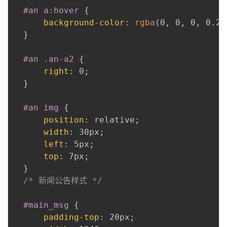
#an a:hover
{
background-color
:
rgba
(
0
,
 0
,
 0
,
 0.29
}
#an .an-a2
{
right
:
 0
;
}
#an img
{
position
:
 relative
;
width
:
 30px
;
left
:
 5px
;
top
:
 7px
;
}
/* 新闻公告样式 */
#main_msg
{
padding-top
:
 20px
;