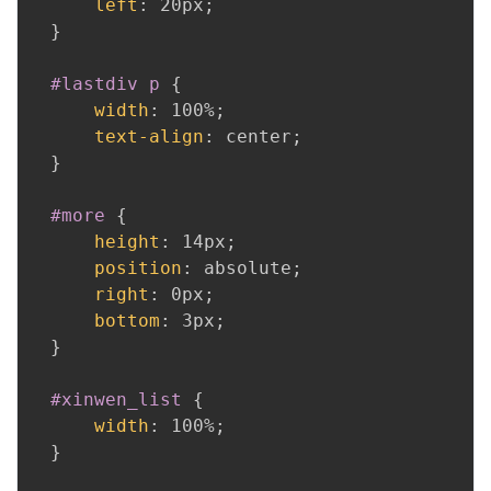
left
:
 20px
;
}
#lastdiv p
{
width
:
 100%
;
text-align
:
 center
;
}
#more
{
height
:
 14px
;
position
:
 absolute
;
right
:
 0px
;
bottom
:
 3px
;
}
#xinwen_list
{
width
:
 100%
;
}