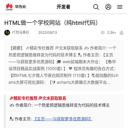
开发者
返
HTML做一个学校网站（纯html代码）
回
IT司马青衫
2022/08/13
2.3k+
举
报
【摘要】 🎉精彩专栏推荐 💭文末获取联系 ✍️ 作者简介: 一个
热爱把逻辑思维转变为代码的技术博主 💂 作者主页: 【主页
——🚀获取更多优质源码】🎓 web前端期末大作业： 【📚毕
个
设项目精品实战案例 (1000套) 】 🧡 程序员有趣的告白方式：
【💌HTML七夕情人节表白网页制作 (110套) 】🌎超炫酷的Ech
我
人
arts大屏可视化源码：【🔰 echarts大屏展示大数据平台...
我
的
主
🎉精彩专栏推荐 💭文末获取联系
✍️ 作者简介: 一个热爱把逻辑思维转变为代码的技术博主
我
的
开
页
💂 作者主页:
【主页——🚀获取更多优质源码】
我
的
开
发