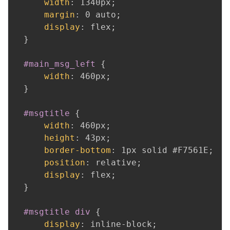
width
:
 1340px
;
margin
:
 0 auto
;
display
:
 flex
;
}
#main_msg_left
{
width
:
 460px
;
}
#msgtitle
{
width
:
 460px
;
height
:
 43px
;
border-bottom
:
 1px solid #F7561E
;
position
:
 relative
;
display
:
 flex
;
}
#msgtitle div
{
display
:
 inline-block
;