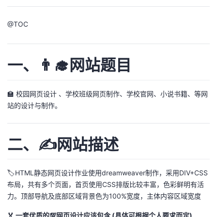
议
注
验
收
@
TOC
藏
一、👨‍🎓网站题目
🏫 校园网页设计 、学校班级网页制作、学校官网、小说书籍、等网
站的设计与制作。
二、✍️网站描述
🏷️HTML静态网页设计作业使用dreamweaver制作，采用DIV+CSS
布局，共有多个页面，首页使用CSS排版比较丰富，色彩鲜明有活
力。顶部导航及底部区域背景色为100%宽度，主体内容区域宽度
🏅 一套优质的💯网页设计应该包含 (具体可根据个人要求而定)