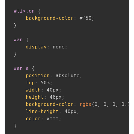
#li>.on
{
background-color
:
 #f50
;
}
#an
{
display
:
 none
;
}
#an a
{
position
:
 absolute
;
top
:
 50%
;
width
:
 40px
;
height
:
 46px
;
background-color
:
rgba
(
0
,
 0
,
 0
,
 0.10
line-height
:
 40px
;
color
:
 #fff
;
}