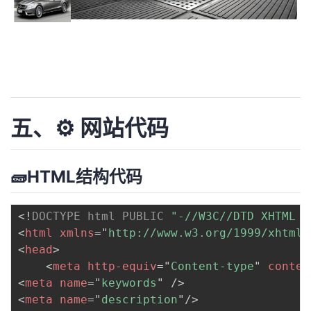
五、⚙️ 网站代码
🧱HTML结构代码
<!
DOCTYPE
html
PUBLIC
"-//W3C//DTD XHTML 1
<
html
xmlns
=
"
http://www.w3.org/1999/xhtml
"
<
head
>
<
meta
http-equiv
=
"
Content-type
"
conten
<
meta
name
=
"
keywords
"
/>
<
meta
name
=
"
description
"
/>