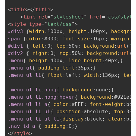
<
title
>
</
title
>
<
link
rel
=
"
stylesheet
"
href
=
"
css/style
<
style
type
=
"
text/css
"
>
#div3
{
width
:
100px
;
height
:
100px
;
backgrou
span
{
color
:
#000
;
font-size
:
16px
;
margin-t
#div1
{
left
:
0
;
top
:
50%
;
background
:
url
(
'i
#div2
{
right
:
0
;
top
:
50%
;
background
:
url
(
'
.menu
{
height
:
40px
;
line-height
:
40px
;
}
.menu ul
{
padding-left
:
35px
;
}
.menu ul li
{
float
:
left
;
width
:
136px
;
text
.menu ul li.nobg
{
background
:
none
;
}
.menu ul li.nobg:hover
{
background
:
#921e14
.menu ul li a
{
color
:
#FFF
;
font-weight
:
bol
.menu ul li ul
{
position
:
absolute
;
top
:
38p
.menu ul li ul li
{
display
:
block
;
clear
:
bot
.nav td a
{
padding
:
0
;
}
</
style
>