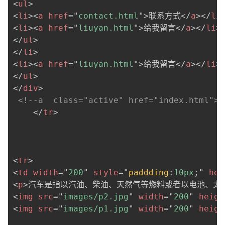
<
ul
>
<
li
>
<
a
href
=
"
contact.html
"
>
联系方式
</
a
>
</
li
<
li
>
<
a
href
=
"
liuyan.html
"
>
给我留言
</
a
>
</
li
>
</
ul
>
</
li
>
<
li
>
<
a
href
=
"
liuyan.html
"
>
给我留言
</
a
>
</
li
>
</
ul
>
</
div
>
<!--a  class="active" href="index.html"
</
tr
>
<
tr
>
<
td
width
=
"
200
"
style
=
"
paddding
:
10px
;
"
hei
<
p
>
汽车是指以汽油、柴油、天然气等燃料或者以电池、太
<
img
src
=
"
images/p2.jpg
"
width
=
"
200
"
heigh
<
img
src
=
"
images/p1.jpg
"
width
=
"
200
"
heigh