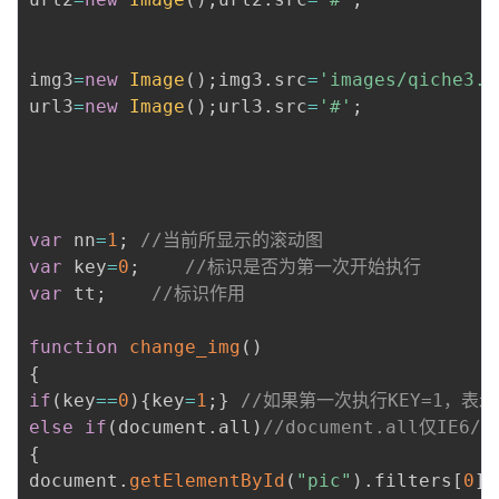
img3
=
new
Image
(
)
;
img3
.
src
=
'images/qiche3.j
url3
=
new
Image
(
)
;
url3
.
src
=
'#'
;
var
 nn
=
1
;
//当前所显示的滚动图
var
 key
=
0
;
//标识是否为第一次开始执行
var
 tt
;
//标识作用
function
change_img
(
)
{
if
(
key
==
0
)
{
key
=
1
;
}
//如果第一次执行KEY=1，表
else
if
(
document
.
all
)
//document.all仅IE
{
document
.
getElementById
(
"pic"
)
.
filters
[
0
]
.