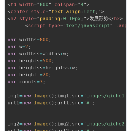
<
td
width
=
"
800
"
colspan
=
"
4
"
>
<
center
style
=
"
text-align
:
left
;
"
>
<
h2
style
=
"
padding
:
0 10px
;
"
>
发展形势
</
h2
>
<
script
type
=
"
text/javascript
"
langu
var
 widths
=
800
;
var
 w
=
2
;
var
 widthss
=
widths
+
w
;
var
 heights
=
500
;
var
 heightss
=
heightss
+
w
;
var
 heightt
=
20
;
var
 counts
=
3
;
img1
=
new
Image
(
)
;
img1
.
src
=
'images/qiche1.j
url1
=
new
Image
(
)
;
url1
.
src
=
'#'
;
img2
=
new
Image
(
)
;
img2
.
src
=
'images/qiche2.j
url2
=
new
Image
(
)
;
url2
.
src
=
'#'
;