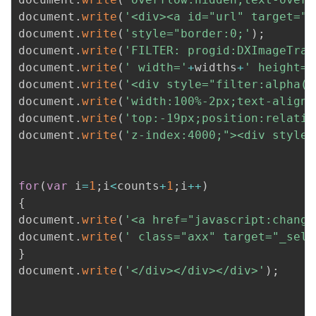
document
.
write
(
'<div><a id="url" target="_
document
.
write
(
'style="border:0;'
)
;
document
.
write
(
'FILTER: progid:DXImageTran
document
.
write
(
' width='
+
widths
+
' height='
document
.
write
(
'<div style="filter:alpha(s
document
.
write
(
'width:100%-2px;text-align:
document
.
write
(
'top:-19px;position:relativ
document
.
write
(
'z-index:4000;"><div style=
for
(
var
 i
=
1
;
i
<
counts
+
1
;
i
++
)
{
document
.
write
(
'<a href="javascript:change
document
.
write
(
' class="axx" target="_self
}
document
.
write
(
'</div></div></div>'
)
;