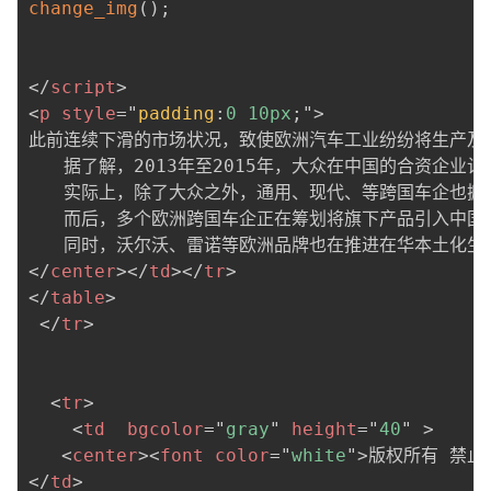
change_img
(
)
;
</
script
>
<
p
style
=
"
padding
:
0 10px
;
"
>
此前连续下滑的市场状况，致使欧洲汽车工业纷纷将生产及
　　据了解，2013年至2015年，大众在中国的合资企业
　　实际上，除了大众之外，通用、现代、等跨国车企也掀
　　而后，多个欧洲跨国车企正在筹划将旗下产品引入中国本
　　同时，沃尔沃、雷诺等欧洲品牌也在推进在华本土化生产
</
center
>
</
td
>
</
tr
>
</
table
>
</
tr
>
<
tr
>
<
td
bgcolor
=
"
gray
"
height
=
"
40
"
>
<
center
>
<
font
color
=
"
white
"
>
版权所有 禁止
</
td
>