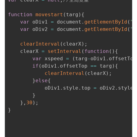
function
movestart
(
targ
)
{
var
 oDiv1 
=
 document
.
getElementById
(
"d
var
 oDiv2 
=
 document
.
getElementById
(
"d
clearInterval
(
clearX
)
;
	clearX 
=
setInterval
(
function
(
)
{
var
 xspeed 
=
(
targ
-
oDiv1
.
offsetTop
if
(
oDiv1
.
offsetTop 
==
 targ
)
{
clearInterval
(
clearX
)
;
}
else
{
		    oDiv1
.
style
.
top 
=
 oDiv2
.
style
.
}
}
,
30
)
;
}