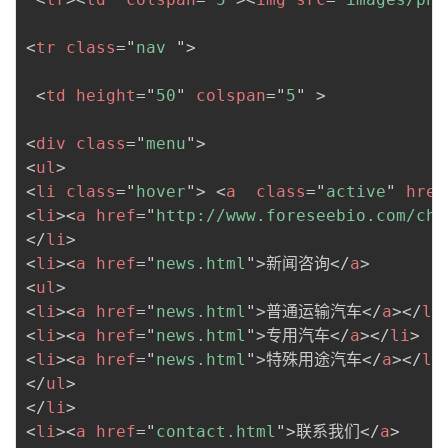
<
tr
class
=
"
nav 
"
>
<
td
height
=
"
50
"
colspan
=
"
5
"
>
<
div
class
=
"
menu
"
>
<
ul
>
<
li
class
=
"
hover
"
>
<
a
class
=
"
active
"
href
<
li
>
<
a
href
=
"
http://www.foreseebio.com/che
</
li
>
<
li
>
<
a
href
=
"
news.html
"
>
新闻咨询
</
a
>
<
ul
>
<
li
>
<
a
href
=
"
news.html
"
>
普通运输汽车
</
a
>
</
li
<
li
>
<
a
href
=
"
news.html
"
>
专用汽车
</
a
>
</
li
>
<
li
>
<
a
href
=
"
news.html
"
>
特殊用途汽车
</
a
>
</
li
</
ul
>
</
li
>
<
li
>
<
a
href
=
"
contact.html
"
>
联系我们
</
a
>