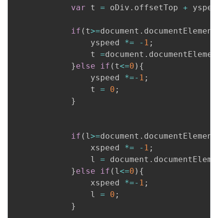
var
 t 
=
 oDiv
.
offsetTop 
+
 yspee
if
(
t
>=
document
.
documentElement
				yspeed 
*=
-
1
;
				t 
=
document
.
documentElemen
}
else
if
(
t
<=
0
)
{
				yspeed 
*=
-
1
;
				t 
=
0
;
}
if
(
l
>=
document
.
documentElement
				xspeed 
*=
-
1
;
				l 
=
 document
.
documentEleme
}
else
if
(
l
<=
0
)
{
				xspeed 
*=
-
1
;
				l 
=
0
;
}