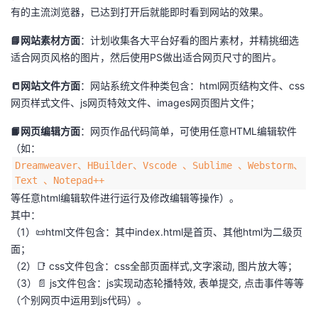
有的主流浏览器，已达到打开后就能即时看到网站的效果。
📘网站素材方面
：计划收集各大平台好看的图片素材，并精挑细选
适合网页风格的图片，然后使用PS做出适合网页尺寸的图片。
📒网站文件方面
：网站系统文件种类包含：html网页结构文件、css
网页样式文件、js网页特效文件、images网页图片文件；
📙网页编辑方面
：网页作品代码简单，可使用任意HTML编辑软件
（如：
Dreamweaver、HBuilder、Vscode 、Sublime 、Webstorm、
Text 、Notepad++
等任意html编辑软件进行运行及修改编辑等操作）。
其中：
（1）📜html文件包含：其中index.html是首页、其他html为二级页
面；
（2）📑 css文件包含：css全部页面样式,文字滚动, 图片放大等；
（3）📄 js文件包含：js实现动态轮播特效, 表单提交, 点击事件等等
（个别网页中运用到js代码）。