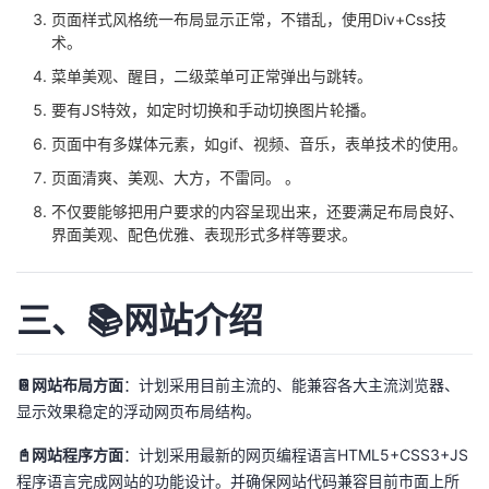
持
建
证
实
的
页面样式风格统一布局显示正常，不错乱，使用Div+Css技
术。
议
验
收
菜单美观、醒目，二级菜单可正常弹出与跳转。
要有JS特效，如定时切换和手动切换图片轮播。
藏
页面中有多媒体元素，如gif、视频、音乐，表单技术的使用。
页面清爽、美观、大方，不雷同。 。
不仅要能够把用户要求的内容呈现出来，还要满足布局良好、
界面美观、配色优雅、表现形式多样等要求。
三、📚网站介绍
📔网站布局方面
：计划采用目前主流的、能兼容各大主流浏览器、
显示效果稳定的浮动网页布局结构。
📓网站程序方面
：计划采用最新的网页编程语言HTML5+CSS3+JS
程序语言完成网站的功能设计。并确保网站代码兼容目前市面上所