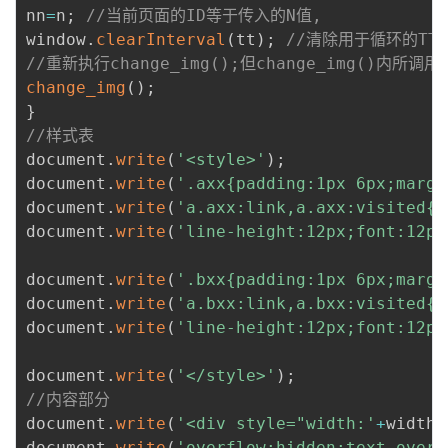
nn
=
n
;
//当前页面的ID等于传入的N值,
window
.
clearInterval
(
tt
)
;
//清除用于循环的TT
//重新执行change_img();但change_img()内
change_img
(
)
;
}
//样式表
document
.
write
(
'<style>'
)
;
document
.
write
(
'.axx{padding:1px 6px;margi
document
.
write
(
'a.axx:link,a.axx:visited{t
document
.
write
(
'line-height:12px;font:12px
document
.
write
(
'.bxx{padding:1px 6px;margi
document
.
write
(
'a.bxx:link,a.bxx:visited{t
document
.
write
(
'line-height:12px;font:12px
document
.
write
(
'</style>'
)
;
//内容部分
document
.
write
(
'<div style="width:'
+
widths
document
.
write
(
'overflow:hidden;text-overf