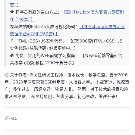
套) 】
者
🧡 程序员有趣的告白方式：
【💌HTML七夕情人节表白网页制
作 (110套) 】
我
🌎超炫酷的Echarts大屏可视化源码：
【🔰 Echarts大屏展示大
数据平台可视化(150套) 】
的
我
🔖 HTML+CSS+JS实例代码：
【🗂️5000套HTML+CSS+JS
实例代码 (炫酷代码) 继续更新中…】
博
的
我
🎁 免费且实用的WEB前端学习指南：
【📂web前端零基础到
高级学习视频教程 120G干货分享】
客
论
的
我
🥇 关于作者: 💬历任研发工程师，技术组长，教学总监；曾于2016
年、2020年两度荣获CSDN年度十大博客之星。 十载寒冰，难凉热
坛
圈
的
我
血；多年过去，历经变迁，物是人非。 然而，对于技术的探索和追
求从未停歇。 💪坚持原创，热衷分享，初心未改，继往开来！
子
直
的
我
我
播
活
的
@
TOC
我
动
关
的