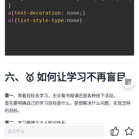
}
a
{
text-decoration
:
 none
;
}
ul
{
list-style-type
:
none
}
六、🥇 如何让学习不再盲目
第一
、带着目标去学习，无论看书报课还是各种线下活动。
首先要明确自己的学习目标是什么，是想解决什么问题，实现怎样
退
的目标。
出
登
第二
、学习要建立个人知识体系
录
知识是学不完的，书籍是浩如烟海的。我们尽情徜徉其中的时候，
千万不要被海水淹死，没有自我了。在学习过程中，我们会发现每