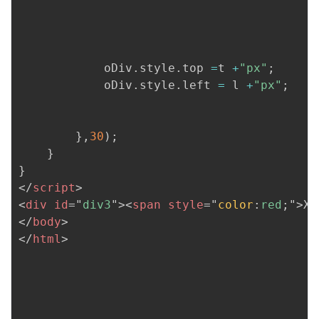
			oDiv
.
style
.
top 
=
t 
+
"px"
;
			oDiv
.
style
.
left 
=
 l 
+
"px"
;
}
,
30
)
;
}
}
</
script
>
<
div
id
=
"
div3
"
>
<
span
style
=
"
color
:
red
;
"
>
X
<
</
body
>
</
html
>