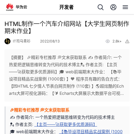
开发者
返
HTML制作一个汽车介绍网站【大学生网页制作
回
期末作业】
IT司马青衫
2022/08/13
2.8k+
举
报
【摘要】 🎉精彩专栏推荐 💭文末获取联系 ✍️ 作者简介: 一个
热爱把逻辑思维转变为代码的技术博主💂 作者主页: 【主页
个
——🚀获取更多优质源码】🎓 web前端期末大作业： 【📚毕
设项目精品实战案例 (1000套) 】🧡 程序员有趣的告白方式：
我
人
【💌HTML七夕情人节表白网页制作 (110套) 】🌎超炫酷的Ech
arts大屏可视化源码：【🔰 Echarts大屏展示大数据平台可视...
的
主
🎉精彩专栏推荐 💭文末获取联系
开
页
✍️ 作者简介: 一个热爱把逻辑思维转变为代码的技术博主
💂 作者主页:
【主页——🚀获取更多优质源码】
发
🎓 web前端期末大作业：
【📚毕设项目精品实战案例 (1000