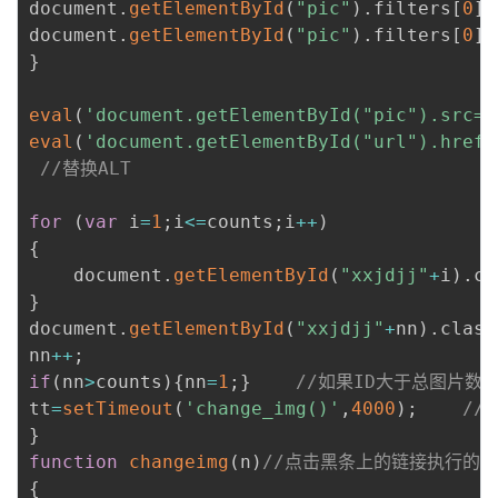
document
.
getElementById
(
"pic"
)
.
filters
[
0
]
.
document
.
getElementById
(
"pic"
)
.
filters
[
0
]
.
}
eval
(
'document.getElementById("pic").src=i
eval
(
'document.getElementById("url").href=
//替换ALT
for
(
var
 i
=
1
;
i
<=
counts
;
i
++
)
{
    document
.
getElementById
(
"xxjdjj"
+
i
)
.
cl
}
document
.
getElementById
(
"xxjdjj"
+
nn
)
.
class
nn
++
;
if
(
nn
>
counts
)
{
nn
=
1
;
}
//如果ID大于总图片数
tt
=
setTimeout
(
'change_img()'
,
4000
)
;
//
}
function
changeimg
(
n
)
//点击黑条上的链接执行的
{