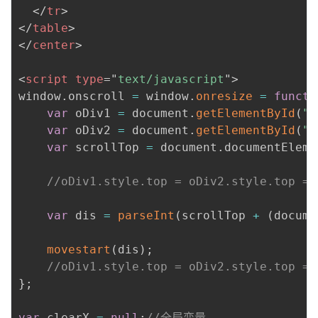
</
tr
>
</
table
>
</
center
>
<
script
type
=
"
text/javascript
"
>
window
.
onscroll 
=
 window
.
onresize
=
functi
var
 oDiv1 
=
 document
.
getElementById
(
"d
var
 oDiv2 
=
 document
.
getElementById
(
"d
var
 scrollTop 
=
 document
.
documentEleme
//oDiv1.style.top = oDiv2.style.top =
var
 dis 
=
parseInt
(
scrollTop 
+
(
docume
movestart
(
dis
)
;
//oDiv1.style.top = oDiv2.style.top = 
}
;
var
 clearX 
=
null
;
//全局变量