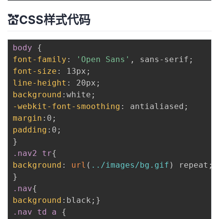
💒CSS样式代码
body
{
font-family
:
'Open Sans'
,
 sans-serif
;
font-size
:
 13px
;
line-height
:
 20px
;
background
:
white
;
-webkit-font-smoothing
:
 antialiased
;
margin
:
0
;
padding
:
0
;
}
.nav2 tr
{
background
:
url
(
../images/bg.gif
)
 repeat
;
}
.nav
{
background
:
black
;
}
.nav td a
{