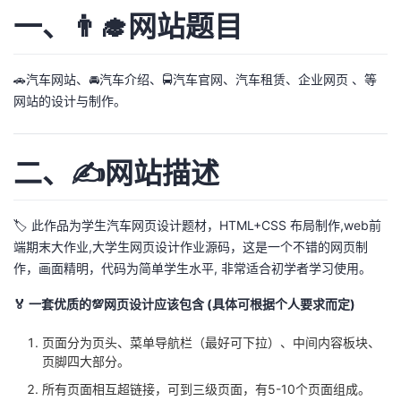
一、👨‍🎓网站题目
我
注
的
开
的
Programs
发
🚗汽车网站、🚘汽车介绍、🚍汽车官网、汽车租赁、企业网页 、等
网站的设计与制作。
支
者
持
学
二、✍️网站描述
我
堂
🏷️ 此作品为学生汽车网页设计题材，HTML+CSS 布局制作,web前
的
我
我
端期末大作业,大学生网页设计作业源码，这是一个不错的网页制
作，画面精明，代码为简单学生水平, 非常适合初学者学习使用。
技
的
的
我
🏅 一套优质的💯网页设计应该包含 (具体可根据个人要求而定)
术
云
课
的
我
页面分为页头、菜单导航栏（最好可下拉）、中间内容板块、
页脚四大部分。
支
声
程
认
的
我
所有页面相互超链接，可到三级页面，有5-10个页面组成。