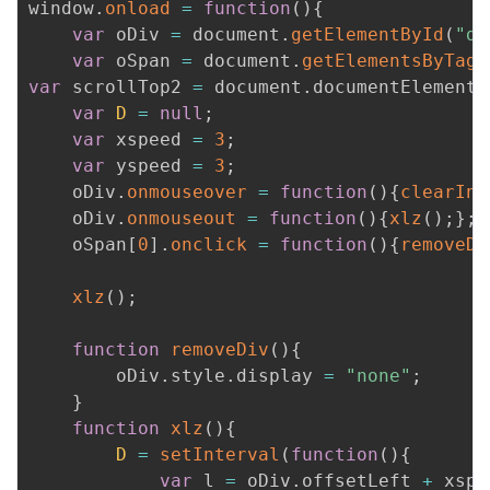
window
.
onload
=
function
(
)
{
var
 oDiv 
=
 document
.
getElementById
(
"di
var
 oSpan 
=
 document
.
getElementsByTagN
var
 scrollTop2 
=
 document
.
documentElement
.
var
D
=
null
;
var
 xspeed 
=
3
;
var
 yspeed 
=
3
;
	oDiv
.
onmouseover
=
function
(
)
{
clearInt
	oDiv
.
onmouseout
=
function
(
)
{
xlz
(
)
;
}
;
	oSpan
[
0
]
.
onclick
=
function
(
)
{
removeDi
xlz
(
)
;
function
removeDiv
(
)
{
		oDiv
.
style
.
display 
=
"none"
;
}
function
xlz
(
)
{
D
=
setInterval
(
function
(
)
{
var
 l 
=
 oDiv
.
offsetLeft 
+
 xspe