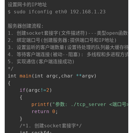
设置网卡的IP地址

$ sudo ifconfig eth0 192.168.1.23  

服务器创建流程:

1. 创建socket套接字(文件描述符)---类型open函数一
2. 绑定端口号(创建服务器:提供端口号和IP地址)

3. 设置监听的客户端数量(设置待处理的队列最大缓存待连
4. 等待客户端连接(被动--阻塞): 多线程和多进程方式
5. 实现通信(客户端连接成功)

*/
int 
main
(
int argc
,
char 
**
argv
)
{
if
(
argc
!=
2
)
{
printf
(
"参数: ./tcp_server <端口号>\
return
0
;
}
/*1. 创建socket套接字*/
    int sockfd
;