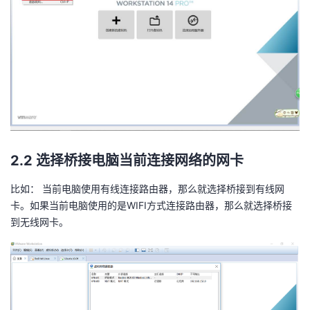
我
注
的
开
的
Programs
发
支
者
持
学
我
堂
2.2 选择桥接电脑当前连接网络的网卡
的
我
我
比如： 当前电脑使用有线连接路由器，那么就选择桥接到有线网
卡。如果当前电脑使用的是WIFI方式连接路由器，那么就选择桥接
技
的
的
我
到无线网卡。
术
云
课
的
我
支
声
程
认
的
我