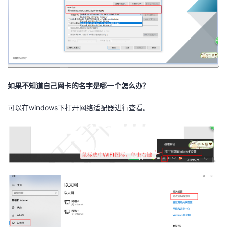
持
建
证
实
的
议
验
收
藏
如果不知道自己网卡的名字是哪一个怎么办？
可以在windows下打开网络适配器进行查看。