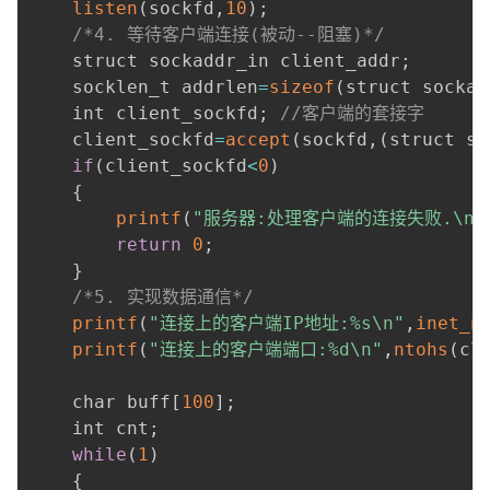
listen
(
sockfd
,
10
)
;
/*4. 等待客户端连接(被动--阻塞)*/
    struct sockaddr_in client_addr
;
    socklen_t addrlen
=
sizeof
(
struct sockad
    int client_sockfd
;
//客户端的套接字
    client_sockfd
=
accept
(
sockfd
,
(
struct so
if
(
client_sockfd
<
0
)
{
printf
(
"服务器:处理客户端的连接失败.\n"
return
0
;
}
/*5. 实现数据通信*/
printf
(
"连接上的客户端IP地址:%s\n"
,
inet_n
printf
(
"连接上的客户端端口:%d\n"
,
ntohs
(
cl
    char buff
[
100
]
;
    int cnt
;
while
(
1
)
{