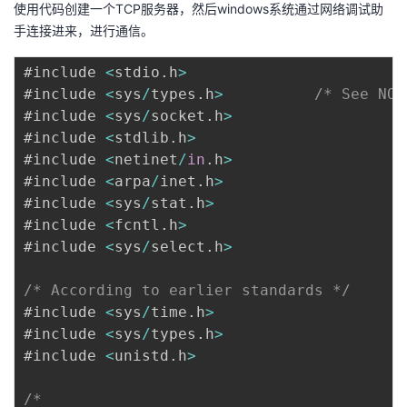
使用代码创建一个TCP服务器，然后windows系统通过网络调试助
手连接进来，进行通信。
#include 
<
stdio
.
h
>
#include 
<
sys
/
types
.
h
>
/* See NOT
#include 
<
sys
/
socket
.
h
>
#include 
<
stdlib
.
h
>
#include 
<
netinet
/
in
.
h
>
#include 
<
arpa
/
inet
.
h
>
#include 
<
sys
/
stat
.
h
>
#include 
<
fcntl
.
h
>
#include 
<
sys
/
select
.
h
>
/* According to earlier standards */
#include 
<
sys
/
time
.
h
>
#include 
<
sys
/
types
.
h
>
#include 
<
unistd
.
h
>
/*
