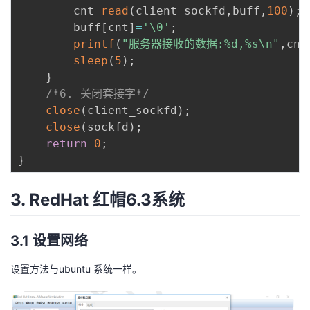
        cnt
=
read
(
client_sockfd
,
buff
,
100
)
;
        buff
[
cnt
]
=
'\0'
;
printf
(
"服务器接收的数据:%d,%s\n"
,
cnt
sleep
(
5
)
;
}
/*6. 关闭套接字*/
close
(
client_sockfd
)
;
close
(
sockfd
)
;
return
0
;
}
3. RedHat 红帽6.3系统
3.1 设置网络
设置方法与ubuntu 系统一样。