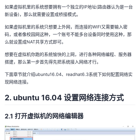
如果虚拟机里的系统想要拥有一个独立的IP地址(路由器认为是一台
者
新设备)，那么就需要设置成桥接模式。
我
如果虚拟机里的系统只想要上外网，而连接的WIFI又需要输入密
码，或者像校园网这种，一个账号不能多台设备同时使用这种，那
的
我
么就设置成NAT共享方式即可。
想要在虚拟机你跑的系统愉快的上网，进行各种网络编程、服务器
博
的
我
搭建，那么第一步首先得先把系统接入网络才行。
客
论
的
我
下面章节就介绍ubuntu16.04、readhat6.3系统下如何配置网络实
现网络连接。
坛
圈
的
我
2. ubuntu 16.04 设置网络连接方式
子
直
的
我
2.1 打开虚拟机的网络编辑器
我
播
活
的
我
动
关
的