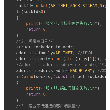
    sockfd
=
socket
(
AF_INET
,
SOCK_STREAM
,
0
)
;
if
(
sockfd
<
0
)
{
printf
(
"服务器:套接字创建失败.\n"
)
;
return
0
;
}
/*2. 绑定端口号*/
    struct sockaddr_in addr
;
    addr
.
sin_family
=
AF_INET
;
//IPV4
    addr
.
sin_port
=
htons
(
atoi
(
argv
[
1
]
)
)
;
//
//addr.sin_addr.s_addr=inet_addr("192.
    addr
.
sin_addr
.
s_addr
=
INADDR_ANY
;
//本地
if
(
bind
(
sockfd
,
(
const
 struct sockaddr 
{
printf
(
"服务器:端口号绑定失败.\n"
)
;
return
0
;
}
/*3. 设置等待连接的客户端数量*/