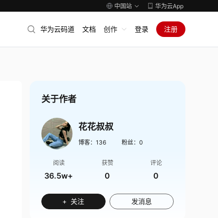
中国站
华为云App
华为云码道
文档
创作
登录
注册
关于作者
花花叔叔
博客：
136
粉丝：
0
阅读
获赞
评论
36.5w+
0
0
+ 关注
发消息