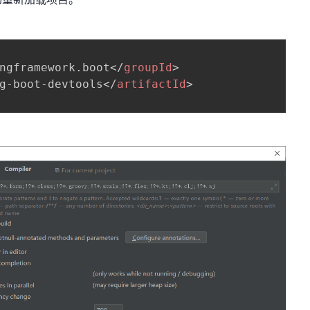
ngframework.boot
</
groupId
>
g-boot-devtools
</
artifactId
>