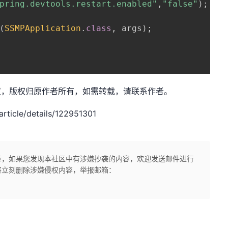
pring.devtools.restart.enabled"
,
"false"
)
;
(
SSMPApplication
.
class
,
 args
)
;
：花花叔叔，版权归原作者所有，如需转载，请联系作者。
icle/details/122951301
章，如果您发现本社区中有涉嫌抄袭的内容，欢迎发送邮件进行
将立刻删除涉嫌侵权内容，举报邮箱：