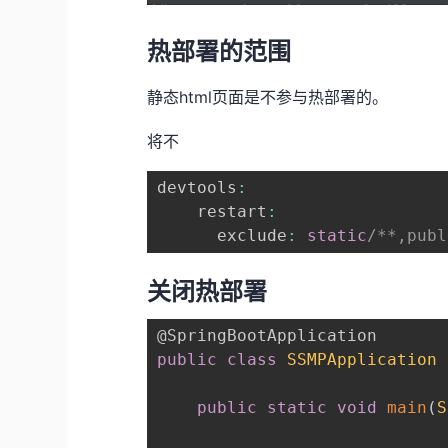
热部署的范围
静态html页面是不参与热部署的。
将不
devtools
:
    restart
:
      exclude
:
static
关闭热部署
@SpringBootApplication
public
class
SSMPApplication
public
static
void
main
(
S