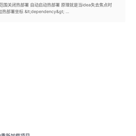
范围关闭热部署 自动启动热部署 原理就是当idea失去焦点时
 &lt;dependency&gt; ...
动重新加载项目。