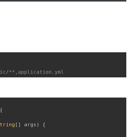
{
tring
[
]
 args
)
{