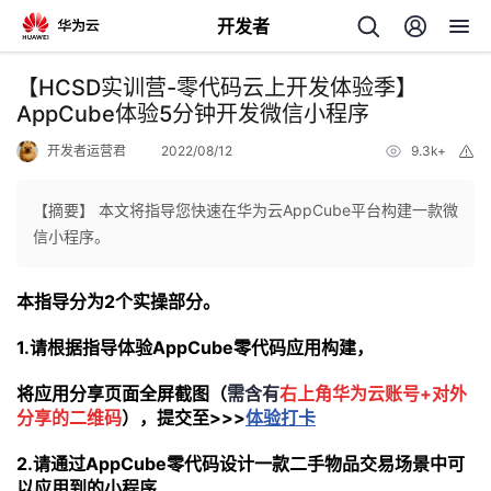
开发者
返
【HCSD实训营-零代码云上开发体验季】
回
AppCube体验5分钟开发微信小程序
开发者运营君
2022/08/12
9.3k+
举
报
【摘要】 本文将指导您快速在华为云AppCube平台构建一款微
信小程序。
个
本指导分为2个实操部分。
我
人
1.请根据指导体验AppCube零代码应用构建，
的
主
将应用分享页面全屏截图（
需含有
右上角华为云账号+对外
分享的二维码
），提交至>>>
体验打卡
开
页
2.
请通过AppCube零代码设计一款二手物品交易场景中可
发
以应用到的小程序