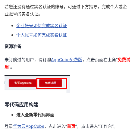
我
注
的
若您还没有通过实名认证的账号，可通过下方指导，完成个人或企
开
业账号的实名认证。
的
Programs
发
企业帐号如何完成实名认证
个人帐号如何完成实名认证
支
者
资源准备
持
学
未订购过的用户，请订购
AppCube免费版
，点击页面右上角“
免费试
我
堂
用
”。
的
我
我
技
的
的
我
零代码应用构建
术
云
课
的
我
进入全新零代码界面
支
声
程
认
的
我
登录
华为云AppCube
，点击进入“
首页
”，点击进入“工作台”。