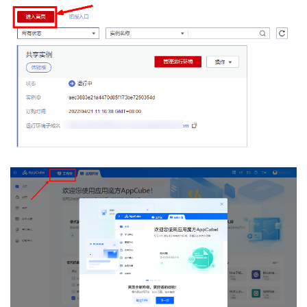
持
建
证
实
的
议
验
收
藏