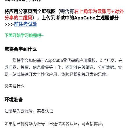
者
将
应用分享页面
全屏截图（
需含有
右上角华为云账号+对外
分享的二维码
），
上传到考试中的AppCube主观题部分
>>>
前往考试处
我
下面开始学习旅程吧~
的
我
您将会学到什么
博
的
我
您将学会如何基于
AppCube
零代码的应用模板，
DIY
开发，完
客
论
的
我
成问卷、投票、信息收集等工作，还能够在线筛选、分析数据。实
现一站式快速开发个性化应用，体验轻松拖拽开发的乐趣。
坛
圈
的
我
您需要什么
子
直
的
我
环境准备
我
播
活
的
注册华为云账号、实名认证
我
动
关
的
如果您已拥有华为账号且已通过实名认证，可直接体验。