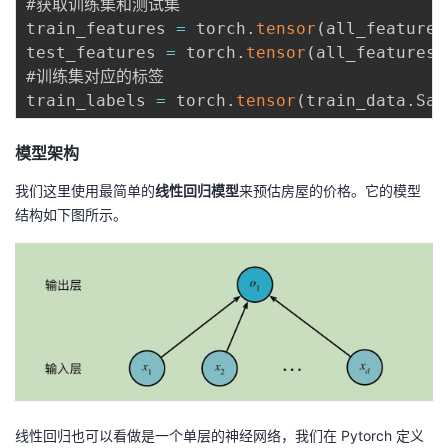
#获取训练集和测试集

train_features 
=
 torch
.
tensor
(
all_features
test_features 
=
 torch
.
tensor
(
all_features
[
#训练集对应的标签

train_labels 
=
 torch
.
tensor
(
train_data
.
Sal
模型架构
我们这里使用最简单的
线性回归模型
来预估房屋的价格。它的模型
结构如下图所示。
线性回归也可以看做是一个单层的神经网络，我们在 Pytorch 定义