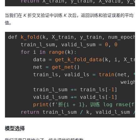
return
 X_train
,
 y_train
,
 X_valid
,
当我们在
K
折交叉验证中训练
K
次后，返回训练和验证误差的平均
值。
def 
k_fold
(
k
,
 X_train
,
 y_train
,
 num_epochs
    train_l_sum
,
 valid_l_sum 
=
0
,
0
for
 i 
in
range
(
k
)
:
        data 
=
get_k_fold_data
(
k
,
 i
,
 X_tra
        net 
=
get_net
(
)
        train_ls
,
 valid_ls 
=
train
(
net
,
*
d
                                    weight
        train_l_sum 
+=
 train_ls
[
-
1
]
        valid_l_sum 
+=
 valid_ls
[
-
1
]
print
(
f
'折{i + 1}，训练 log rmse{flo
return
 train_l_sum 
/
 k
,
 valid_l_sum 
/
模型选择