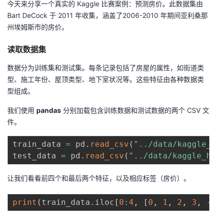
今天来分享一个真实的 Kaggle ⽐赛案例：预测房价。此数据集由
Bart DeCock 于 2011 年收集，涵盖了2006-2010 年期间亚利桑那
者
州埃姆斯市的房价。
我
读取数据集
的
我
数据分为训练集和测试集。每条记录包括了房屋的属性，如街道类
型、施⼯年份、屋顶类型、地下室状况等。这些特征由各种数据类
博
的
我
型组成。
我们使⽤
客
论
的
我
pandas
分别加载包含训练数据和测试数据的两个 CSV ⽂
件。
坛
圈
的
我
train_data 
=
 pd
.
read_csv
(
"../data/kaggle_h
test_data 
=
 pd
.
read_csv
(
"../data/kaggle_ho
子
直
的
我
让我们看看前四个和最后两个特征，以及相应标签（房价）。
我
播
活
的
print
(
train_data
.
iloc
[
0
:
4
,
[
0
,
1
,
2
,
3
,
-
3
我
动
关
的