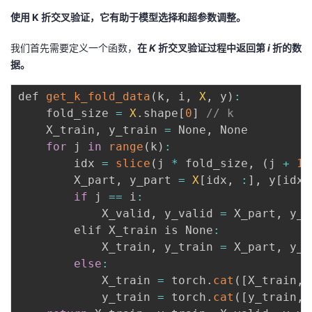
使用 K 折交叉验证，它有助于模型选择和超参数调整。
我们⾸先需要定义⼀个函数，
在
K
折交叉验证过程中返回第
i
折的数
据。
def 
get_k_fold_data
(
k
,
 i
,
X
,
 y
)
:
    fold_size 
=
X
.
shape
[
0
]
// k
    X_train
,
 y_train 
=
 None
,
 None

for
 j 
in
range
(
k
)
:
        idx 
=
slice
(
j 
*
 fold_size
,
(
j 
+
1
)
        X_part
,
 y_part 
=
X
[
idx
,
:
]
,
 y
[
idx
]
if
 j 
==
 i
:
            X_valid
,
 y_valid 
=
 X_part
,
 y_p
        elif X_train is None
:
            X_train
,
 y_train 
=
 X_part
,
 y_p
else
:
            X_train 
=
 torch
.
cat
(
[
X_train
,
 
            y_train 
=
 torch
.
cat
(
[
y_train
,
 