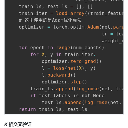
    train_ls
,
 test_ls 
=
[
]
,
[
]
    train_iter 
=
load_array
(
(
train_feature
    # 这⾥使⽤的是Adam优化算法

    optimizer 
=
 torch
.
optim
.
Adam
(
net
.
param
                                 lr 
=
 lear
                                 weight_de
for
 epoch 
in
range
(
num_epochs
)
:
for
X
,
 y 
in
 train_iter
:
            optimizer
.
zero_grad
(
)
            l 
=
loss
(
net
(
X
)
,
 y
)
            l
.
backward
(
)
            optimizer
.
step
(
)
        train_ls
.
append
(
log_rmse
(
net
,
 trai
if
 test_labels is not None
:
            test_ls
.
append
(
log_rmse
(
net
,
 t
return
 train_ls
,
K
折交叉验证