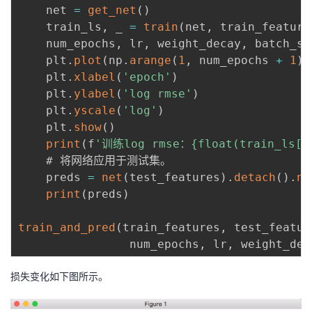
    net 
=
get_net
(
)
    train_ls
,
 _ 
=
train
(
net
,
 train_feature
    num_epochs
,
 lr
,
 weight_decay
,
 batch_si
    plt
.
plot
(
np
.
arange
(
1
,
 num_epochs 
+
1
)
,
    plt
.
xlabel
(
'epoch'
)
    plt
.
ylabel
(
'log rmse'
)
    plt
.
yscale
(
'log'
)
    plt
.
show
(
)
print
(
f
'训练log rmse：{float(train_ls[-
    # 将⽹络应⽤于测试集。

    preds 
=
net
(
test_features
)
.
detach
(
)
.
nu
print
(
preds
)
train_and_pred
(
train_features
,
 test_featur
                num_epochs
,
 lr
,
 weight_dec
损失变化如下图所示。