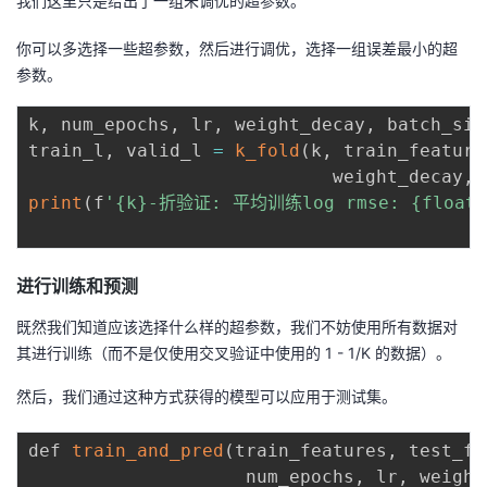
我们这里只是给出了⼀组未调优的超参数。
你可以多选择一些超参数，然后进行调优，选择一组误差最小的超
参数。
k
,
 num_epochs
,
 lr
,
 weight_decay
,
 batch_siz
train_l
,
 valid_l 
=
k_fold
(
k
,
 train_feature
                            weight_decay
,
 
print
(
f
'{k}-折验证: 平均训练log rmse: {float(t
进行训练和预测
既然我们知道应该选择什么样的超参数，我们不妨使⽤所有数据对
其进⾏训练（⽽不是仅使⽤交叉验证中使⽤的 1 - 1/K 的数据）。
然后，我们通过这种⽅式获得的模型可以应⽤于测试集。
def 
train_and_pred
(
train_features
,
 test_fe
                    num_epochs
,
 lr
,
 weight