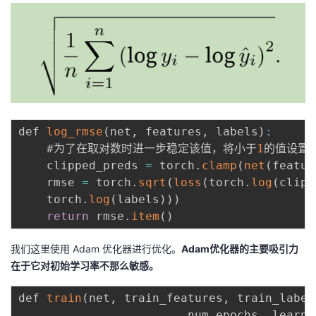
def 
log_rmse
(
net
,
 features
,
 labels
)
:
    #为了在取对数时进⼀步稳定该值，将⼩于
1
的值设置
    clipped_preds 
=
 torch
.
clamp
(
net
(
featur
    rmse 
=
 torch
.
sqrt
(
loss
(
torch
.
log
(
clipp
    torch
.
log
(
labels
)
)
)
return
 rmse
.
item
(
)
我们这里使用 Adam 优化器进行优化。
Adam优化器的主要吸引⼒
在于它对初始学习率不那么敏感。
def 
train
(
net
,
 train_features
,
 train_label
                        num_epochs
,
 learni