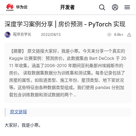
开发者
返
深度学习案例分享 | 房价预测 - PyTorch 实现
回
程序员学长
2022/08/12
6.6k+
举
报
【摘要】 原文链接大家好，我是小寒。今天来分享一个真实的
Kaggle ⽐赛案例：预测房价。此数据集由 Bart DeCock 于 20
11 年收集，涵盖了2006-2010 年期间亚利桑那州埃姆斯市的
个
房价。 读取数据集数据分为训练集和测试集。每条记录包括了
房屋的属性，如街道类型、施⼯年份、屋顶类型、地下室状况
我
人
等。这些特征由各种数据类型组成。我们使⽤ pandas 分别加
载包含训练数据和测试数据的两个...
的
主
原文链接
开
页
大家好，我是小寒。
发