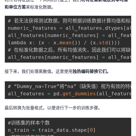
持
建
证
实
的
和单位⽅差
来标准化数据。
议
验
收
# 若⽆法获得测试数据，则可根据训练数据计算均值和标准差
numeric_features 
=
 all_features
.
dtypes
[
all
藏
all_features
[
numeric_features
]
=
 all_featu
lambda x
:
(
x 
-
 x
.
mean
(
)
)
/
(
x
.
std
(
)
)
)
# 在标准化数据之后，所有均值消失，因此我们可以将缺失
all_features
[
numeric_features
]
=
 all_featu
接下来，我们处理离散值。这里使用
独热编码替换它们。
# “Dummy_na
=
True”将“na”（缺失值）视为有效的特
all_features 
=
 pd
.
get_dummies
(
all_features
最后转换为张量格式，以便进行下一步的训练步骤。
#训练集的样本个数

n_train 
=
 train_data
.
shape
[
0
]