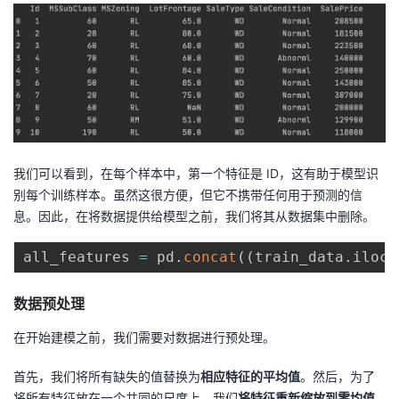
我
注
的
开
的
Programs
发
支
者
持
学
我们可以看到，在每个样本中，第⼀个特征是 ID，这有助于模型识
我
堂
别每个训练样本。虽然这很⽅便，但它不携带任何⽤于预测的信
息。因此，在将数据提供给模型之前，我们将其从数据集中删除。
的
我
我
all_features 
=
 pd
.
concat
(
(
train_data
.
iloc
[
技
的
的
我
数据预处理
术
云
课
的
我
在开始建模之前，我们需要对数据进⾏预处理。
支
声
程
认
的
我
⾸先，我们将所有缺失的值替换为
相应特征的平均值
。然后，为了
将所有特征放在⼀个共同的尺度上，我们
将特征重新缩放到零均值