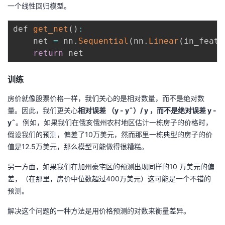
一个线性回归模型。
def 
get_net
(
)
:
    net 
=
 nn
.
Sequential
(
nn
.
Linear
(
in_featu
return
训练
房价就像股票价格⼀样，我们关⼼的是相对数量，⽽不是绝对数
量。因此，我们更关⼼
相对误差 （y - yˆ）/ y
，⽽不是
绝对误差 y -
yˆ
。例如，如果我们在俄亥俄州农村地区估计⼀栋房⼦的价格时，
假设我们的预测，偏差了10万美元，然⽽那⾥⼀栋典型的房⼦的价
值是12.5万美元，那么模型可能做得很糟糕。
另⼀⽅⾯，如果我们在加州豪宅区的预测出现同样的10 万美元的偏
差，（在那⾥，房价中位数超过400万美元）这可能是⼀个不错的
预测。
解决这个问题的⼀种⽅法是⽤价格预测的对数来衡量差异。