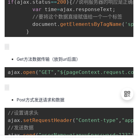
if
(
ajax
.
status
==
200
)
{
//说明服务器的响应是正确的
var
 time
=
ajax
.
responseText
;
//要将这个数据直接赋值给一个一个标签
        document
.
getElementsByTagName
(
'spa
}
Get方法数据传输（放到url后面）
ajax
.
open
(
"GET"
,
"${pageContext.request.con
Post方式发送请求和数据
//设置请求头       
退
ajax
.
setRequestHeader
(
"Content-type"
,
"appl
出
//发送数据
登
ajax
.
send
(
"userName=qianyu&password=123"
)
;