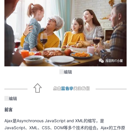
者
我
的
我
博
的
我
客
论
的
我
编辑
坛
圈
的
我
子
直
的
我
编辑
我
播
活
的
前言
Ajax是Asynchronous JavaScript and XML的缩写，是
我
动
关
的
JavaScript、XML、CSS、DOM等多个技术的组合。Ajax的工作原