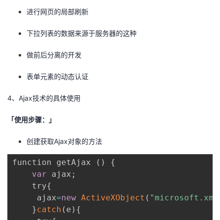
进行网页的局部刷新
下拉列表的数据来源于服务器的这种
做前后分离的开发
表单元素的动态认证
4、Ajax技术的具体使用
「使用步骤：」
创建获取Ajax对象的方法
function getAjax 
(
)
{
var
 ajax
;
    try
{
     ajax
=
new
ActiveXObject
(
"microsoft.xml
}
catch
(
e
)
{