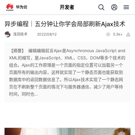
开发者
返
异步编程｜五分钟让你学会局部刷新Ajax技术
回
浅羽技术
2022/08/12
5.3k+
举
报
【摘要】 ​ ​编辑​编辑前言Ajax是Asynchronous JavaScript and
XML的缩写，是JavaScript、XML、CSS、DOM等多个技术的
组合。Ajax的工作原理是一个页面的指定位置可以加载另一个
个
页面所有的输出内容，这样就实现了一个静态页面也能获取到
数据库中的返回数据信息了。所以Ajax技术实现了一个静态网
我
人
页在不刷新整个页面的情况下与服务器通信，减少了用户等待
时间，同时也...
的
主
开
页
发