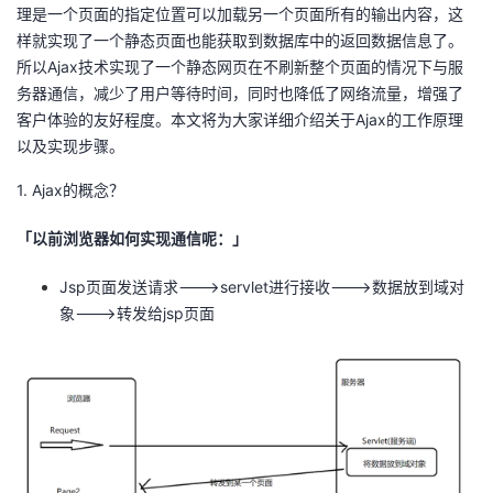
理是一个页面的指定位置可以加载另一个页面所有的输出内容，这
我
注
的
开
样就实现了一个静态页面也能获取到数据库中的返回数据信息了。
所以Ajax技术实现了一个静态网页在不刷新整个页面的情况下与服
的
Programs
发
务器通信，减少了用户等待时间，同时也降低了网络流量，增强了
客户体验的友好程度。本文将为大家详细介绍关于Ajax的工作原理
支
者
以及实现步骤。
持
学
1. Ajax的概念？
我
「以前浏览器如何实现通信呢：」
堂
Jsp页面发送请求--->servlet进行接收--->数据放到域对
的
我
我
象--->转发给jsp页面
技
的
的
我
术
云
课
的
我
支
声
程
认
的
我