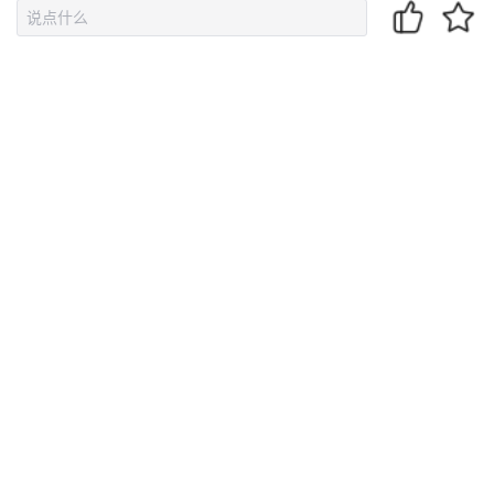
录
结语
本篇关于Ajax的介绍就先到这里结束了，后续会出更多关于Ajax系
列更多文章，谢谢大家支持！
所见所领，皆是生活。慢慢
来，努力一点，你我共同成长...
点个赞，证明你还爱我