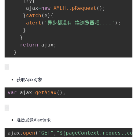
     try
{
      ajax
=
new
XMLHttpRequest
(
)
;
}
catch
(
e
)
{
alert
(
'异步都没有 换浏览器吧....'
)
;
}
}
return
 ajax
;
}
获取Ajax对象
var
 ajax
=
getAjax
(
)
;
准备发送Ajax请求
ajax
.
open
(
"GET"
,
"${pageContext.request.con