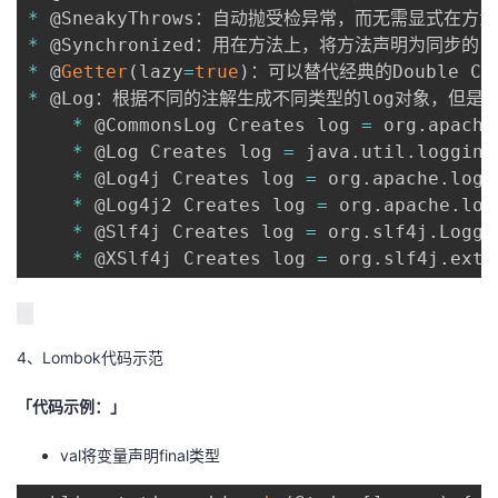
*
*
*
 @
Getter
(
lazy
=
true
)
*
 @Log：根据不同的注解生成不同类型的log对象，但是
*
 @CommonsLog Creates log 
=
 org
.
apache
*
 @Log Creates log 
=
 java
.
util
.
logging
*
 @Log4j Creates log 
=
 org
.
apache
.
log4
*
 @Log4j2 Creates log 
=
 org
.
apache
.
log
*
 @Slf4j Creates log 
=
 org
.
slf4j
.
Logge
*
 @XSlf4j Creates log 
=
 org
.
slf4j
.
ext
.
4、Lombok代码示范
「代码示例：」
val将变量声明final类型