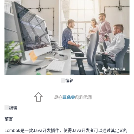
者
我
的
我
博
的
我
客
论
的
我
编辑
坛
圈
的
我
子
直
的
我
编辑
我
播
活
的
前言
我
动
关
的
Lombok是一款Java开发插件，使得Java开发者可以通过其定义的