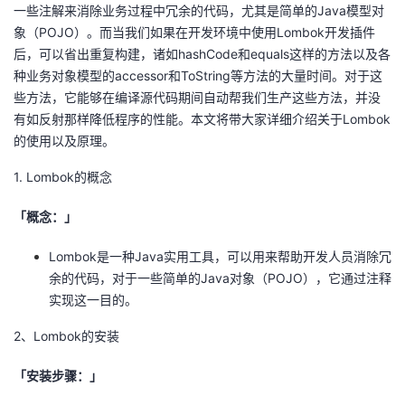
一些注解来消除业务过程中冗余的代码，尤其是简单的Java模型对
我
注
的
开
象（POJO）。而当我们如果在开发环境中使用Lombok开发插件
后，可以省出重复构建，诸如hashCode和equals这样的方法以及各
的
Programs
发
种业务对象模型的accessor和ToString等方法的大量时间。对于这
些方法，它能够在编译源代码期间自动帮我们生产这些方法，并没
支
者
有如反射那样降低程序的性能。本文将带大家详细介绍关于Lombok
的使用以及原理。
持
学
1. Lombok的概念
我
堂
「概念：」
的
我
我
Lombok是一种Java实用工具，可以用来帮助开发人员消除冗
余的代码，对于一些简单的Java对象（POJO），它通过注释
技
的
的
我
实现这一目的。
术
云
课
的
我
2、Lombok的安装
支
声
程
认
的
我
「安装步骤：」