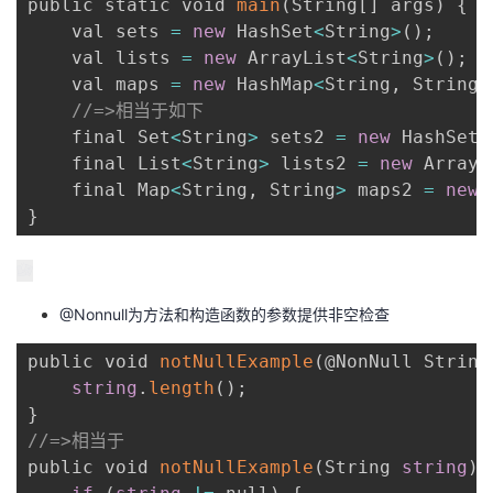
public static void 
main
(
String
[
]
 args
)
{
    val sets 
=
new
 HashSet
<
String
>
(
)
;
    val lists 
=
new
 ArrayList
<
String
>
(
)
;
    val maps 
=
new
 HashMap
<
String
,
 String
>
//=>相当于如下
    final Set
<
String
>
 sets2 
=
new
 HashSet
<
    final List
<
String
>
 lists2 
=
new
 ArrayL
    final Map
<
String
,
 String
>
 maps2 
=
new
 
}
@Nonnull为方法和构造函数的参数提供非空检查
public void 
notNullExample
(
@NonNull String
string
.
length
(
)
;
}
//=>相当于
public void 
notNullExample
(
String 
string
)