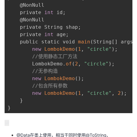
    @NonNull

    private 
int
 id
;
    @NonNull

    private String shap
;
    private 
int
 age
;
    public static void 
main
(
String
[
]
 args
)
new
LombokDemo
(
1
,
"circle"
)
;
//使用静态工厂方法
        LombokDemo
.
of
(
2
,
"circle"
)
;
//无参构造
new
LombokDemo
(
)
;
//包含所有参数
new
LombokDemo
(
1
,
"circle"
,
2
)
;
}
}
@Data在类上使用，相当于同时使用@ToString、