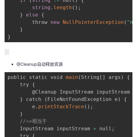
if
(
string
!=
 null
)
{
string
.
length
(
)
;
}
else
{
        throw 
new
NullPointerException
(
"nu
}
}
@Cleanup自动释放资源
public static void 
main
(
String
[
]
 args
)
{
    try 
{
        @Cleanup InputStream inputStream 
=
}
 catch 
(
FileNotFoundException e
)
{
        e
.
printStackTrace
(
)
;
}
//=>相当于
    InputStream inputStream 
=
 null
;
    try 
{