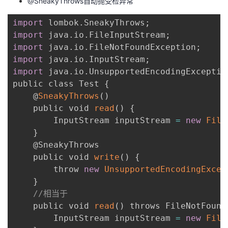
@SneakyThrows自动抛受检异常
import
 lombok
.
SneakyThrows
;
import
 java
.
io
.
FileInputStream
;
import
 java
.
io
.
FileNotFoundException
;
import
 java
.
io
.
InputStream
;
import
 java
.
io
.
UnsupportedEncodingExceptio
public class Test 
{
    @
SneakyThrows
(
)
    public void 
read
(
)
{
        InputStream inputStream 
=
new
File
}
    @SneakyThrows

    public void 
write
(
)
{
        throw 
new
UnsupportedEncodingExcep
}
//相当于
    public void 
read
(
)
 throws FileNotFound
        InputStream inputStream 
=
new
File