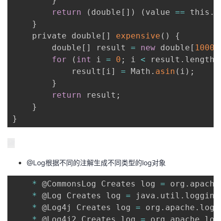
}
return
(
double
[
]
)
(
value 
==
 this
.
c
}
    private double
[
]
expensive
(
)
{
        double
[
]
 result 
=
new
 double
[
10000
for
(
int
 i 
=
0
;
 i 
<
 result
.
length
;
            result
[
i
]
=
 Math
.
asin
(
i
)
;
}
return
 result
;
}
}
@Log根据不同的注解生成不同类型的log对象
*
 @CommonsLog Creates log 
=
 org
.
apache
*
 @Log Creates log 
=
 java
.
util
.
logging
*
 @Log4j Creates log 
=
 org
.
apache
.
log4
*
 @Log4j2 Creates log 
=
 org
.
apache
.
log