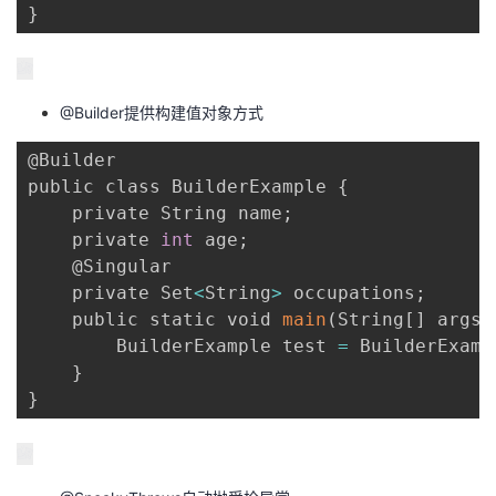
}
@Builder提供构建值对象方式
@Builder

public class BuilderExample 
{
    private String name
;
    private 
int
 age
;
    @Singular

    private Set
<
String
>
 occupations
;
    public static void 
main
(
String
[
]
 args
)
        BuilderExample test 
=
 BuilderExamp
}
}