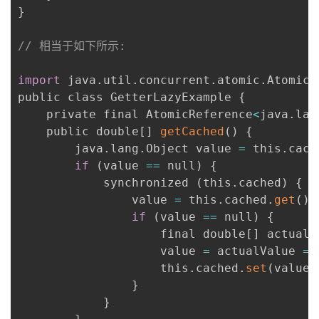
}
// 相当于如下所示: 
import
 java
.
util
.
concurrent
.
atomic
.
AtomicR
public class GetterLazyExample 
{
    private final AtomicReference
<
java
.
lan
    public double
[
]
getCached
(
)
{
        java
.
lang
.
Object value 
=
 this
.
cach
if
(
value 
==
 null
)
{
            synchronized 
(
this
.
cached
)
{
                value 
=
 this
.
cached
.
get
(
)
;
if
(
value 
==
 null
)
{
                    final double
[
]
 actualV
                    value 
=
 actualValue 
==
                    this
.
cached
.
set
(
value
)
}
}