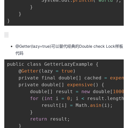
            System
.
out
.
println
(
"world"
)
;
}
}
}
@Getter(lazy=true)可以替代经典的Double check Lock样板
代码
public class GetterLazyExample 
{
    @
Getter
(
lazy 
=
true
)
    private final double
[
]
 cached 
=
expens
    private double
[
]
expensive
(
)
{
        double
[
]
 result 
=
new
 double
[
10000
for
(
int
 i 
=
0
;
 i 
<
 result
.
length
;
            result
[
i
]
=
 Math
.
asin
(
i
)
;
}
return
 result
;
}