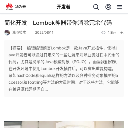
开发者
返
简化开发｜Lombok神器带你消除冗余代码
回
浅羽技术
2022/08/11
1.8k+
举
报
【摘要】 ​ ​编辑​编辑前言Lombok是一款Java开发插件，使得J
ava开发者可以通过其定义的一些注解来消除业务过程中冗余的
代码，尤其是简单的Java模型对象（POJO）。而当我们如果
个
在开发环境中使用Lombok开发插件后，可以省出重复构建，
诸如hashCode和equals这样的方法以及各种业务对象模型的a
我
人
ccessor和ToString等方法的大量时间。对于这些方法，它能够
在编译源代码期间自...
的
主
开
页
发