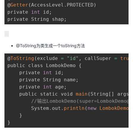
@
Getter
(
AccessLevel
.
PROTECTED
)
private 
int
 id
;
private String shap
;
@ToString为类生成一个toString方法
@
ToString
(
exclude 
=
"id"
,
 callSuper 
=
true
public class LombokDemo 
{
    private 
int
 id
;
    private String name
;
    private 
int
 age
;
    public static void 
main
(
String
[
]
 args
)
//输出LombokDemo(super=LombokDemo@4
        System
.
out
.
println
(
new
LombokDemo
(
}
}