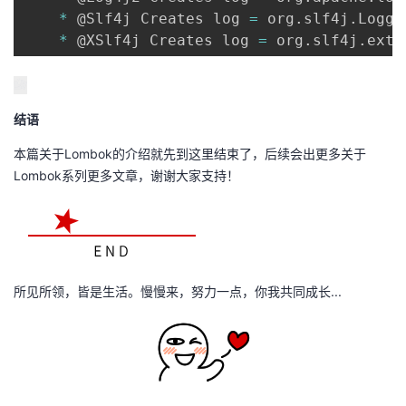
*
 @Slf4j Creates log 
=
 org
.
slf4j
.
Logge
*
 @XSlf4j Creates log 
=
 org
.
slf4j
.
ext
.
结语
本篇关于Lombok的介绍就先到这里结束了，后续会出更多关于
Lombok系列更多文章，谢谢大家支持！
所见所领，皆是生活。慢慢来，努力一点，你我共同成长...