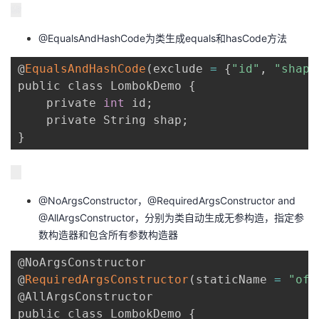
@EqualsAndHashCode为类生成equals和hasCode方法
@
EqualsAndHashCode
(
exclude 
=
{
"id"
,
"shape
public class LombokDemo 
{
    private 
int
 id
;
    private String shap
;
}
@NoArgsConstructor，@RequiredArgsConstructor and
@AllArgsConstructor，分别为类自动生成无参构造，指定参
数构造器和包含所有参数构造器
@NoArgsConstructor

@
RequiredArgsConstructor
(
staticName 
=
"of"
@AllArgsConstructor

public class LombokDemo 
{