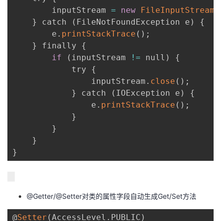
        inputStream 
=
new
FileInputStream
(
}
 catch 
(
FileNotFoundException e
)
{
        e
.
printStackTrace
(
)
;
}
 finally 
{
if
(
inputStream 
!=
 null
)
{
            try 
{
                inputStream
.
close
(
)
;
}
 catch 
(
IOException e
)
{
                e
.
printStackTrace
(
)
;
}
}
}
}
@Getter/@Setter对类的属性字段自动生成Get/Set方法
@
Setter
(
AccessLevel
.
PUBLIC
)