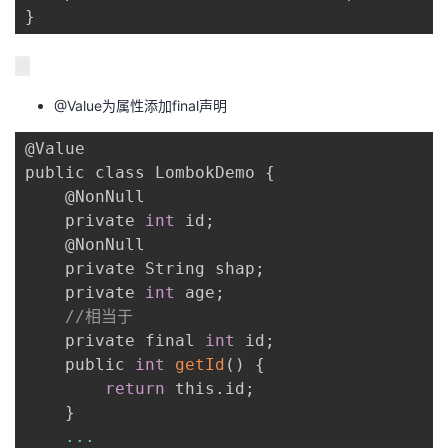
}
@Value为属性添加final声明
@Value

public class LombokDemo 
{
    @NonNull

    private 
int
 id
;
    @NonNull

    private String shap
;
    private 
int
 age
;
//相当于
    private final 
int
 id
;
    public 
int
getId
(
)
{
return
 this
.
id
;
}
...