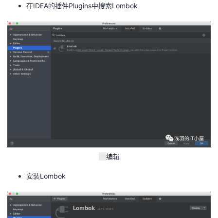
持
建
证
实
的
在IDEA的插件Plugins中搜索Lombok
议
验
收
藏
编辑
安装Lombok