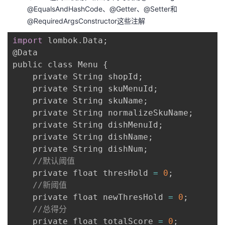
@EqualsAndHashCode、@Getter、@Setter和
@RequiredArgsConstructor这些注解
import
 lombok
.
Data
;
@Data

public class Menu 
{
    private String shopId
;
    private String skuMenuId
;
    private String skuName
;
    private String normalizeSkuName
;
    private String dishMenuId
;
    private String dishName
;
    private String dishNum
;
//默认阈值
    private float thresHold 
=
0
;
//新阈值
    private float newThresHold 
=
0
;
//总得分
    private float totalScore 
=
0
;