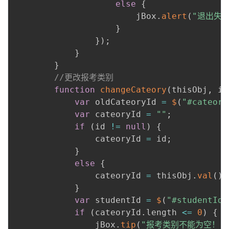
else
{
                        jBox
.
alert
(
"退出失败
}
}
)
;
}
}
//更改报考类别
function
changeCateory
(
thisObj
,
 id
var
 oldCateoryId 
=
$
(
"#cateory
var
 cateoryId 
=
""
;
if
(
id 
!=
null
)
{
                cateoryId 
=
 id
;
}
else
{
                cateoryId 
=
 thisObj
.
val
(
)
;
}
var
 studentId 
=
$
(
"#studentId"
if
(
cateoryId
.
length 
<=
0
)
{
                jBox
.
tip
(
"报考类别不能为空！"