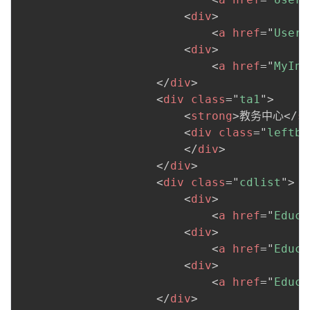
<
div
>
<
a
href
=
"
User/
<
div
>
<
a
href
=
"
MyInf
</
div
>
<
div
class
=
"
ta1
"
>
<
strong
>
教务中心
</
s
<
div
class
=
"
leftbg
</
div
>
</
div
>
<
div
class
=
"
cdlist
"
>
<
div
>
<
a
href
=
"
Educa
<
div
>
<
a
href
=
"
Educa
<
div
>
<
a
href
=
"
Educa
</
div
>