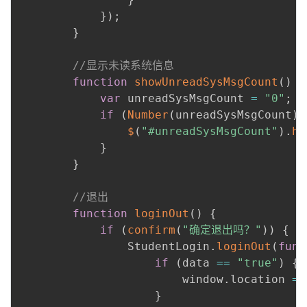
}
)
;
}
//显示未读系统信息
function
showUnreadSysMsgCount
(
)
{
var
 unreadSysMsgCount 
=
"0"
;
if
(
Number
(
unreadSysMsgCount
)
$
(
"#unreadSysMsgCount"
)
.
ht
}
}
//退出
function
loginOut
(
)
{
if
(
confirm
(
"确定退出吗？"
)
)
{
                StudentLogin
.
loginOut
(
func
if
(
data 
==
"true"
)
{
                        window
.
location 
=
}