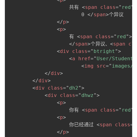
                    共有 
<
span
class
=
"
red
"
>
                        0 
</
span
>
个异议

</
p
>
<
p
>
                    有 
<
span
class
=
"
red
"
>
0
</
span
>
个异议、
<
span
cl
<
div
class
=
"
btright
"
>
<
a
href
=
"
User/StudentI
<
img
src
=
"
images/S
</
div
>
</
div
>
<
div
class
=
"
dh2
"
>
<
div
class
=
"
dhwz
"
>
<
p
>
                    你有 
<
span
class
=
"
red
"
>
<
p
>
                    你已经通过 
<
span
class
=
"
</
p
>