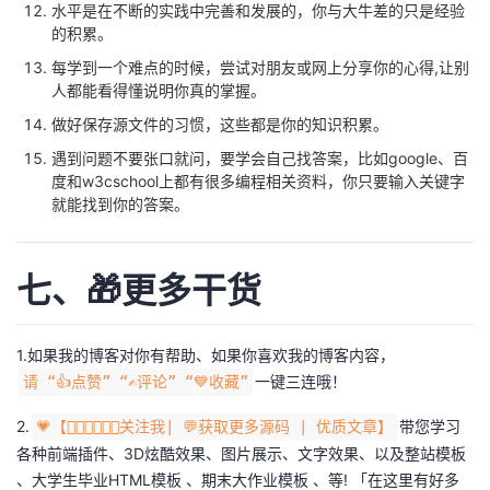
水平是在不断的实践中完善和发展的，你与大牛差的只是经验
的积累。
每学到一个难点的时候，尝试对朋友或网上分享你的心得,让别
人都能看得懂说明你真的掌握。
做好保存源文件的习惯，这些都是你的知识积累。
遇到问题不要张口就问，要学会自己找答案，比如google、百
度和w3cschool上都有很多编程相关资料，你只要输入关键字
就能找到你的答案。
七、🎁更多干货
1.如果我的博客对你有帮助、如果你喜欢我的博客内容，
一键三连哦！
请 “👍点赞” “✍️评论” “💙收藏”
2.
带您学习
💗【👇🏻👇🏻👇🏻关注我| 💬获取更多源码 | 优质文章】
各种前端插件、3D炫酷效果、图片展示、文字效果、以及整站模板
、大学生毕业HTML模板 、期末大作业模板 、等! 「在这里有好多