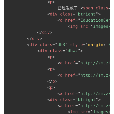
<
p
>
                    已经发放了 
<
span
class
=
"
<
div
class
=
"
btright
"
>
<
a
href
=
"
EducationCent
<
img
src
=
"
images/S
</
div
>
</
div
>
<
div
class
=
"
dh3
"
style
=
"
margin
:
 0 
<
div
class
=
"
dhwz
"
>
<
p
>
<
a
href
=
"
http://sm.zk0
<
p
>
<
a
href
=
"
http://sm.zk0
</
p
>
<
p
>
<
a
href
=
"
http://sm.zk0
<
div
class
=
"
btright
"
>
<
a
href
=
"
http://sm.zk0
<
img
src
=
"
images/S