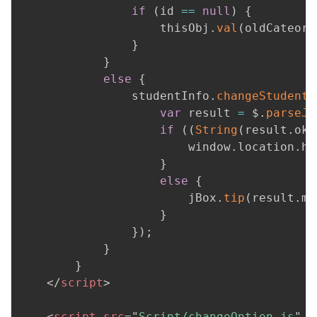
if
(
id 
==
null
)
{
                    thisObj
.
val
(
oldCateory
}
}
else
{
                studentInfo
.
changeStudentC
var
 result 
=
 $
.
parseJS
if
(
(
String
(
result
.
ok
)
                        window
.
location
.
hr
}
else
{
                        jBox
.
tip
(
result
.
me
}
}
)
;
}
}
</
script
>
<
script
src
=
"
Script/changeOption.js
"
t