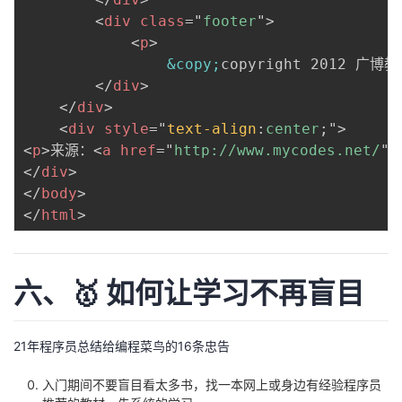
<
div
class
=
"
footer
"
>
<
p
>
&copy;
copyright 2012 广博
</
div
>
</
div
>
<
div
style
=
"
text-align
:
center
;
"
>
<
p
>
来源：
<
a
href
=
"
http://www.mycodes.net/
"
</
div
>
</
body
>
</
html
>
六、🥇 如何让学习不再盲目
21年程序员总结给编程菜鸟的16条忠告
入门期间不要盲目看太多书，找一本网上或身边有经验程序员