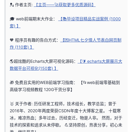
💂 作者主页:
【主页——🚀获取更多优质源码】
者
🎓 web前端期末大作业：
【📚毕设项目精品实战案例 (1000
我
套) 】
的
我
🧡 程序员有趣的告白方式：
【💌HTML七夕情人节表白网页制
作 (110套) 】
博
的
我
🌎超炫酷的Echarts大屏可视化源码：
【🔰 echarts大屏展示大
客
论
的
我
数据平台可视化(150套) 】
坛
圈
的
我
🎁 免费且实用的WEB前端学习指南：
【📂web前端零基础到
高级学习视频教程 120G干货分享】
子
直
的
我
🥇 关于作者: 历任研发工程师，技术组长，教学总监；曾于
我
播
活
的
2016年、2020年两度荣获CSDN年度十大博客之星。 十载寒
冰，难凉热血；多年过去，历经变迁，物是人非。 然而，对于
我
动
关
的
技术的探索和追求从未停歇。 💪坚持原创，热衷分享，初心未
改，继往开来！