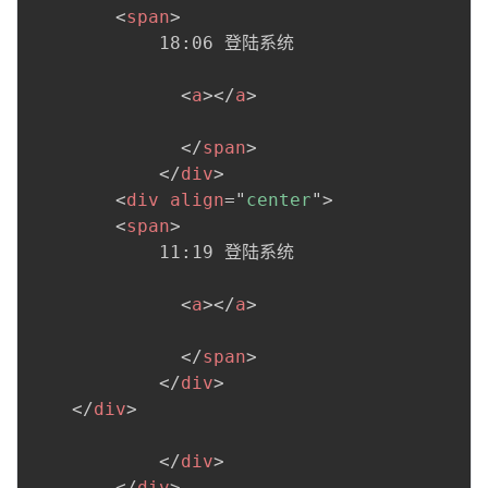
<
span
>
            18:06 登陆系统

<
a
>
</
a
>
</
span
>
</
div
>
<
div
align
=
"
center
"
>
<
span
>
            11:19 登陆系统

<
a
>
</
a
>
</
span
>
</
div
>
</
div
>
</
div
>
</
div
>