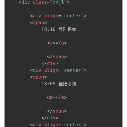
<
div
class
=
"
xxjl
"
>
<
div
align
=
"
center
"
>
<
span
>
            18:10 登陆系统

<
a
>
</
a
>
</
span
>
</
div
>
<
div
align
=
"
center
"
>
<
span
>
            18:09 登陆系统

<
a
>
</
a
>
</
span
>
</
div
>
<
div
align
=
"
center
"
>