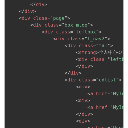
</
div
>
</
div
>
<
div
class
=
"
page
"
>
<
div
class
=
"
box mtop
"
>
<
div
class
=
"
leftbox
"
>
<
div
class
=
"
l_nav2
"
>
<
div
class
=
"
ta1
"
>
<
strong
>
个人中心
</
s
<
div
class
=
"
leftbg
</
div
>
</
div
>
<
div
class
=
"
cdlist
"
>
<
div
>
<
a
href
=
"
MyInf
<
div
>
<
a
href
=
"
MyInf
</
div
>
<
div
>
<
a
href
=
"
User/