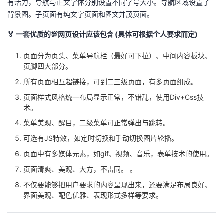
有活力，导航与正文字体分别设置不同字号大小。导航区域设置了
持
建
证
实
的
背景图。子页面有纯文字页面和图文并茂页面。
议
验
收
🏅 一套优质的💯网页设计应该包含 (具体可根据个人要求而定)
藏
页面分为页头、菜单导航栏（最好可下拉）、中间内容板块、
页脚四大部分。
所有页面相互超链接，可到二三级页面，有多页面组成。
页面样式风格统一布局显示正常，不错乱，使用Div+Css技
术。
菜单美观、醒目，二级菜单可正常弹出与跳转。
可选有JS特效，如定时切换和手动切换图片轮播。
页面中有多媒体元素，如gif、视频、音乐，表单技术的使用。
页面清爽、美观、大方，不雷同。 。
不仅要能够把用户要求的内容呈现出来，还要满足布局良好、
界面美观、配色优雅、表现形式多样等要求。