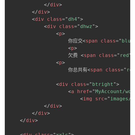
</
div
>
</
div
>
<
div
class
=
"
dh4
"
>
<
div
class
=
"
dhwz
"
>
<
p
>
                    你应交
<
span
class
=
"
blue
<
p
>
                    欠费 
<
span
class
=
"
red
"
>
<
p
>
                    你总共有
<
span
class
=
"
re
<
div
class
=
"
btright
"
>
<
a
href
=
"
MyAccount/wdc
<
img
src
=
"
images/S
</
div
>
</
div
>
</
div
>
<
div
class
=
"
xxlc
"
>