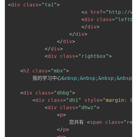
<
div
class
=
"
ta1
"
>
<
a
href
=
"
http://ww
<
div
class
=
"
leftbg
</
div
>
</
div
>
</
div
>
</
div
>
<
div
class
=
"
rightbox
"
>
<
h2
class
=
"
mbx
"
>
        我的学习中心
&nbsp;
&nbsp;
&nbsp;
&nbsp;
<
div
class
=
"
dhbg
"
>
<
div
class
=
"
dh1
"
style
=
"
margin
:
 0 
<
div
class
=
"
dhwz
"
>
<
p
>
                    您共有 
<
span
class
=
"
red
</
p
>
<
p
>