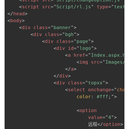
<
script
src
=
"
Script/rl.js
"
type
=
"
text/
</
head
>
<
body
>
<
div
class
=
"
banner
"
>
<
div
class
=
"
bgh
"
>
<
div
class
=
"
page
"
>
<
div
id
=
"
logo
"
>
<
a
href
=
"
Index.aspx.ht
<
img
src
=
"
Images/S
</
a
>
</
div
>
<
div
class
=
"
topxx
"
>
<
select
onchange
=
"
chan
color
:
 #fff
;
"
>
<
option
value
=
"
4
"
>
                            远程
</
option
>