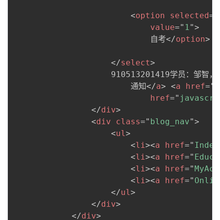
<
option
selected
=
'
value
=
"
1
"
>
                            自考
</
option
>
</
select
>
                    910513201419学员：邹智
                        通知
</
a
>
<
a
href
=
"
U
href
=
"
javascri
</
div
>
<
div
class
=
"
blog_nav
"
>
<
ul
>
<
li
>
<
a
href
=
"
Index
<
li
>
<
a
href
=
"
Educa
<
li
>
<
a
href
=
"
MyAcc
<
li
>
<
a
href
=
"
Onlin
</
ul
>
</
div
>
</
div
>