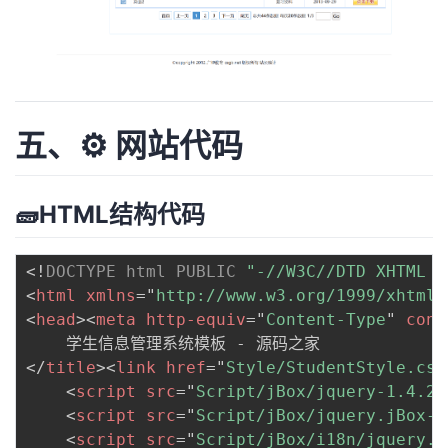
五、⚙️ 网站代码
🧱HTML结构代码
<!
DOCTYPE
html
PUBLIC
"-//W3C//DTD XHTML 1
<
html
xmlns
=
"
http://www.w3.org/1999/xhtml
"
<
head
>
<
meta
http-equiv
=
"
Content-Type
"
cont
</
title
>
<
link
href
=
"
Style/StudentStyle.css
<
script
src
=
"
Script/jBox/jquery-1.4.2.
<
script
src
=
"
Script/jBox/jquery.jBox-2
<
script
src
=
"
Script/jBox/i18n/jquery.j