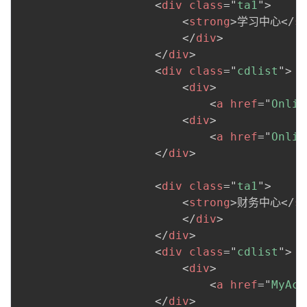
<
div
class
=
"
ta1
"
>
<
strong
>
学习中心
</
s
</
div
>
</
div
>
<
div
class
=
"
cdlist
"
>
<
div
>
<
a
href
=
"
Onlin
<
div
>
<
a
href
=
"
Onlin
</
div
>
<
div
class
=
"
ta1
"
>
<
strong
>
财务中心
</
s
</
div
>
</
div
>
<
div
class
=
"
cdlist
"
>
<
div
>
<
a
href
=
"
MyAcc
</
div
>