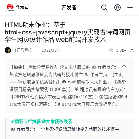
开发者
返
HTML期末作业：基于
回
html+css+javascript+jquery实现古诗词网页
学生网页设计作品 web前端开发技术
IT司马青衫
2022/08/11
3.3k+
举
报
【摘要】 🎉精彩专栏推荐 💭文末获取联系 ✍️ 作者简介: 一个
个
热爱把逻辑思维转变为代码的技术博主 💂 作者主页: 【主页
——🚀获取更多优质源码】🎓 web前端期末大作业： 【📚毕
我
人
设项目精品实战案例 (1000套) 】 🧡 程序员有趣的告白方式：
【💌HTML七夕情人节表白网页制作 (110套) 】🌎超炫酷的Ech
的
主
arts大屏可视化源码：【🔰 echarts大屏展示大数据平台...
开
页
🎉精彩专栏推荐 💭文末获取联系
✍️ 作者简介: 一个热爱把逻辑思维转变为代码的技术博主
发