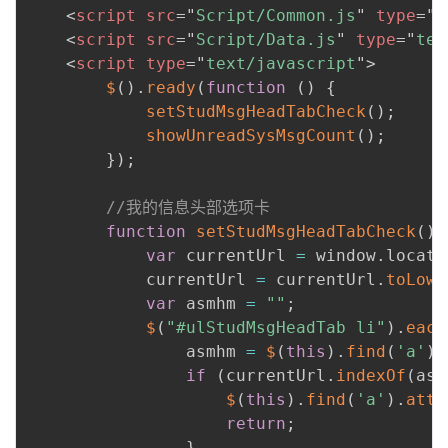
<
script
src
=
"
Script/Common.js
"
type
=
"
t
<
script
src
=
"
Script/Data.js
"
type
=
"
tex
<
script
type
=
"
text/javascript
"
>
$
(
)
.
ready
(
function
(
)
{
setStudMsgHeadTabCheck
(
)
;
showUnreadSysMsgCount
(
)
;
}
)
;
//我的信息头部选项卡
function
setStudMsgHeadTabCheck
(
)
var
 currentUrl 
=
 window
.
locati
            currentUrl 
=
 currentUrl
.
toLowe
var
 asmhm 
=
""
;
$
(
"#ulStudMsgHeadTab li"
)
.
each
                asmhm 
=
$
(
this
)
.
find
(
'a'
)
.
if
(
currentUrl
.
indexOf
(
asm
$
(
this
)
.
find
(
'a'
)
.
attr
return
;
}