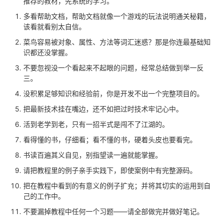
推荐的教材，先系统的学习。
多看帮助文档，帮助文档就像一个游戏的玩法说明通关秘籍，
该看就看别太自信。
菜鸟容易被对象、属性、方法等词汇迷惑？那是你连最基础知
识都还没掌握。
不要忽视没一个看起来不起眼的问题，经常总结做到举一反
三。
没积累足够知识和经验前，你是开发不出一个完整项目的。
把最新技术挂在嘴边，还不如把过时技术牢记心中。
活到老学到老，只有一招半式是闯不了江湖的。
看得懂的书，仔细看；看不懂的书，硬着头皮也要看完。
书读百遍其义自见，别指望读一遍就能掌握。
请把教程里的例子亲手实践下，即使案例中有完整源码。
把在教程中看到的有意义的例子扩充；并将其切实的运用到自
己的工作中。
不要漏掉教程中任何一个习题——请全部做完并做好笔记。