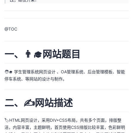
我
注
的
开
的
Programs
发
@
TOC
支
者
持
学
一、👨‍🎓网站题目
我
堂
🧑‍🎓 学生管理系统网页设计 、OA管理系统、后台管理模板、智能
的
我
停车系统、等网站的设计与制作。
我
技
的
的
我
二、✍️网站描述
术
云
课
的
我
🏷️HTML网页设计，采用DIV+CSS布局，共有多个页面，排版整
支
声
程
认
的
我
洁，内容丰富，主题鲜明，首页使用CSS排版比较丰富，色彩鲜明