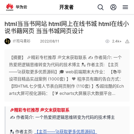
开发者
返
html当当书网站 html网上在线书城 html在线小
回
说书籍网页 当当书城网页设计
IT司马青衫
2022/08/11
2.4k+
举
报
【摘要】 🎉精彩专栏推荐 💭文末获取联系 ✍️ 作者简介: 一个
热爱把逻辑思维转变为代码的技术博主 💂 作者主页: 【主页
个
——🚀获取更多优质源码】🎓 web前端期末大作业： 【📚毕
设项目精品实战案例 (1000套) 】 🧡 程序员有趣的告白方式：
我
人
【💌HTML七夕情人节表白网页制作 (110套) 】🌎超炫酷的Ech
arts大屏可视化源码：【🔰 echarts大屏展示大数据平台...
的
主
🎉精彩专栏推荐 💭文末获取联系
开
页
✍️ 作者简介: 一个热爱把逻辑思维转变为代码的技术博主
发
💂 作者主页:
【主页——🚀获取更多优质源码】