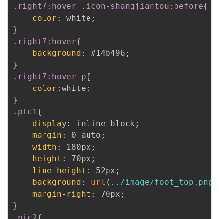
.right7:hover .icon-shangjiantou:before
{
color
:
 white
;
}
.right7:hover
{
background
:
 #14b496
;
}
.right7:hover p
{
color
:
white
;
}
.pic1
{
display
:
 inline-block
;
margin
:
 0 auto
;
width
:
 180px
;
height
:
 70px
;
line-height
:
 52px
;
background
:
url
(
../image/foot_top.png
)
margin-right
:
 70px
;
}
.pic2
{