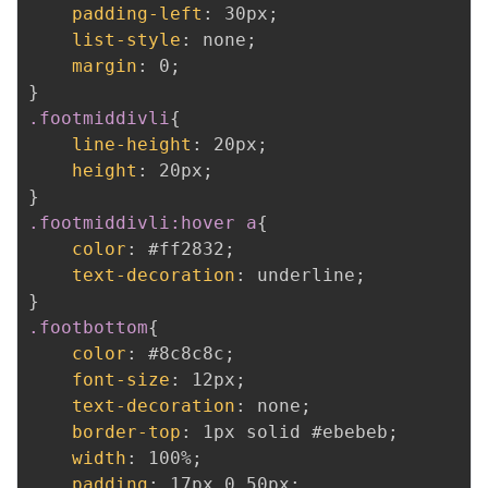
padding-left
:
 30px
;
list-style
:
 none
;
margin
:
 0
;
}
.footmiddivli
{
line-height
:
 20px
;
height
:
 20px
;
}
.footmiddivli:hover a
{
color
:
 #ff2832
;
text-decoration
:
 underline
;
}
.footbottom
{
color
:
 #8c8c8c
;
font-size
:
 12px
;
text-decoration
:
 none
;
border-top
:
 1px solid #ebebeb
;
width
:
 100%
;
padding
:
 17px 0 50px
;