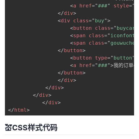
<
a
href
=
"
###
"
style
=
"
m
</
div
>
<
div
class
=
"
buy
"
>
<
button
class
=
"
buycar
"
<
span
class
=
"
iconfont 
<
span
class
=
"
gouwuche
"
</
button
>
<
button
type
=
"
button
"
<
a
href
=
"
###
"
>
我的订单
<
</
button
>
</
div
>
</
div
>
</
div
>
</
div
>
</
html
>
💒CSS样式代码