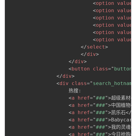
<
option
value
=
<
option
value
=
<
option
value
=
<
option
value
=
<
option
value
=
<
option
value
=
</
select
>
</
div
>
</
div
>
<
button
class
=
"
button_
</
div
>
<
div
class
=
"
search_hotname
                    热搜:

<
a
href
=
"
###
"
>
超级素材
<
<
a
href
=
"
###
"
>
中国植物
<
<
a
href
=
"
###
"
>
凯乐石
</
a
<
a
href
=
"
###
"
>
Babycare
<
a
href
=
"
###
"
>
我的灵魂
<
<
a
href
=
"
###
"
>
今日抢购
<