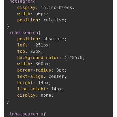
.hotsearch
{
display
:
 inline-block
;
width
:
 50px
;
position
:
 relative
;
}
.inhotsearch
{
position
:
 absolute
;
left
:
 -251px
;
top
:
 22px
;
background-color
:
 #f48570
;
width
:
 300px
;
border-radius
:
 8px
;
text-align
:
 center
;
height
:
 14px
;
line-height
:
 14px
;
display
:
 none
;
}
.inhotsearch a
{