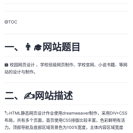
我
注
的
开
的
Programs
发
@
TOC
支
者
一、👨‍🎓网站题目
持
学
我
🏫 校园网页设计 、学校班级网页制作、学校官网、小说书籍、等网
堂
站的设计与制作。
的
我
我
二、✍️网站描述
技
的
的
我
术
云
课
的
我
🏷️HTML静态网页设计作业使用dreamweaver制作，采用DIV+CSS
布局，共有多个页面，首页使用CSS排版比较丰富，色彩鲜明有活
支
声
程
认
的
我
力。顶部导航及底部区域背景色为100%宽度，主体内容区域宽度