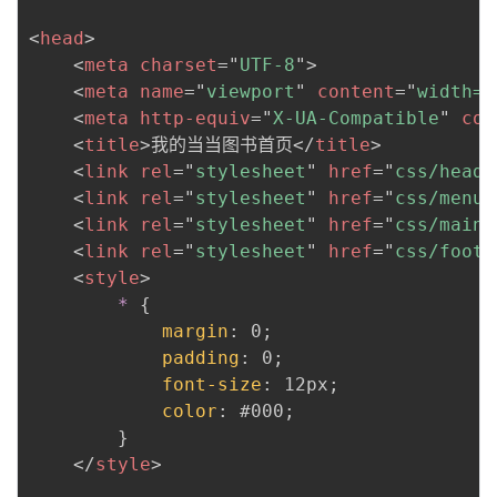
<
head
>
<
meta
charset
=
"
UTF-8
"
>
<
meta
name
=
"
viewport
"
content
=
"
width=d
<
meta
http-equiv
=
"
X-UA-Compatible
"
con
<
title
>
我的当当图书首页
</
title
>
<
link
rel
=
"
stylesheet
"
href
=
"
css/heade
<
link
rel
=
"
stylesheet
"
href
=
"
css/menu.
<
link
rel
=
"
stylesheet
"
href
=
"
css/main.
<
link
rel
=
"
stylesheet
"
href
=
"
css/foote
<
style
>
*
{
margin
:
 0
;
padding
:
 0
;
font-size
:
 12px
;
color
:
 #000
;
}
</
style
>