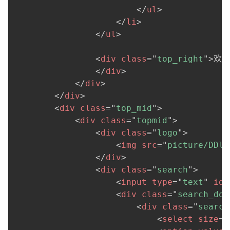
</
ul
>
</
li
>
</
ul
>
<
div
class
=
"
top_right
"
>
欢迎
</
div
>
</
div
>
</
div
>
<
div
class
=
"
top_mid
"
>
<
div
class
=
"
topmid
"
>
<
div
class
=
"
logo
"
>
<
img
src
=
"
picture/DDlo
</
div
>
<
div
class
=
"
search
"
>
<
input
type
=
"
text
"
id
=
<
div
class
=
"
search_dow
<
div
class
=
"
search
<
select
size
=
"