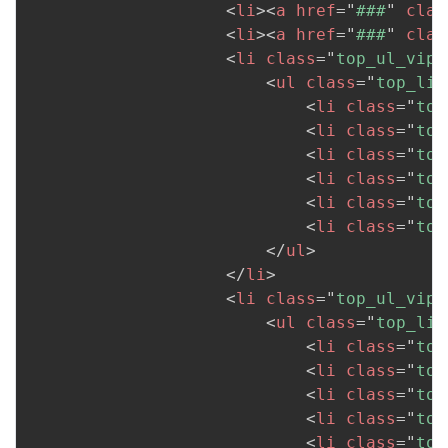
<
li
>
<
a
href
=
"
###
"
clas
<
li
>
<
a
href
=
"
###
"
clas
<
li
class
=
"
top_ul_vip
"
<
ul
class
=
"
top_li_
<
li
class
=
"
top
<
li
class
=
"
top
<
li
class
=
"
top
<
li
class
=
"
top
<
li
class
=
"
top
<
li
class
=
"
top
</
ul
>
</
li
>
<
li
class
=
"
top_ul_vip
"
<
ul
class
=
"
top_li_
<
li
class
=
"
top
<
li
class
=
"
top
<
li
class
=
"
top
<
li
class
=
"
top
<
li
class
=
"
top