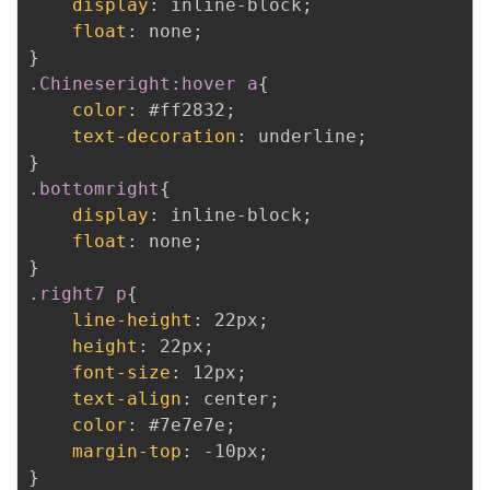
display
:
 inline-block
;
float
:
 none
;
}
.Chineseright:hover a
{
color
:
 #ff2832
;
text-decoration
:
 underline
;
}
.bottomright
{
display
:
 inline-block
;
float
:
 none
;
}
.right7 p
{
line-height
:
 22px
;
height
:
 22px
;
font-size
:
 12px
;
text-align
:
 center
;
color
:
 #7e7e7e
;
margin-top
:
 -10px
;
}