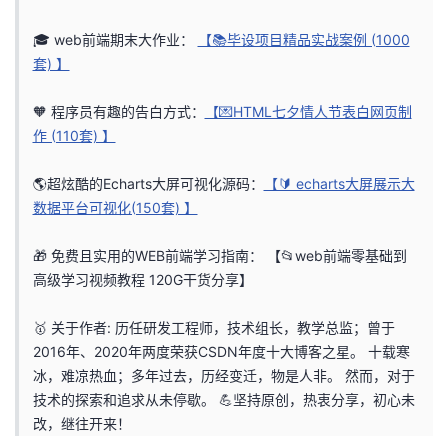
者
🎓 web前端期末大作业：
【📚毕设项目精品实战案例 (1000
套) 】
我
🧡 程序员有趣的告白方式：
【💌HTML七夕情人节表白网页制
的
我
作 (110套) 】
博
的
我
🌎超炫酷的Echarts大屏可视化源码：
【🔰 echarts大屏展示大
数据平台可视化(150套) 】
客
论
的
我
🎁 免费且实用的WEB前端学习指南：
【📂web前端零基础到
坛
圈
的
我
高级学习视频教程 120G干货分享】
子
直
的
我
🥇 关于作者: 历任研发工程师，技术组长，教学总监；曾于
2016年、2020年两度荣获CSDN年度十大博客之星。 十载寒
我
播
活
的
冰，难凉热血；多年过去，历经变迁，物是人非。 然而，对于
技术的探索和追求从未停歇。 💪坚持原创，热衷分享，初心未
我
动
关
的
改，继往开来！