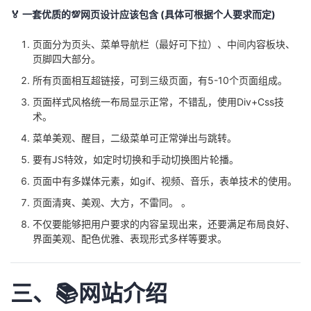
持
建
证
实
的
🏅 一套优质的💯网页设计应该包含 (具体可根据个人要求而定)
议
验
收
页面分为页头、菜单导航栏（最好可下拉）、中间内容板块、
页脚四大部分。
藏
所有页面相互超链接，可到三级页面，有5-10个页面组成。
页面样式风格统一布局显示正常，不错乱，使用Div+Css技
术。
菜单美观、醒目，二级菜单可正常弹出与跳转。
要有JS特效，如定时切换和手动切换图片轮播。
页面中有多媒体元素，如gif、视频、音乐，表单技术的使用。
页面清爽、美观、大方，不雷同。 。
不仅要能够把用户要求的内容呈现出来，还要满足布局良好、
界面美观、配色优雅、表现形式多样等要求。
三、📚网站介绍