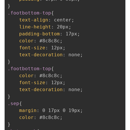
}
.footbottom-top
{
text-align
:
 center
;
line-height
:
 20px
;
padding-bottom
:
 17px
;
color
:
 #8c8c8c
;
font-size
:
 12px
;
text-decoration
:
 none
;
}
.footbottom-top
{
color
:
 #8c8c8c
;
font-size
:
 12px
;
text-decoration
:
 none
;
}
.sep
{
margin
:
 0 17px 0 19px
;
color
:
 #8c8c8c
;
}