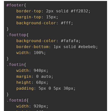
#footer
{
border-top
:
 2px solid #ff2832
;
margin-top
:
 15px
;
background-color
:
 #fff
;
}
.foottop
{
background-color
:
 #fafafa
;
border-bottom
:
 1px solid #ebebeb
;
width
:
 100%
;
}
.footin
{
width
:
 940px
;
margin
:
 0 auto
;
height
:
 68px
;
padding
:
 5px 0 5px 30px
;
}
.footmid
{
width
:
 920px
;