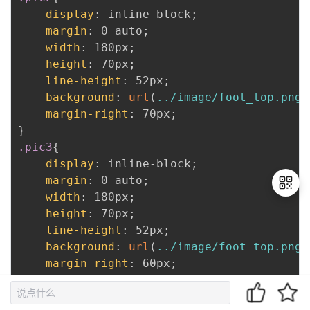
display
:
 inline-block
;
margin
:
 0 auto
;
width
:
 180px
;
height
:
 70px
;
line-height
:
 52px
;
background
:
url
(
../image/foot_top.png
)
margin-right
:
 70px
;
}
.pic3
{
display
:
 inline-block
;
margin
:
 0 auto
;
width
:
 180px
;
height
:
 70px
;
line-height
:
 52px
;
退
background
:
url
(
../image/foot_top.png
)
出
margin-right
:
 60px
;
登
}
录
.pic4
{