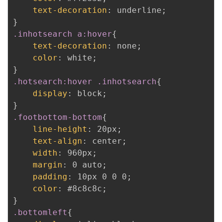
text-decoration
:
 underline
;
}
.inhotsearch a:hover
{
text-decoration
:
 none
;
color
:
 white
;
}
.hotsearch:hover .inhotsearch
{
display
:
 block
;
}
.footbottom-bottom
{
line-height
:
 20px
;
text-align
:
 center
;
width
:
 960px
;
margin
:
 0 auto
;
padding
:
 10px 0 0 0
;
color
:
 #8c8c8c
;
}
.bottomleft
{