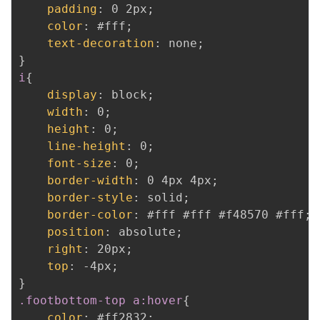
padding
:
 0 2px
;
color
:
 #fff
;
text-decoration
:
 none
;
}
i
{
display
:
 block
;
width
:
 0
;
height
:
 0
;
line-height
:
 0
;
font-size
:
 0
;
border-width
:
 0 4px 4px
;
border-style
:
 solid
;
border-color
:
 #fff #fff #f48570 #fff
;
position
:
 absolute
;
right
:
 20px
;
top
:
 -4px
;
}
.footbottom-top a:hover
{
color
:
 #ff2832
;