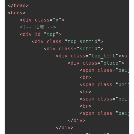
</
head
>
<
body
>
<
div
class
=
"
x
"
>
<!-- 顶部 -->
<
div
id
=
"
top
"
>
<
div
class
=
"
top_setmid
"
>
<
div
class
=
"
setmid
"
>
<
div
class
=
"
top_left
"
>
<
a
h
<
div
class
=
"
place
"
>
<
span
class
=
"
beiji
<
br
>
<
span
class
=
"
beiji
<
br
>
<
span
class
=
"
beiji
<
br
>
<
span
class
=
"
beiji
</
div
>
</
div
>