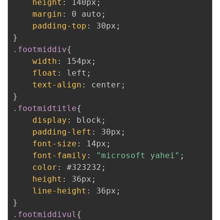
height
:
 140px
;
margin
:
 0 auto
;
padding-top
:
 30px
;
}
.footmiddiv
{
width
:
 154px
;
float
:
 left
;
text-align
:
 center
;
}
.footmidtitle
{
display
:
 block
;
padding-left
:
 30px
;
font-size
:
 14px
;
font-family
:
"microsoft yahei"
;
color
:
 #323232
;
height
:
 36px
;
line-height
:
 36px
;
}
.footmiddivul
{