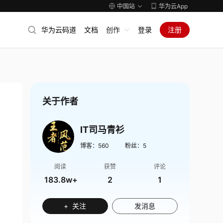
中国站
华为云App
华为云码道
文档
创作
登录
注册
关于作者
IT司马青衫
博客：
560
粉丝：
5
阅读
获赞
评论
183.8w+
2
1
+ 关注
发消息