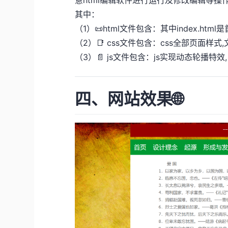
其中：
（1）📜html文件包含：其中index.htm
（2）📑 css文件包含：css全部页面样式
（3）📄 js文件包含：js实现动态轮播特
四、网站效果🌐