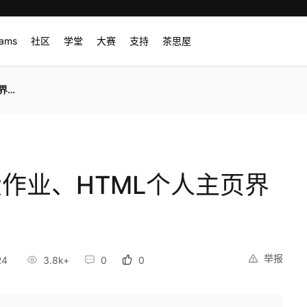
rams
社区
学堂
大赛
支持
茶思屋
源码
大作业、HTML个人主页界
举报
24
3.8k+
0
0