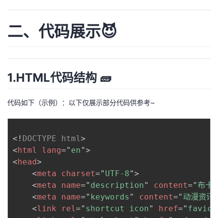
二、代码展示😈
1.HTML代码结构 🧱
代码如下（示例）：以下仅展示部分代码供参考~
<!
DOCTYPE
html
>
<
html
lang
=
"
en
"
>
<
head
>
<
meta
charset
=
"
UTF-8
"
>
<
meta
name
=
"
description
"
content
=
"
布卡
<
meta
name
=
"
keywords
"
content
=
"
动漫资讯
<
link
rel
=
"
shortcut icon
"
href
=
"
favico