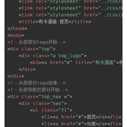
<
link
rel
=
"
stylesheet
"
href
=
"
../css/co
<
link
rel
=
"
stylesheet
"
href
=
"
../css/mo
<
link
rel
=
"
stylesheet
"
href
=
"
../css/in
<
title
>
布卡漫画-首页
</
title
>
</
head
>
<
body
>
<!--头部部分logo开始-->
<
div
class
=
"
top
"
>
<
div
class
=
"
w top_logo
"
>
<
h1
>
<
a
href
=
"
#
"
title
=
"
布卡漫画
"
>
布
</
div
>
</
div
>
<!--头部部分logo结束-->
<!--头部导航栏部分开始-->
<
div
class
=
"
top_nav w
"
>
<
div
class
=
"
nav
"
>
<
ul
class
=
"
fl
"
>
<
li
>
<
a
href
=
"
#
"
>
首页
</
a
>
</
li
>
<
li
>
<
a
href
=
"
#
"
>
分类
</
a
>
</
li
>