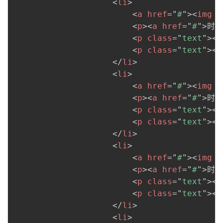
<
li
>
<
a
href
=
"
#
"
>
<
img
s
<
p
>
<
a
href
=
"
#
"
>
时雨
<
p
class
=
"
text
"
>
<
a
<
p
class
=
"
text
"
>
<
a
</
li
>
<
li
>
<
a
href
=
"
#
"
>
<
img
s
<
p
>
<
a
href
=
"
#
"
>
时雨
<
p
class
=
"
text
"
>
<
a
<
p
class
=
"
text
"
>
<
a
</
li
>
<
li
>
<
a
href
=
"
#
"
>
<
img
s
<
p
>
<
a
href
=
"
#
"
>
时雨
<
p
class
=
"
text
"
>
<
a
<
p
class
=
"
text
"
>
<
a
</
li
>
<
li
>