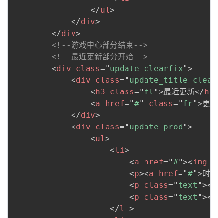
</
ul
>
</
div
>
</
div
>
<!--游戏中心部分结束-->
<!--最近更新部分开始-->
<
div
class
=
"
update clearfix
"
>
<
div
class
=
"
update_title clear
<
h3
class
=
"
fl
"
>
最近更新
</
h3
<
a
href
=
"
#
"
class
=
"
fr
"
>
更多
</
div
>
<
div
class
=
"
update_prod
"
>
<
ul
>
<
li
>
<
a
href
=
"
#
"
>
<
img
s
<
p
>
<
a
href
=
"
#
"
>
时雨
<
p
class
=
"
text
"
>
<
a
<
p
class
=
"
text
"
>
<
a
</
li
>