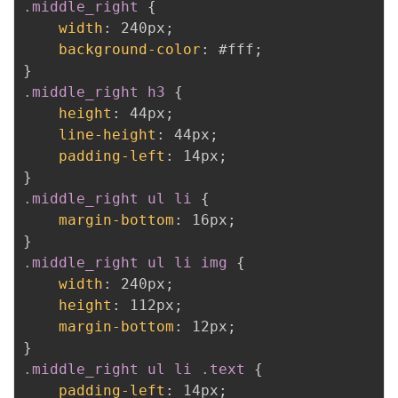
.middle_right
{
width
:
 240px
;
background-color
:
 #fff
;
}
.middle_right h3
{
height
:
 44px
;
line-height
:
 44px
;
padding-left
:
 14px
;
}
.middle_right ul li
{
margin-bottom
:
 16px
;
}
.middle_right ul li img
{
width
:
 240px
;
height
:
 112px
;
margin-bottom
:
 12px
;
}
.middle_right ul li .text
{
padding-left
:
 14px
;