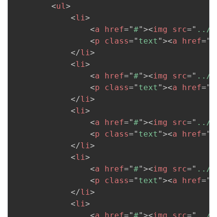
<
ul
>
<
li
>
<
a
href
=
"
#
"
>
<
img
src
=
"
../i
<
p
class
=
"
text
"
>
<
a
href
=
"
#
</
li
>
<
li
>
<
a
href
=
"
#
"
>
<
img
src
=
"
../i
<
p
class
=
"
text
"
>
<
a
href
=
"
#
</
li
>
<
li
>
<
a
href
=
"
#
"
>
<
img
src
=
"
../i
<
p
class
=
"
text
"
>
<
a
href
=
"
#
</
li
>
<
li
>
<
a
href
=
"
#
"
>
<
img
src
=
"
../i
<
p
class
=
"
text
"
>
<
a
href
=
"
#
</
li
>
<
li
>
<
a
href
=
"
#
"
>
<
img
src
=
"
../i