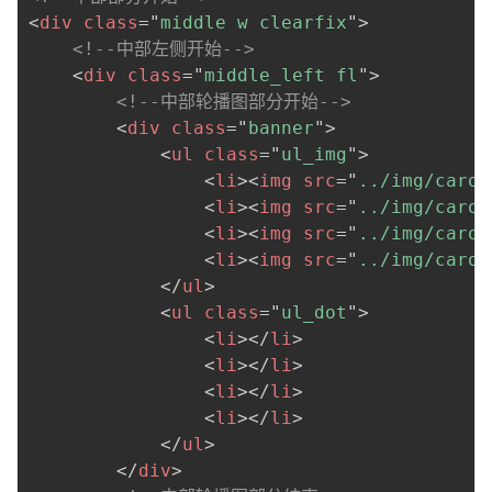
<
div
class
=
"
middle w clearfix
"
>
<!--中部左侧开始-->
<
div
class
=
"
middle_left fl
"
>
<!--中部轮播图部分开始-->
<
div
class
=
"
banner
"
>
<
ul
class
=
"
ul_img
"
>
<
li
>
<
img
src
=
"
../img/carou
<
li
>
<
img
src
=
"
../img/carou
<
li
>
<
img
src
=
"
../img/carou
<
li
>
<
img
src
=
"
../img/carou
</
ul
>
<
ul
class
=
"
ul_dot
"
>
<
li
>
</
li
>
<
li
>
</
li
>
<
li
>
</
li
>
<
li
>
</
li
>
</
ul
>
</
div
>