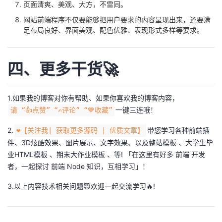
页面清爽、美观、大方，不雷同。
网站前端程序不仅要能够把用户要求的内容呈现出来，还要满
足布局良好、界面美观、配色优雅、表现形式多样等要求。
四、更多干货🚀
1.如果我的博客对你有帮助、如果你喜欢我的博客内容，
一键三连哦！
请 “👍点赞” “✍️评论” “💙收藏”
2.
带您学习各种前端插
❤️【关注我| 获取更多源码 | 优质文章】
件、3D炫酷效果、图片展示、文字效果、以及整站模板 、大学生毕
业HTML模板 、期末大作业模板 、等! 「在这里有好多 前端 开发
者，一起探讨 前端 Node 知识，互相学习」！
3.以上内容技术相关问题😈欢迎一起交流学习🔥!