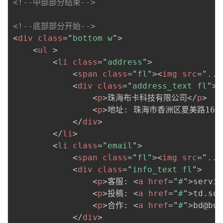
<!--中部部分结束-->
<!--底部部分开始-->
<
div
class
=
"
bottom w
"
>
<
ul
>
<
li
class
=
"
address
"
>
<
span
class
=
"
fl
"
>
<
img
src
=
"
../
<
div
class
=
"
address_text fl
"
>
<
p
>
珠海布卡科技有限公司
</
p
>
<
p
>
地址: 珠海市香洲区夏美路161
</
div
>
</
li
>
<
li
class
=
"
email
"
>
<
span
class
=
"
fl
"
>
<
img
src
=
"
../
<
div
class
=
"
info_text fl
"
>
<
p
>
客服: 
<
a
href
=
"
#
"
>
servic
<
p
>
投稿: 
<
a
href
=
"
#
"
>
td.sos
<
p
>
合作: 
<
a
href
=
"
#
"
>
bd@buk
</
div
>