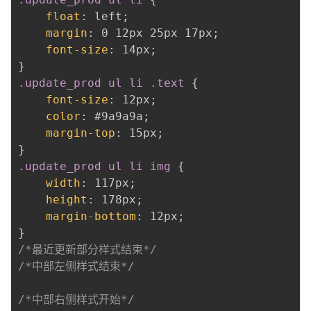
float
:
 left
;
margin
:
 0 12px 25px 17px
;
font-size
:
 14px
;
}
.update_prod ul li .text
{
font-size
:
 12px
;
color
:
 #9a9a9a
;
margin-top
:
 15px
;
}
.update_prod ul li img
{
width
:
 117px
;
height
:
 178px
;
margin-bottom
:
 12px
;
}
/*最近更新部分样式结束*/
/*中部左侧样式结束*/
/*中部右侧样式开始*/