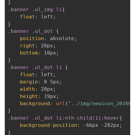
}
.banner .ul_img li
{
float
:
 left
;
}
.banner .ul_dot
{
position
:
 absolute
;
right
:
 20px
;
bottom
:
 10px
;
}
.banner .ul_dot li
{
float
:
 left
;
margin
:
 0 5px
;
width
:
 20px
;
height
:
 19px
;
background
:
url
(
"../img/newicon_201602
}
.banner .ul_dot li:nth-child(1):hover
{
background-position
:
 -66px -282px
;
}