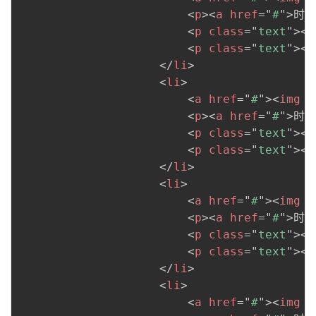
<
p
>
<
a
href
=
"
#
"
>
时雨
<
p
class
=
"
text
"
>
<
a
<
p
class
=
"
text
"
>
<
a
</
li
>
<
li
>
<
a
href
=
"
#
"
>
<
img
s
<
p
>
<
a
href
=
"
#
"
>
时雨
<
p
class
=
"
text
"
>
<
a
<
p
class
=
"
text
"
>
<
a
</
li
>
<
li
>
<
a
href
=
"
#
"
>
<
img
s
<
p
>
<
a
href
=
"
#
"
>
时雨
<
p
class
=
"
text
"
>
<
a
<
p
class
=
"
text
"
>
<
a
</
li
>
<
li
>
<
a
href
=
"
#
"
>
<
img
s