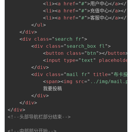
<
li
>
<
a
href
=
"
#
"
>
用户中心
</
a
>
</
l
<
li
>
<
a
href
=
"
#
"
>
充值中心
</
a
>
</
l
<
li
>
<
a
href
=
"
#
"
>
客服中心
</
a
>
</
l
</
ul
>
</
div
>
<
div
class
=
"
search fr
"
>
<
div
class
=
"
search_box fl
"
>
<
button
class
=
"
btn
"
>
</
button
>
<
input
type
=
"
text
"
placeholder
</
div
>
<
div
class
=
"
mail fr
"
title
=
"
布卡投
<
span
>
<
img
src
=
"
../img/mail.pn
            我要投稿

</
div
>
</
div
>
</
div
>
<!--头部导航栏部分结束-->
<!--中部部分开始-->