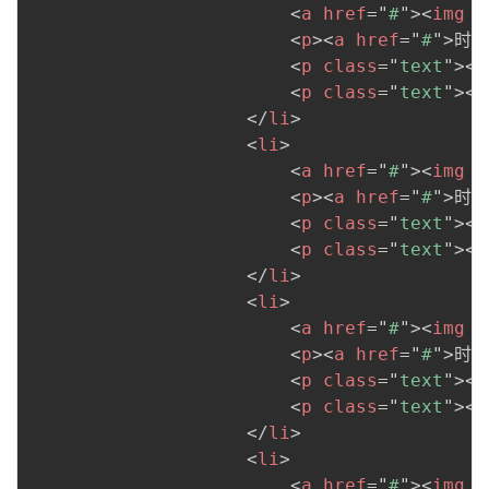
<
a
href
=
"
#
"
>
<
img
s
<
p
>
<
a
href
=
"
#
"
>
时雨
<
p
class
=
"
text
"
>
<
a
<
p
class
=
"
text
"
>
<
a
</
li
>
<
li
>
<
a
href
=
"
#
"
>
<
img
s
<
p
>
<
a
href
=
"
#
"
>
时雨
<
p
class
=
"
text
"
>
<
a
<
p
class
=
"
text
"
>
<
a
</
li
>
<
li
>
<
a
href
=
"
#
"
>
<
img
s
<
p
>
<
a
href
=
"
#
"
>
时雨
<
p
class
=
"
text
"
>
<
a
<
p
class
=
"
text
"
>
<
a
</
li
>
<
li
>
<
a
href
=
"
#
"
>
<
img
s