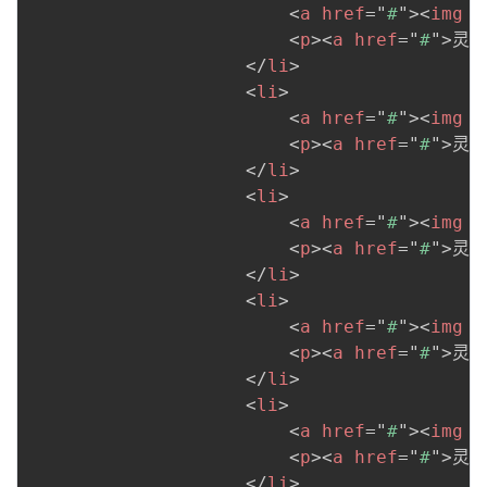
<
a
href
=
"
#
"
>
<
img
s
<
p
>
<
a
href
=
"
#
"
>
灵魂
</
li
>
<
li
>
<
a
href
=
"
#
"
>
<
img
s
<
p
>
<
a
href
=
"
#
"
>
灵魂
</
li
>
<
li
>
<
a
href
=
"
#
"
>
<
img
s
<
p
>
<
a
href
=
"
#
"
>
灵魂
</
li
>
<
li
>
<
a
href
=
"
#
"
>
<
img
s
<
p
>
<
a
href
=
"
#
"
>
灵魂
</
li
>
<
li
>
<
a
href
=
"
#
"
>
<
img
s
<
p
>
<
a
href
=
"
#
"
>
灵魂
</
li
>