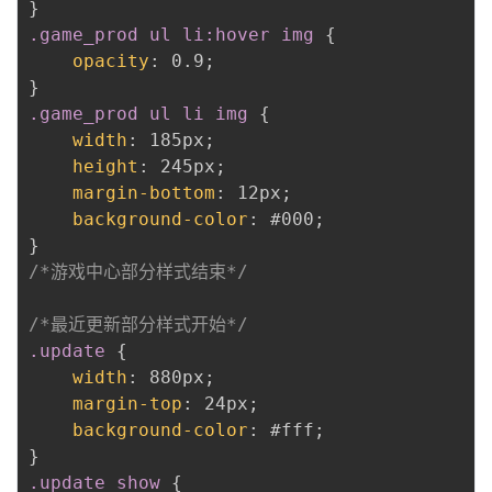
}
.game_prod ul li:hover img
{
opacity
:
 0.9
;
}
.game_prod ul li img
{
width
:
 185px
;
height
:
 245px
;
margin-bottom
:
 12px
;
background-color
:
 #000
;
}
/*游戏中心部分样式结束*/
/*最近更新部分样式开始*/
.update
{
width
:
 880px
;
margin-top
:
 24px
;
background-color
:
 #fff
;
}
.update_show
{