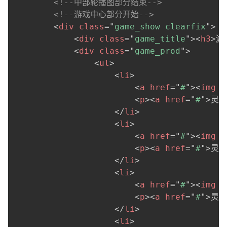
<!--中部轮播图部分结束-->
<!--游戏中心部分开始-->
<
div
class
=
"
game_show clearfix
"
>
<
div
class
=
"
game_title
"
>
<
h3
>
游
<
div
class
=
"
game_prod
"
>
<
ul
>
<
li
>
<
a
href
=
"
#
"
>
<
img
s
<
p
>
<
a
href
=
"
#
"
>
灵魂
</
li
>
<
li
>
<
a
href
=
"
#
"
>
<
img
s
<
p
>
<
a
href
=
"
#
"
>
灵魂
</
li
>
<
li
>
<
a
href
=
"
#
"
>
<
img
s
<
p
>
<
a
href
=
"
#
"
>
灵魂
</
li
>
<
li
>