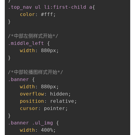
.top_nav ul li:first-child a
{
color
:
 #fff
;
}
/*中部左侧样式开始*/
.middle_left
{
width
:
 880px
;
}
/*中部轮播图样式开始*/
.banner
{
width
:
 880px
;
overflow
:
 hidden
;
position
:
 relative
;
cursor
:
 pointer
;
}
.banner .ul_img
{
width
:
 400%
;