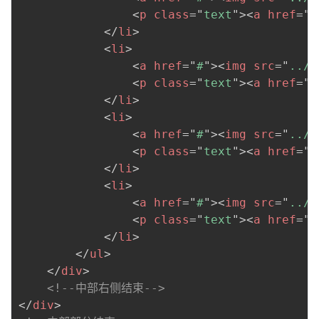
<
p
class
=
"
text
"
>
<
a
href
=
"
#
</
li
>
<
li
>
<
a
href
=
"
#
"
>
<
img
src
=
"
../i
<
p
class
=
"
text
"
>
<
a
href
=
"
#
</
li
>
<
li
>
<
a
href
=
"
#
"
>
<
img
src
=
"
../i
<
p
class
=
"
text
"
>
<
a
href
=
"
#
</
li
>
<
li
>
<
a
href
=
"
#
"
>
<
img
src
=
"
../i
<
p
class
=
"
text
"
>
<
a
href
=
"
#
</
li
>
</
ul
>
</
div
>
<!--中部右侧结束-->
</
div
>