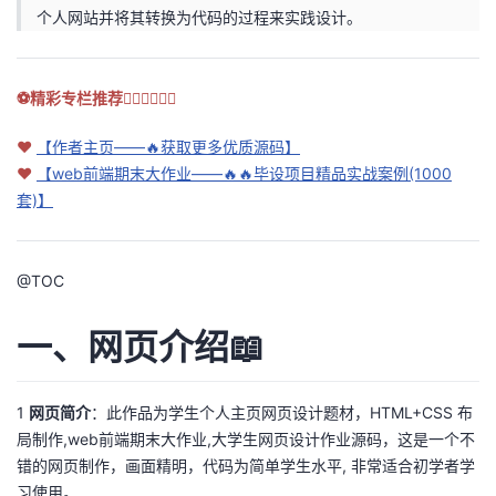
个人网站并将其转换为代码的过程来实践设计。
的
Programs
发
者
支
者
我
⚽精彩专栏推荐👇🏻👇🏻👇🏻
持
学
的
我
❤
【作者主页——🔥获取更多优质源码】
❤
【web前端期末大作业——🔥🔥毕设项目精品实战案例(1000
我
堂
博
的
我
套)】
的
我
客
论
的
我
我
@
TOC
技
的
坛
圈
的
我
的
我
一、网页介绍📖
术
云
子
直
的
我
课
的
我
支
声
播
活
的
1
网页简介
：此作品为学生个人主页网页设计题材，HTML+CSS 布
程
认
的
我
局制作,web前端期末大作业,大学生网页设计作业源码，这是一个不
持
建
动
关
错的网页制作，画面精明，代码为简单学生水平, 非常适合初学者学
证
实
的
习使用。