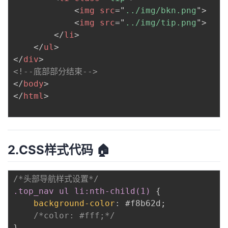
<
img
src
=
"
../img/bkn.png
"
>
<
img
src
=
"
../img/tip.png
"
>
</
li
>
</
ul
>
</
div
>
<!--底部部分结束-->
</
body
>
</
html
>
2.CSS样式代码 🏠
/*头部导航样式设置*/
.top_nav ul li:nth-child(1)
{
background-color
:
 #f8b62d
;
/*color: #fff;*/
}