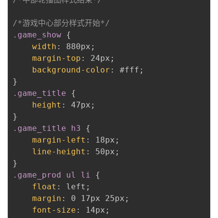
/*游戏中心部分样式开始*/
.game_show
{
width
:
 880px
;
margin-top
:
 24px
;
background-color
:
 #fff
;
}
.game_title
{
height
:
 47px
;
}
.game_title h3
{
margin-left
:
 18px
;
line-height
:
 50px
;
}
.game_prod ul li
{
float
:
 left
;
margin
:
 0 17px 25px
;
font-size
:
 14px
;