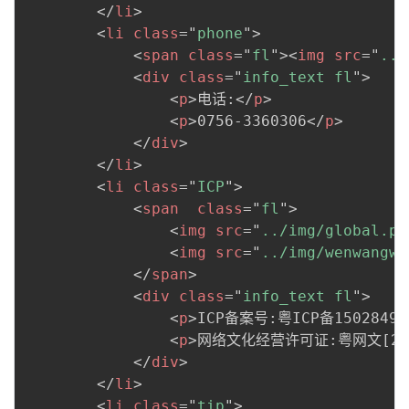
</
li
>
<
li
class
=
"
phone
"
>
<
span
class
=
"
fl
"
>
<
img
src
=
"
../
<
div
class
=
"
info_text fl
"
>
<
p
>
电话:
</
p
>
<
p
>
0756-3360306
</
p
>
</
div
>
</
li
>
<
li
class
=
"
ICP
"
>
<
span
class
=
"
fl
"
>
<
img
src
=
"
../img/global.pn
<
img
src
=
"
../img/wenwangwe
</
span
>
<
div
class
=
"
info_text fl
"
>
<
p
>
ICP备案号:粤ICP备15028491
<
p
>
网络文化经营许可证:粤网文[2015
</
div
>
</
li
>
<
li
class
=
"
tip
"
>