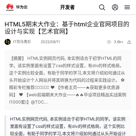
开发者
返
HTML5期末大作业：基于html企业官网项目的
回
设计与实现【艺术官网】
IT司马青衫
2022/08/11
3.6k+
举
报
【摘要】 HTML实例网页代码, 本实例适合于初学HTML的同
学。该实例里面有设置了css的样式设置，有div的样式格局，
个
这个实例比较全面，有助于同学的学习,本文将介绍如何通过从
头开始设计个人网站并将其转换为代码的过程来实践设计。 ⚽
我
人
精彩专栏推荐👇🏻👇🏻👇🏻 ❤ 【作者主页——🔥获取更多优质源
码】 ❤ 【web前端期末大作业——🔥🔥毕设项目精品实战案例
我
的
主
(1000套)】@TOC...
我
的
开
页
HTML实例网页代码, 本实例适合于初学HTML的同学。该实例
里面有设置了css的样式设置，有div的样式格局，这个实例比
我
的
开
发
较全面，有助于同学的学习,本文将介绍如何通过从头开始设计