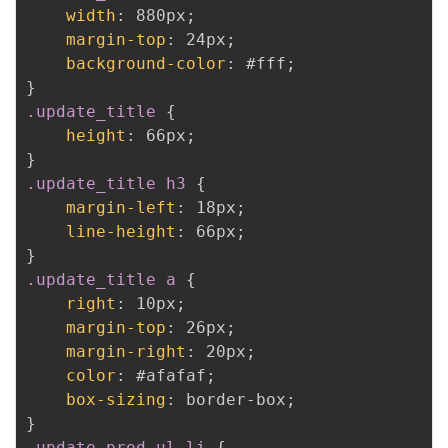
width
:
 880px
;
margin-top
:
 24px
;
background-color
:
 #fff
;
}
.update_title
{
height
:
 66px
;
}
.update_title h3
{
margin-left
:
 18px
;
line-height
:
 66px
;
}
.update_title a
{
right
:
 10px
;
margin-top
:
 26px
;
margin-right
:
 20px
;
color
:
 #afafaf
;
box-sizing
:
 border-box
;
}
.update_prod ul li
{