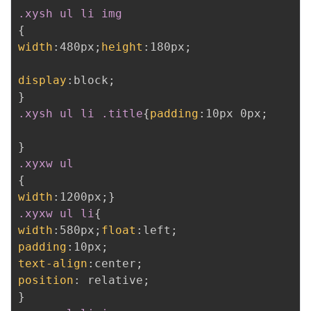
.xysh ul li img
{
width
:
480px
;
height
:
180px
;
display
:
block
;
}
.xysh ul li .title
{
padding
:
10px 0px
;
}
.xyxw ul
{
width
:
1200px
;
}
.xyxw ul li
{
width
:
580px
;
float
:
left
;
padding
:
10px
;
text-align
:
center
;
position
:
 relative
;
}