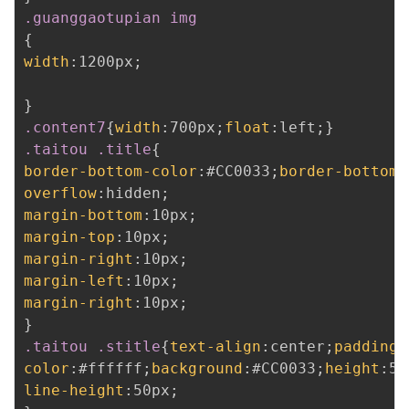
.guanggaotupian img
{
width
:
1200px
;
}
.content7
{
width
:
700px
;
float
:
left
;
}
.taitou .title
{
border-bottom-color
:
#CC0033
;
border-bottom-
overflow
:
hidden
;
margin-bottom
:
10px
;
margin-top
:
10px
;
margin-right
:
10px
;
margin-left
:
10px
;
margin-right
:
10px
;
}
.taitou .stitle
{
text-align
:
center
;
padding
:
color
:
#ffffff
;
background
:
#CC0033
;
height
:
50
line-height
:
50px
;