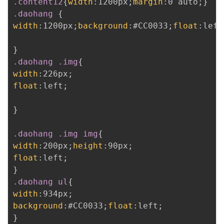
.content12
{
width
:
1200px
;
margin
:
0 auto
;
}
.daohang
{
width
:
1200px
;
background
:
#CC0033
;
float
:
left
}
.daohang .img
{
width
:
226px
;
float
:
left
;
}
.daohang .img img
{
width
:
200px
;
height
:
90px
;
float
:
left
;
}
.daohang ul
{
width
:
934px
;
background
:
#CC0033
;
float
:
left
;
}