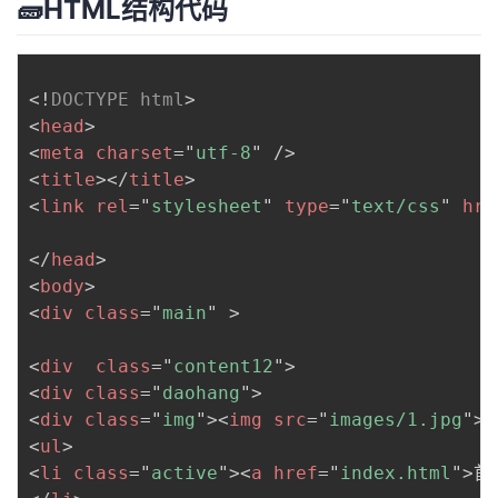
🧱HTML结构代码
<!
DOCTYPE
html
>
<
head
>
<
meta
charset
=
"
utf-8
"
/>
<
title
>
</
title
>
<
link
rel
=
"
stylesheet
"
type
=
"
text/css
"
hre
</
head
>
<
body
>
<
div
class
=
"
main
"
>
<
div
class
=
"
content12
"
>
<
div
class
=
"
daohang
"
>
<
div
class
=
"
img
"
>
<
img
src
=
"
images/1.jpg
"
>
<
<
ul
>
<
li
class
=
"
active
"
>
<
a
href
=
"
index.html
"
>
首