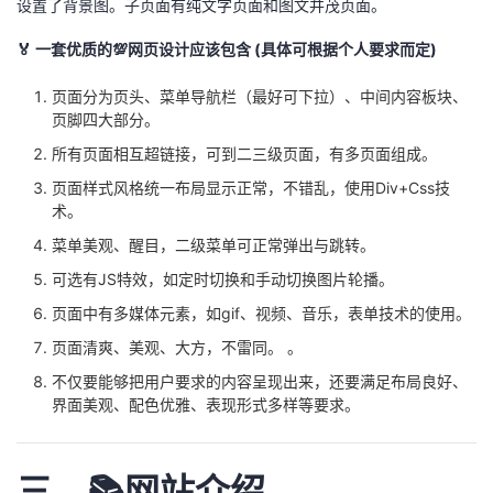
设置了背景图。子页面有纯文字页面和图文并茂页面。
持
建
证
实
的
🏅 一套优质的💯网页设计应该包含 (具体可根据个人要求而定)
议
验
收
页面分为页头、菜单导航栏（最好可下拉）、中间内容板块、
藏
页脚四大部分。
所有页面相互超链接，可到二三级页面，有多页面组成。
页面样式风格统一布局显示正常，不错乱，使用Div+Css技
术。
菜单美观、醒目，二级菜单可正常弹出与跳转。
可选有JS特效，如定时切换和手动切换图片轮播。
页面中有多媒体元素，如gif、视频、音乐，表单技术的使用。
页面清爽、美观、大方，不雷同。 。
不仅要能够把用户要求的内容呈现出来，还要满足布局良好、
界面美观、配色优雅、表现形式多样等要求。
三、📚网站介绍