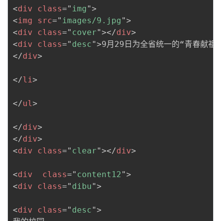
<
div
class
=
"
img
"
>
<
img
src
=
"
images/9.jpg
"
>
<
div
class
=
"
cover
"
>
</
div
>
<
div
class
=
"
desc
"
>
9月29日为全省统一的“青春献祖
</
div
>
</
li
>
</
ul
>
</
div
>
</
div
>
<
div
class
=
"
clear
"
>
</
div
>
<
div
class
=
"
content12
"
>
<
div
class
=
"
dibu
"
>
<
div
class
=
"
desc
"
>