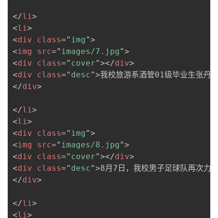
</
li
>
<
li
>
<
div
class
=
"
img
"
>
<
img
src
=
"
images/7.jpg
"
>
<
div
class
=
"
cover
"
>
</
div
>
<
div
class
=
"
desc
"
>
我校旅游系酒管01级毕业生张丹凤
</
div
>
</
li
>
<
li
>
<
div
class
=
"
img
"
>
<
img
src
=
"
images/8.jpg
"
>
<
div
class
=
"
cover
"
>
</
div
>
<
div
class
=
"
desc
"
>
8月7日，我校男子足球队再次力克
</
div
>
</
li
>
<
li
>