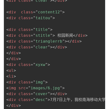
<
div
class
=
"
clear
"
>
</
div
>
<
div
class
=
"
content12
"
>
<
div
class
=
"
taitou
"
>
<
div
class
=
"
title
"
>
<
div
class
=
"
stitle
"
>
 校园新闻
</
div
>
<
div
class
=
"
trianglerrb
"
>
</
div
>
<
div
class
=
"
clear
"
>
</
div
>
</
div
>
</
div
>
<
div
class
=
"
xyxw
"
>
<
ul
>
<
li
>
<
div
class
=
"
img
"
>
<
img
src
=
"
images/6.jpg
"
>
<
div
class
=
"
cover
"
>
</
div
>
<
div
class
=
"
desc
"
>
7月7日上午，我校南海移动大学生
</
div
>