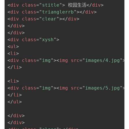
<
div
class
=
"
stitle
"
>
 校园生活
</
div
>
<
div
class
=
"
trianglerrb
"
>
</
div
>
<
div
class
=
"
clear
"
>
</
div
>
</
div
>
</
div
>
<
div
class
=
"
xysh
"
>
<
ul
>
<
li
>
<
div
class
=
"
img
"
>
<
img
src
=
"
images/4.jpg
"
>
<
</
li
>
<
li
>
<
div
class
=
"
img
"
>
<
img
src
=
"
images/5.jpg
"
>
<
</
li
>
</
ul
>
</
div
>
</
div
>