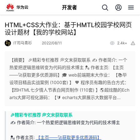
开发者
返
HTML+CSS大作业：基于HMTL校园学校网页
回
设计题材【我的学校网站】
IT司马青衫
2022/08/11
2.4k+
举
报
【摘要】 🎉精彩专栏推荐 💭文末获取联系 ✍️ 作者简介: 一个
热爱把逻辑思维转变为代码的技术博主 💂 作者主页: 【主页
个
——🚀获取更多优质源码】🎓 web前端期末大作业： 【📚毕
设项目精品实战案例 (1000套) 】 🧡 程序员有趣的告白方式：
我
人
【💌HTML七夕情人节表白网页制作 (110套) 】🌎超炫酷的Ech
arts大屏可视化源码：【🔰 echarts大屏展示大数据平台...
的
主
🎉精彩专栏推荐 💭文末获取联系
开
页
✍️ 作者简介: 一个热爱把逻辑思维转变为代码的技术博主
发
💂 作者主页:
【主页——🚀获取更多优质源码】