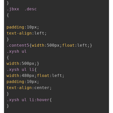
}
.jbxx  .desc
{
padding
:
10px
;
text-align
:
left
;
}
.content5
{
width
:
500px
;
float
:
left
;
}
.xysh ul
{
width
:
500px
;
}
.xysh ul li
{
width
:
480px
;
float
:
left
;
padding
:
10px
;
text-align
:
center
;
}
.xysh ul li:hover
{
}