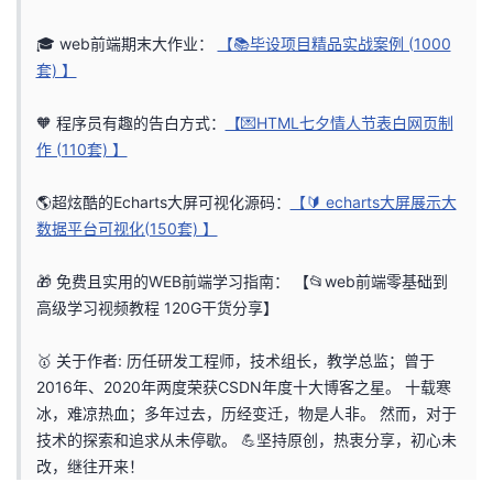
者
🎓 web前端期末大作业：
【📚毕设项目精品实战案例 (1000
套) 】
我
🧡 程序员有趣的告白方式：
【💌HTML七夕情人节表白网页制
的
我
作 (110套) 】
博
的
我
🌎超炫酷的Echarts大屏可视化源码：
【🔰 echarts大屏展示大
数据平台可视化(150套) 】
客
论
的
我
🎁 免费且实用的WEB前端学习指南：
【📂web前端零基础到
坛
圈
的
我
高级学习视频教程 120G干货分享】
子
直
的
我
🥇 关于作者: 历任研发工程师，技术组长，教学总监；曾于
2016年、2020年两度荣获CSDN年度十大博客之星。 十载寒
我
播
活
的
冰，难凉热血；多年过去，历经变迁，物是人非。 然而，对于
技术的探索和追求从未停歇。 💪坚持原创，热衷分享，初心未
我
动
关
的
改，继往开来！