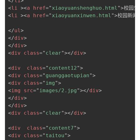
</
li
>
<
li
>
<
a
href
=
"
xiaoyuanshenghuo.html
"
>
校园生
<
li
>
<
a
href
=
"
xiaoyuanxinwen.html
"
>
校园新闻
</
ul
>
</
div
>
</
div
>
<
div
class
=
"
clear
"
>
</
div
>
<
div
class
=
"
content12
"
>
<
div
class
=
"
guanggaotupian
"
>
<
div
class
=
"
img
"
>
<
img
src
=
"
images/2.jpg
"
>
</
div
>
</
div
>
</
div
>
<
div
class
=
"
clear
"
>
</
div
>
<
div
class
=
"
content7
"
>
<
div
class
=
"
taitou
"
>