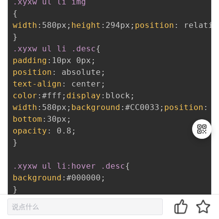
.xyxw ul li img
{
width
:
580px
;
height
:
294px
;
position
:
 relativ
}
.xyxw ul li .desc
{
padding
:
10px 0px
;
position
:
 absolute
;
text-align
:
 center
;
color
:
#fff
;
display
:
block
;
width
:
580px
;
background
:
#CC0033
;
position
:
 a
bottom
:
30px
;
opacity
:
 0.8
;
}
.xyxw ul li:hover .desc
{
退
background
:
#000000
;
出
登
}
录
.dibu .desc
{