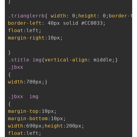
}
.trianglerrb
{
width
:
 0
;
height
:
 0
;
border-to
border-left
:
 40px solid #CC0033
;
float
:
left
;
margin-right
:
10px
;
}
.stitle img
{
vertical-align
:
 middle
;
}
.jbxx
{
width
:
700px
;
}
.jbxx  img
{
margin-top
:
10px
;
margin-bottom
:
10px
;
width
:
690px
;
height
:
200px
;
float
:
left
;