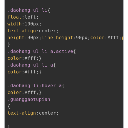
.daohang ul li
{
float
:
left
;
width
:
100px
;
text-align
:
center
;
height
:
90px
;
line-height
:
90px
;
color
:
#fff
;
po
}
.daohang ul li a.active
{
color
:
#fff
;
}
.daohang ul li a
{
color
:
#fff
;
}
.daohang li:hover a
{
color
:
#fff
;
}
.guanggaotupian
{
text-align
:
center
;
}