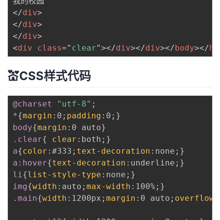
</
div
>
</
div
>
</
div
>
<
div
class
=
"
clear
"
>
</
div
>
</
div
>
</
body
>
</
ht
💒CSS样式代码
@charset
"utf-8"
;
*
{
margin
:
0
;
padding
:
0
;
}
body
{
margin
:
0 auto
}
.clear
{
clear
:
both
;
}
a
{
color
:
#333
;
text-decoration
:
none
;
}
a:hover
{
text-decoration
:
underline
;
}
li
{
list-style-type
:
none
;
}
img
{
width
:
auto
;
max-width
:
100%
;
}
.main
{
width
:
1200px
;
margin
:
0 auto
;
overflow
: