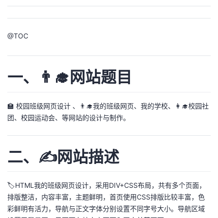
我
注
的
开
的
Programs
发
@
TOC
支
者
一、👨‍🎓网站题目
持
学
我
🏫 校园班级网页设计 、👨‍🎓我的班级网页、我的学校、👩‍🎓校园社
堂
团、校园运动会、等网站的设计与制作。
的
我
我
二、✍️网站描述
技
的
的
我
术
云
课
的
我
🏷️HTML我的班级网页设计，采用DIV+CSS布局，共有多个页面，
排版整洁，内容丰富，主题鲜明，首页使用CSS排版比较丰富，色
支
声
程
认
的
我
彩鲜明有活力，导航与正文字体分别设置不同字号大小。导航区域