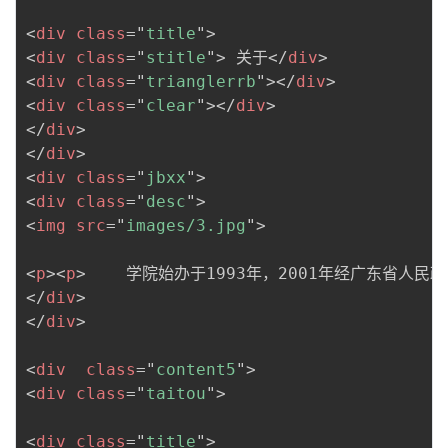
<
div
class
=
"
title
"
>
<
div
class
=
"
stitle
"
>
 关于
</
div
>
<
div
class
=
"
trianglerrb
"
>
</
div
>
<
div
class
=
"
clear
"
>
</
div
>
</
div
>
</
div
>
<
div
class
=
"
jbxx
"
>
<
div
class
=
"
desc
"
>
<
img
src
=
"
images/3.jpg
"
>
<
p
>
<
p
>
    学院始办于1993年，2001年经广东省
</
div
>
</
div
>
<
div
class
=
"
content5
"
>
<
div
class
=
"
taitou
"
>
<
div
class
=
"
title
"
>