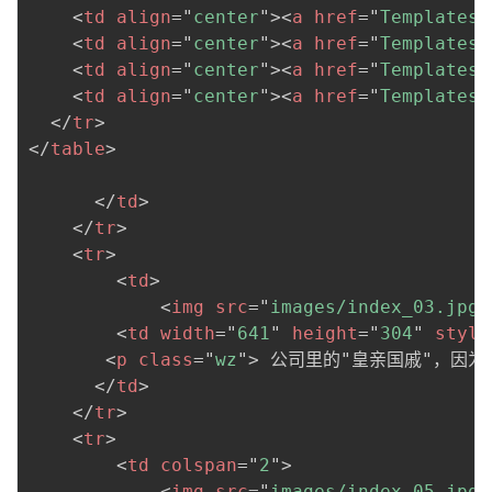
<
td
align
=
"
center
"
>
<
a
href
=
"
Templates/
<
td
align
=
"
center
"
>
<
a
href
=
"
Templates/
<
td
align
=
"
center
"
>
<
a
href
=
"
Templates/
<
td
align
=
"
center
"
>
<
a
href
=
"
Templates/
</
tr
>
</
table
>
</
td
>
</
tr
>
<
tr
>
<
td
>
<
img
src
=
"
images/index_03.jpg
"
<
td
width
=
"
641
"
height
=
"
304
"
style
<
p
class
=
"
wz
"
>
 公司里的"皇亲国戚"，因
</
td
>
</
tr
>
<
tr
>
<
td
colspan
=
"
2
"
>
<
img
src
=
"
images/index_05.jpg
"