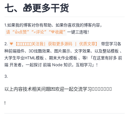
七、🎁更多干货
1.如果我的博客对你有帮助、如果你喜欢我的博客内容，
一键三连哦！
请 “👍点赞” “✍️评论” “💙收藏”
2.
带您学习各
💗【👇🏻👇🏻👇🏻关注我| 获取更多源码 | 优质文章】
种前端插件、3D炫酷效果、图片展示、文字效果、以及整站模板 、
大学生毕业HTML模板 、期末大作业模板 、等! 「在这里有好多 前
端 开发者，一起探讨 前端 Node 知识，互相学习」！
3.
以上内容技术相关问题💌欢迎一起交流学习👇🏻👇🏻👇🏻🔥
!