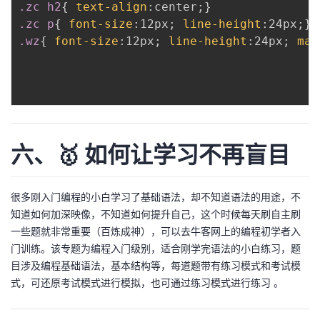
.zc h2
{
text-align
:
center
;
}
.zc p
{
font-size
:
12px
;
line-height
:
24px
;
}
.wz
{
font-size
:
12px
;
line-height
:
24px
;
mar
六、🥇 如何让学习不再盲目
很多刚入门编程的小白学习了基础语法，却不知道语法的用途，不
知道如何加深映像，不知道如何提升自己，这个时候每天刷自主刷
一些题就非常重要（百炼成神），可以去牛客网上的编程初学者入
门训练。该专题为编程入门级别，适合刚学完语法的小白练习，题
目涉及编程基础语法，基本结构等，每道题带有练习模式和考试模
式，可还原考试模式进行模拟，也可通过练习模式进行练习 。