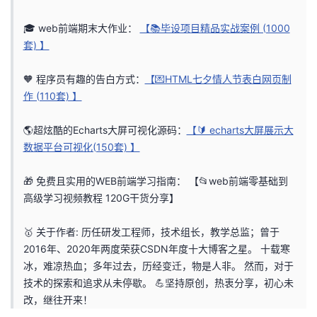
者
🎓 web前端期末大作业：
【📚毕设项目精品实战案例 (1000
套) 】
我
🧡 程序员有趣的告白方式：
【💌HTML七夕情人节表白网页制
的
我
作 (110套) 】
博
的
我
🌎超炫酷的Echarts大屏可视化源码：
【🔰 echarts大屏展示大
数据平台可视化(150套) 】
客
论
的
我
🎁 免费且实用的WEB前端学习指南：
【📂web前端零基础到
坛
圈
的
我
高级学习视频教程 120G干货分享】
子
直
的
我
🥇 关于作者: 历任研发工程师，技术组长，教学总监；曾于
2016年、2020年两度荣获CSDN年度十大博客之星。 十载寒
我
播
活
的
冰，难凉热血；多年过去，历经变迁，物是人非。 然而，对于
技术的探索和追求从未停歇。 💪坚持原创，热衷分享，初心未
我
动
关
的
改，继往开来！