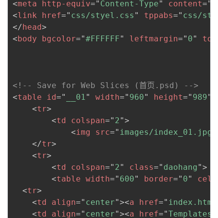
<
meta
http-equiv
=
"
Content-Type
"
content
=
"
t
<
link
href
=
"
css/styel.css
"
tppabs
=
"
css/sty
</
head
>
<
body
bgcolor
=
"
#FFFFFF
"
leftmargin
=
"
0
"
top
<!-- Save for Web Slices (首页.psd) -->
<
table
id
=
"
__01
"
width
=
"
960
"
height
=
"
989
"
<
tr
>
<
td
colspan
=
"
2
"
>
<
img
src
=
"
images/index_01.jpg
"
</
tr
>
<
tr
>
<
td
colspan
=
"
2
"
class
=
"
daohang
"
>
<
table
width
=
"
600
"
border
=
"
0
"
cell
<
tr
>
<
td
align
=
"
center
"
>
<
a
href
=
"
index.htm
"
<
td
align
=
"
center
"
>
<
a
href
=
"
Templates/