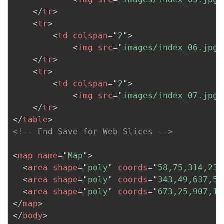
</
tr
>
<
tr
>
<
td
colspan
=
"
2
"
>
<
img
src
=
"
images/index_06.jpg
"
</
tr
>
<
tr
>
<
td
colspan
=
"
2
"
>
<
img
src
=
"
images/index_07.jpg
"
</
tr
>
</
table
>
<!-- End Save for Web Slices -->
<
map
name
=
"
Map
"
>
<
area
shape
=
"
poly
"
coords
=
"
58,75,314,23,
<
area
shape
=
"
poly
"
coords
=
"
343,49,637,53
<
area
shape
=
"
poly
"
coords
=
"
673,25,907,10
</
map
>
</
body
>