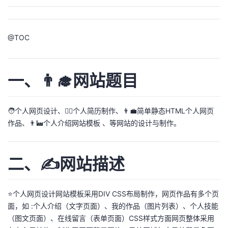
我
注
的
开
的
Programs
发
@
TOC
支
者
一、👨‍🎓网站题目
持
学
我
🧑个人网页设计、🙋‍♂️个人简历制作、👨‍💼简单静态HTML个人网页
堂
作品、👨‍🏭个人介绍网站模板 、等网站的设计与制作。
的
我
我
二、✍️网站描述
技
的
的
我
术
云
课
的
我
⭐个人网页设计网站模板采用DIV CSS布局制作，网页作品有多个页
面，如 :个人介绍（文字页面）、我的作品（图片列表）、个人技能
支
声
程
认
的
我
（图文页面）、在线留言（表单页面）CSS样式方面网页整体采用