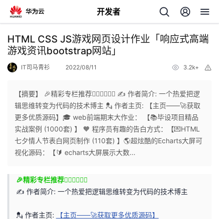
开发者
返
HTML CSS JS游戏网页设计作业「响应式高端
回
游戏资讯bootstrap网站」
IT司马青衫
2022/08/11
3.2k+
举
报
【摘要】 🎉精彩专栏推荐👇🏻👇🏻👇🏻 ✍️ 作者简介: 一个热爱把逻
辑思维转变为代码的技术博主 💂 作者主页: 【主页——🚀获取
个
更多优质源码】🎓 web前端期末大作业： 【📚毕设项目精品
实战案例 (1000套) 】 🧡 程序员有趣的告白方式：【💌HTML
我
人
七夕情人节表白网页制作 (110套) 】🌎超炫酷的Echarts大屏可
视化源码：【🔰 echarts大屏展示大数...
的
主
🎉精彩专栏推荐👇🏻👇🏻👇🏻
开
页
✍️ 作者简介: 一个热爱把逻辑思维转变为代码的技术博主
发
💂 作者主页:
【主页——🚀获取更多优质源码】