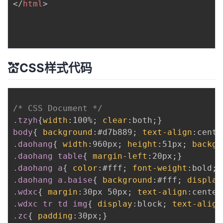
</
html
>
💒CSS样式代码
/* CSS Document */
.tzyh
{
width
:
100%
;
clear
:
both
;
}
body
{
background
:
#d7b889
;
text-align
:
cente
.daohang
{
width
:
960px
;
height
:
51px
;
backgr
.daohang table
{
margin-left
:
20px
;
}
.daohang a
{
color
:
#fff
;
font-weight
:
bold
;
.daohang a.baise
{
background
:
#fff
;
display
.wdxc
{
margin
:
30px 50px
;
text-align
:
center
.wdxc tr td img
{
display
:
block
;
text-align
.zc
{
padding
:
30px
;
}