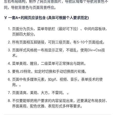
左右布局结构，制作了网页背景图片，导航区域每个导航背景色不
持
建
证
实
的
同，导航背景色与页面背景呼应。
议
验
收
🏅 一套A+的网页应该包含 (具体可根据个人要求而定)
藏
页面分为页头、菜单导航栏（最好可下拉）、中间内容板块、
页脚四大部分。
所有页面相互超链接，可到三级页面，有5-10个页面组成。
页面样式风格统一布局显示正常，不错乱，使用Div+Css技
术。
菜单美观、醒目，二级菜单可正常弹出与跳转。
要有JS特效，如定时切换和手动切换图片轮播。
页面中有多媒体元素，如gif、视频、音乐，表单技术的使
用。。
页面清爽、美观、大方，不雷同。 。
不仅要能够把用户要求的内容呈现出来，还要满足布局良好、
界面美观、配色优雅、表现形式多样等要求。