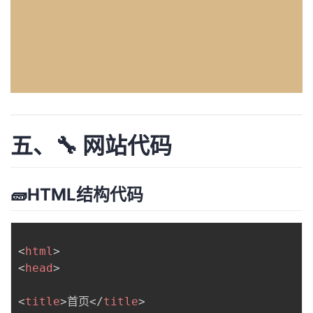
五、🔧 网站代码
🧱HTML结构代码
<
html
>
<
head
>
<
title
>
首页
</
title
>