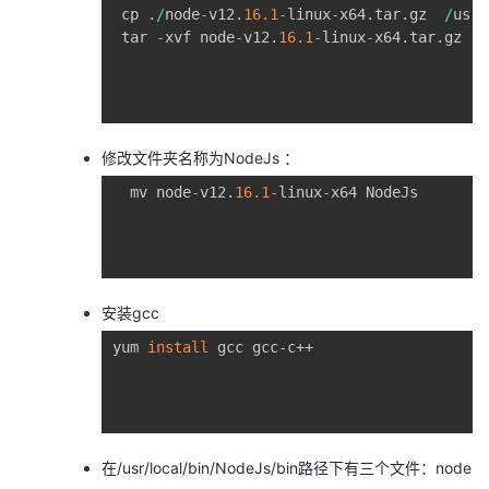
 cp 
.
/
node
-
v12
.
16.1
-
linux
-
x64
.
tar
.
gz  
/
usr
/
我
注
的
开
 tar 
-
xvf node
-
v12
.
16.1
-
linux
-
x64
.
tar
.
gz   
的
Programs
发
支
者
修改文件夹名称为NodeJs ：
持
学
  mv node
-
v12
.
16.1
-
linux
-
x64 NodeJs  

我
堂
的
我
我
安装gcc
技
的
的
我
yum 
install
 gcc gcc-c++    

术
云
课
的
我
支
声
程
认
的
我
在/usr/local/bin/NodeJs/bin路径下有三个文件：node