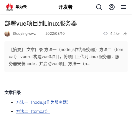
开发者
返
部署vue项目到Linux服务器
回
Studying-swz
2022/08/10
4.4k+
举
报
【摘要】 文章目录 方法一（node.js作为服务器）方法二（tom
cat） vue-cli构建vue3项目，将项目上传到Linux服务器，服
务器安装node，并启动vue项目 方法一（n...
个
我
人
文章目录
的
主
方法一（node.js作为服务器）
方法二（tomcat）
开
页
发