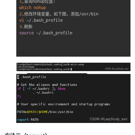
1
which
nohup
2
vi
3
source
 ~/.bash_profile
