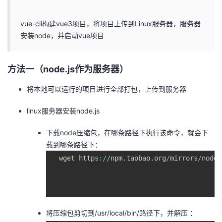
者
vue-cli构建vue3项目，将项目上传到Linux服务器，服务器
安装node，并启动vue项目
我
的
我
方法一（node.js作为服务器）
博
的
我
将本地可以运行的项目进行全部打包，上传到服务器
linux服务器安装node.js
客
论
的
我
下载node压缩包，在哪条路径下执行该命令，就会下
坛
圈
的
我
载到哪条路径下：
  wget https
:
/
/
npm
.
taobao
.
org
/
mirrors
/
node
/
子
直
的
我
我
播
活
的
我
动
关
的
将压缩包剪切到/usr/local/bin/路径下，并解压 ：