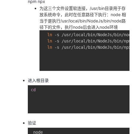
npm npx
持
建
证
实
的
为这三个文件设置软连接，/usr/bin目录用于存
放系统命令，此时在任意路径下执行：node 相
议
验
收
当于是执行/usr/local/bin/NodeJs/bin/node路
径下的文件，执行node后会进入node环境
藏
ln
 -s /usr/local/bin/NodeJs/bin/node
ln
 -s /usr/local/bin/NodeJs/bin/npm 
ln
 -s /usr/local/bin/NodeJs/bin/npx 
进入根目录
cd
验证
 node
