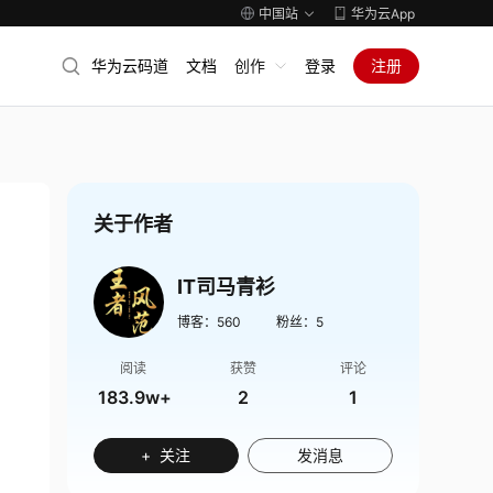
中国站
华为云App
华为云码道
文档
创作
登录
注册
关于作者
IT司马青衫
博客：
560
粉丝：
5
阅读
获赞
评论
183.9w+
2
1
+ 关注
发消息