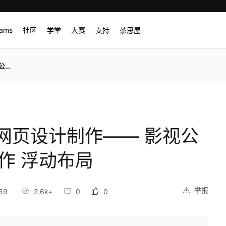
rams
社区
学堂
大赛
支持
茶思屋
布局
网页设计制作—— 影视公
制作 浮动布局
举报
59
2.6k+
0
0