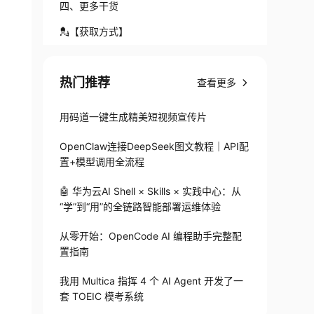
四、更多干货
💂【获取方式】
热门推荐
查看更多
用码道一键生成精美短视频宣传片
OpenClaw连接DeepSeek图文教程｜API配
置+模型调用全流程
🤖 华为云AI Shell × Skills × 实践中心：从
“学”到“用”的全链路智能部署运维体验
从零开始：OpenCode AI 编程助手完整配
置指南
我用 Multica 指挥 4 个 AI Agent 开发了一
套 TOEIC 模考系统