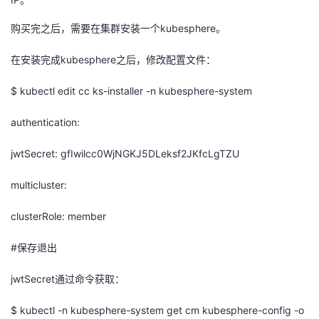
持
建
证
实
的
购买完之后，需要在集群安装一个kubesphere。
议
验
收
在安装完成kubesphere之后，修改配置文件：
藏
$ kubectl edit cc ks-installer -n kubesphere-system
authentication:
jwtSecret: gfIwilcc0WjNGKJ5DLeksf2JKfcLgTZU
multicluster:
clusterRole: member
#保存退出
jwtSecret通过命令获取：
$ kubectl -n kubesphere-system get cm kubesphere-config -o