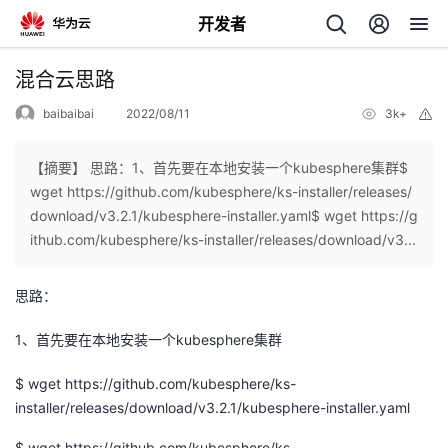
开发者
返
混合云思路
回
baibaibai
2022/08/11
3k+
举
报
【摘要】 思路：1、首先要在本地安装一个kubesphere集群$
wget https://github.com/kubesphere/ks-installer/releases/
download/v3.2.1/kubesphere-installer.yaml$ wget https://g
个
ithub.com/kubesphere/ks-installer/releases/download/v3...
我
人
思路：
的
主
1、首先要在本地安装一个kubesphere集群
$ wget https://github.com/kubesphere/ks-
开
页
installer/releases/download/v3.2.1/kubesphere-installer.yaml
发
$ wget https://github.com/kubesphere/ks-