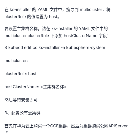
我
注
的
开
在 ks-installer 的 YAML 文件中，搜寻到 multicluster，将
clusterRole 的值设置为 host。
的
Programs
发
要设置主集群名称，请在 ks-installer 的 YAML 文件中的
支
multicluster.clusterRole 下添加 hostClusterName 字段：
者
$ kubectl edit cc ks-installer -n kubesphere-system
持
学
multicluster:
我
堂
clusterRole: host
的
我
我
hostClusterName: <主集群名称>
技
的
的
我
然后等待安装即可
术
云
课
的
我
3、配置公有云集群
支
声
程
认
的
我
首先在华为云上购买一个CCE集群，然后为集群购买公网APIServer
IP。