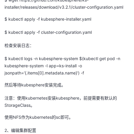
installer/releases/download/v3.2.1/cluster-configuration.yaml
者
$ kubectl apply -f kubesphere-installer.yaml
我
$ kubectl apply -f cluster-configuration.yaml
的
我
检查安装日志：
博
的
我
$ kubectl logs -n kubesphere-system $(kubectl get pod -n
kubesphere-system -l app=ks-install -o
客
论
的
我
jsonpath='{.items[0].metadata.name}') -f
坛
圈
的
我
然后等待kubesphere安装完成。
子
直
的
我
注意：使用kubernetes安装kubesphere，前提需要有默认的
StorageClass。
我
播
活
的
使用NFS作为kubernetes的sc即可。
我
动
关
的
2、编辑集群配置