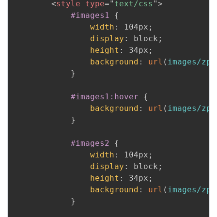
<
style
type
=
"
text/css
"
>
#images1
{
width
:
 104px
;
display
:
 block
;
height
:
 34px
;
background
:
url
(
images/zp_
}
#images1:hover
{
background
:
url
(
images/zp_
}
#images2
{
width
:
 104px
;
display
:
 block
;
height
:
 34px
;
background
:
url
(
images/zp_
}