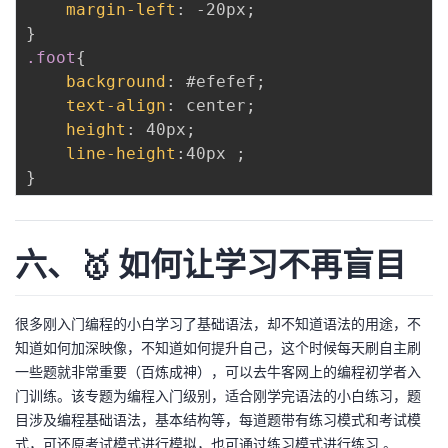
margin-left
:
 -20px
;
}
.foot
{
background
:
 #efefef
;
text-align
:
 center
;
height
:
 40px
;
line-height
:
40px 
;
}
六、🥇 如何让学习不再盲目
很多刚入门编程的小白学习了基础语法，却不知道语法的用途，不
知道如何加深映像，不知道如何提升自己，这个时候每天刷自主刷
一些题就非常重要（百炼成神），可以去牛客网上的编程初学者入
门训练。该专题为编程入门级别，适合刚学完语法的小白练习，题
目涉及编程基础语法，基本结构等，每道题带有练习模式和考试模
式，可还原考试模式进行模拟，也可通过练习模式进行练习 。