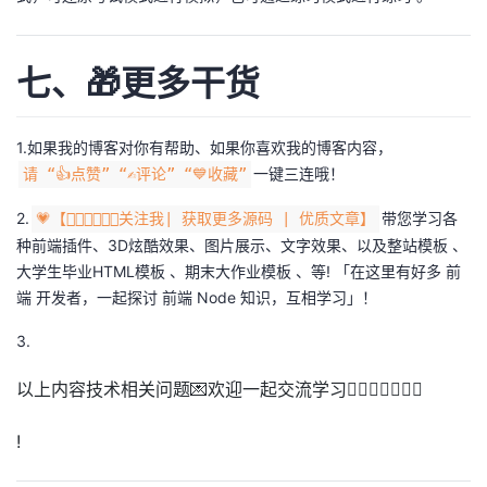
七、🎁更多干货
1.如果我的博客对你有帮助、如果你喜欢我的博客内容，
一键三连哦！
请 “👍点赞” “✍️评论” “💙收藏”
2.
带您学习各
💗【👇🏻👇🏻👇🏻关注我| 获取更多源码 | 优质文章】
种前端插件、3D炫酷效果、图片展示、文字效果、以及整站模板 、
大学生毕业HTML模板 、期末大作业模板 、等! 「在这里有好多 前
端 开发者，一起探讨 前端 Node 知识，互相学习」！
3.
以上内容技术相关问题💌欢迎一起交流学习👇🏻👇🏻👇🏻🔥
!