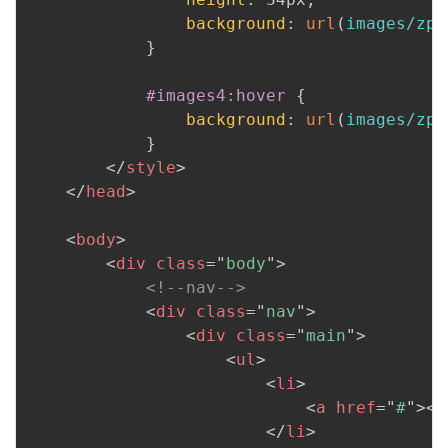
background
:
url
(
images/zp_
}
#images4:hover
{
background
:
url
(
images/zp_
}
</
style
>
</
head
>
<
body
>
<
div
class
=
"
body
"
>
<!--nav-->
<
div
class
=
"
nav
"
>
<
div
class
=
"
main
"
>
<
ul
>
<
li
>
<
a
href
=
"
#
"
>
<
i
</
li
>