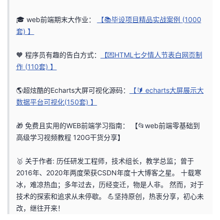
的
Programs
发
者
🎓 web前端期末大作业：
【📚毕设项目精品实战案例 (1000
套) 】
支
者
我
🧡 程序员有趣的告白方式：
【💌HTML七夕情人节表白网页制
持
学
的
我
作 (110套) 】
我
堂
博
的
我
🌎超炫酷的Echarts大屏可视化源码：
【🔰 echarts大屏展示大
数据平台可视化(150套) 】
的
我
客
论
的
我
我
🎁 免费且实用的WEB前端学习指南：
【📂web前端零基础到
技
的
坛
圈
的
我
的
我
高级学习视频教程 120G干货分享】
术
云
子
直
的
我
课
的
我
🥇 关于作者: 历任研发工程师，技术组长，教学总监；曾于
2016年、2020年两度荣获CSDN年度十大博客之星。 十载寒
支
声
播
活
的
程
认
的
我
冰，难凉热血；多年过去，历经变迁，物是人非。 然而，对于
技术的探索和追求从未停歇。 💪坚持原创，热衷分享，初心未
持
建
动
关
证
实
的
改，继往开来！