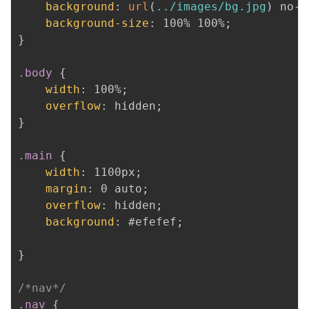
background
:
url
(
../images/bg.jpg
)
 no-r
background-size
:
 100% 100%
;
}
.body
{
width
:
 100%
;
overflow
:
 hidden
;
}
.main
{
width
:
 1100px
;
margin
:
 0 auto
;
overflow
:
 hidden
;
background
:
 #efefef
;
}
/*nav*/
.nav
{