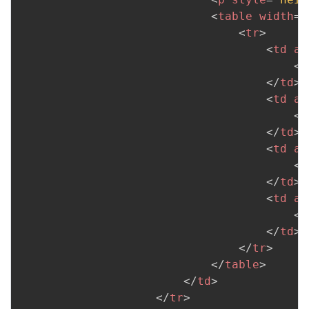
<
table
width
=
"
<
tr
>
<
td
al
<
a
</
td
>
<
td
al
<
a
</
td
>
<
td
al
<
a
</
td
>
<
td
al
<
a
</
td
>
</
tr
>
</
table
>
</
td
>
</
tr
>