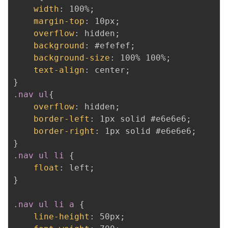
width
:
 100%
;
margin-top
:
 10px
;
overflow
:
 hidden
;
background
:
 #efefef
;
background-size
:
 100% 100%
;
text-align
:
 center
;
}
.nav ul
{
overflow
:
 hidden
;
border-left
:
 1px solid #e6e6e6
;
border-right
:
 1px solid #e6e6e6
;
}
.nav ul li
{
float
:
 left
;
}
.nav ul li a
{
line-height
:
 50px
;