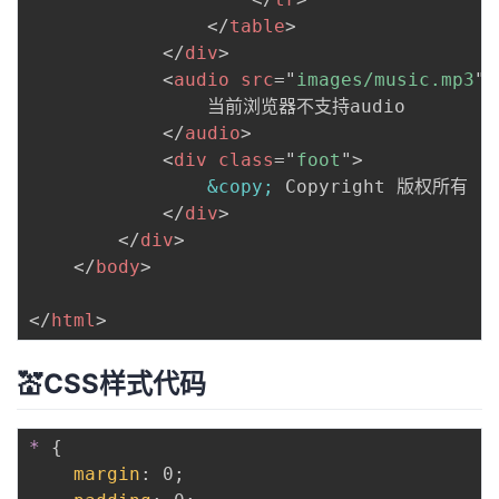
</
table
>
</
div
>
<
audio
src
=
"
images/music.mp3
"
				当前浏览器不支持audio

</
audio
>
<
div
class
=
"
foot
"
>
&copy;
 Copyright 版权所有 

</
div
>
</
div
>
</
body
>
</
html
>
💒CSS样式代码
*
{
margin
:
 0
;