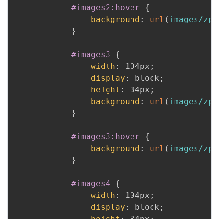
#images2:hover
{
background
:
url
(
images/zp_
}
#images3
{
width
:
 104px
;
display
:
 block
;
height
:
 34px
;
background
:
url
(
images/zp_
}
#images3:hover
{
background
:
url
(
images/zp_
}
#images4
{
width
:
 104px
;
display
:
 block
;
height
:
 34px
;