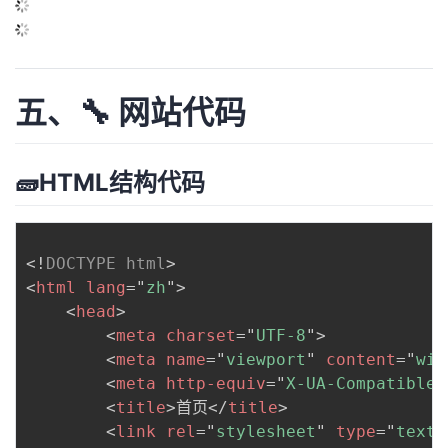
五、🔧 网站代码
🧱HTML结构代码
<!
DOCTYPE
html
>
<
html
lang
=
"
zh
"
>
<
head
>
<
meta
charset
=
"
UTF-8
"
>
<
meta
name
=
"
viewport
"
content
=
"
wid
<
meta
http-equiv
=
"
X-UA-Compatible
"
<
title
>
首页
</
title
>
<
link
rel
=
"
stylesheet
"
type
=
"
text/