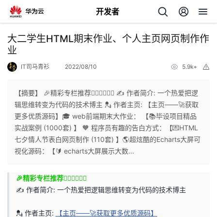
开发者
返
大二学生HTML期末作业、个人主页网页制作作
回
业
IT司马青衫
2022/08/10
5.9k+
举
报
【摘要】 🎉精彩专栏推荐👇🏻👇🏻👇🏻 ✍️ 作者简介: 一个热爱把逻
辑思维转变为代码的技术博主 💂 作者主页: 【主页——🚀获取
个
更多优质源码】🎓 web前端期末大作业： 【📚毕设项目精品
实战案例 (1000套) 】 🧡 程序员有趣的告白方式：【💌HTML
我
人
七夕情人节表白网页制作 (110套) 】🌎超炫酷的Echarts大屏可
视化源码：【🔰 echarts大屏展示大数...
我
的
主
🎉精彩专栏推荐👇🏻👇🏻👇🏻
我
的
开
页
✍️ 作者简介: 一个热爱把逻辑思维转变为代码的技术博主
我
的
开
发
💂 作者主页:
【主页——🚀获取更多优质源码】