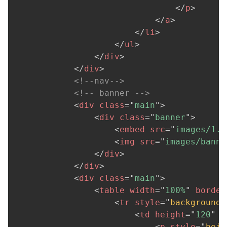
</
p
>
</
a
>
</
li
>
</
ul
>
</
div
>
</
div
>
<!--nav-->
<!-- banner -->
<
div
class
=
"
main
"
>
<
div
class
=
"
banner
"
>
<
embed
src
=
"
images/1.s
<
img
src
=
"
images/banne
</
div
>
</
div
>
<
div
class
=
"
main
"
>
<
table
width
=
"
100%
"
border
<
tr
style
=
"
background
:
<
td
height
=
"
120
"
a
<
p
style
=
"
heig