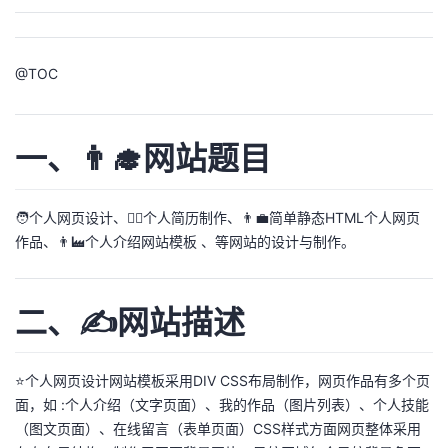
议
注
验
收
藏
@
TOC
一、👨‍🎓网站题目
🧑个人网页设计、🙋‍♂️个人简历制作、👨‍💼简单静态HTML个人网页
作品、👨‍🏭个人介绍网站模板 、等网站的设计与制作。
二、✍️网站描述
⭐个人网页设计网站模板采用DIV CSS布局制作，网页作品有多个页
面，如 :个人介绍（文字页面）、我的作品（图片列表）、个人技能
（图文页面）、在线留言（表单页面）CSS样式方面网页整体采用