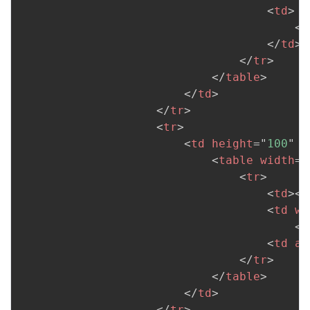
<
td
>
<
h
</
td
>
</
tr
>
</
table
>
</
td
>
</
tr
>
<
tr
>
<
td
height
=
"
100
"
a
<
table
width
=
"
<
tr
>
<
td
>
<
i
<
td
wi
<
b
<
td
al
</
tr
>
</
table
>
</
td
>
</
tr
>