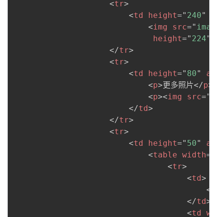
<
tr
>
<
td
height
=
"
240
"
a
<
img
src
=
"
imag
height
=
"
224
"
</
tr
>
<
tr
>
<
td
height
=
"
80
"
al
<
p
>
更多照片
</
p
>
<
p
>
<
img
src
=
"
i
</
td
>
</
tr
>
<
tr
>
<
td
height
=
"
50
"
al
<
table
width
=
"
<
tr
>
<
td
>
<
h
</
td
>
<
td
wi