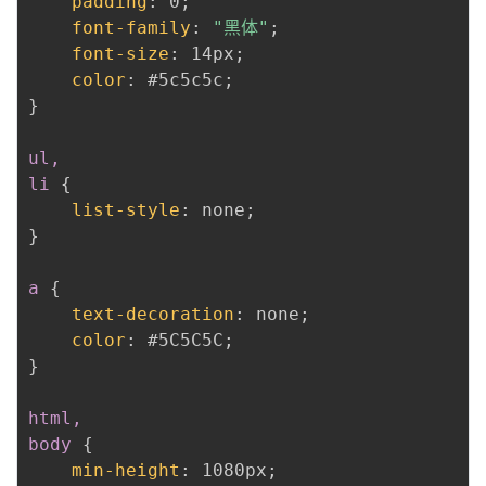
padding
:
 0
;
font-family
:
"黑体"
;
font-size
:
 14px
;
color
:
 #5c5c5c
;
}
ul,

li
{
list-style
:
 none
;
}
a
{
text-decoration
:
 none
;
color
:
 #5C5C5C
;
}
html,

body
{
min-height
:
 1080px
;