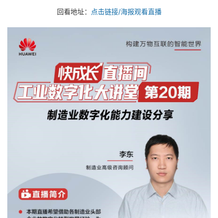
回看地址：
点击链接/海报观看直播
者
我
的
我
博
的
我
客
论
的
我
坛
圈
的
我
子
直
的
我
我
播
活
的
我
动
关
的