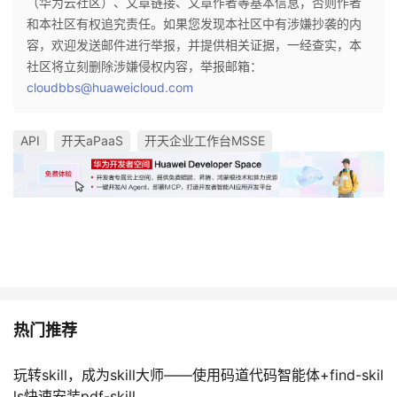
（华为云社区）、文章链接、文章作者等基本信息，否则作者
持
建
证
实
的
和本社区有权追究责任。如果您发现本社区中有涉嫌抄袭的内
容，欢迎发送邮件进行举报，并提供相关证据，一经查实，本
议
验
收
社区将立刻删除涉嫌侵权内容，举报邮箱：
cloudbbs@huaweicloud.com
藏
API
开天aPaaS
开天企业工作台MSSE
热门推荐
玩转skill，成为skill大师——使用码道代码智能体+find-skil
ls快速安装pdf-skill