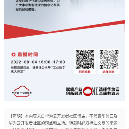
我
注
的
开
的
Programs
发
支
者
持
学
我
堂
的
我
我
技
的
的
我
术
云
课
的
我
【声明】本内容来自华为云开发者社区博主，不代表华为云及
支
声
程
认
的
我
华为云开发者社区的观点和立场。转载时必须标注文章的来源