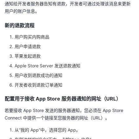
通知给开发者服务器告知有退款，开发者可通过处理该消息来更新
者
用户的账户信息。
新的退款流程
我
用户购买内购商品
的
我
用户申请退款
博
的
我
苹果发起退款
Apple Store Server 发送退款通知
客
论
的
我
用户收到退款成功的通知
开发者收到退款订单通知
坛
圈
的
我
配置用于接收 App Store 服务器通知的网址（URL）
子
直
的
我
若要接收 App Store 发送的服务器通知，您必须在 App Store
我
播
活
的
Connect 中提供一个链接至您服务器的网址（URL）。
从“我的 App”中，选择您的 App。
我
动
关
的