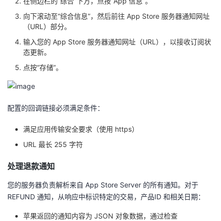
在侧边栏的“综合”下方，点按“App 信息”。
我
注
的
开
向下滚动至“综合信息”，然后前往 App Store 服务器通知网址
（URL）部分。
的
Programs
发
输入您的 App Store 服务器通知网址（URL），以接收订阅状
态更新。
支
者
点按“存储”。
持
学
我
堂
配置的回调链接必须满足条件：
满足应用传输安全要求（使用 https）
的
我
我
URL 最长 255 字符
技
的
的
我
处理退款通知
术
云
课
的
我
您的服务器负责解析来自 App Store Server 的所有通知。对于
REFUND 通知，从响应中标识特定的交易，产品ID 和相关日期：
支
声
程
认
的
我
苹果返回的通知内容为 JSON 对象数据，通过检查