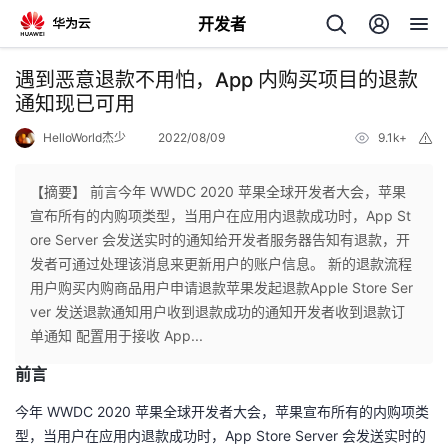
开发者
返
遇到恶意退款不用怕，App 内购买项目的退款
回
通知现已可用
HelloWorld杰少
2022/08/09
9.1k+
举
报
【摘要】 前言今年 WWDC 2020 苹果全球开发者大会，苹果
宣布所有的内购项类型，当用户在应用内退款成功时，App St
个
ore Server 会发送实时的通知给开发者服务器告知有退款，开
发者可通过处理该消息来更新用户的账户信息。 新的退款流程
我
人
用户购买内购商品用户申请退款苹果发起退款Apple Store Ser
ver 发送退款通知用户收到退款成功的通知开发者收到退款订
的
主
单通知 配置用于接收 App...
前言
开
页
今年 WWDC 2020 苹果全球开发者大会，苹果宣布所有的内购项类
发
型，当用户在应用内退款成功时，App Store Server 会发送实时的