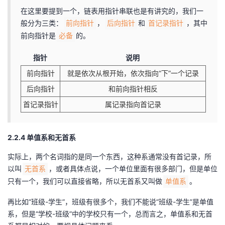
在这里要提到一个，链表用指针串联也是有讲究的，我们一
般分为三类：
，
和
，其中
前向指针
后向指针
首记录指针
前向指针是
的。
必备
指针
说明
前向指针
就是依次从根开始，依次指向“下”一个记录
后向指针
和前向指针相反
首记录指针
属记录指向首记录
2.2.4 单值系和无首系
实际上，两个名词指的是同一个东西，这种系通常没有首记录，所
以叫
，或者具体点说，一个单位里面有很多部门，但是单位
无首系
只有一个，我们可以直接省略，所以无首系又叫做
。
单值系
再比如“班级-学生”，班级有很多个，我们不能说“班级-学生”是单值
系，但是“学校-班级”中的学校只有一个，总而言之，单值系和无首