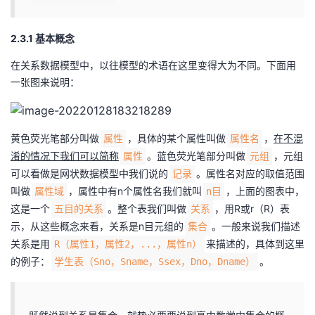
2.3.1 基本概念
在关系数据模型中，以往模型的术语在这里变得大为不同。下面用
一张图来说明：
黄色荧光笔部分叫做
，具体的某个属性叫做
，
在不混
属性
属性名
淆的情况下我们可以简称
。蓝色荧光笔部分叫做
，元组
属性
元组
可以看做是网状数据模型中我们说的
。属性名对应的取值范围
记录
叫做
，属性中有n个属性名我们就叫
，上面的图表中，
属性域
n目
这是一个
。整个表我们叫做
，用R或r（R）表
五目的关系
关系
示，从这些概念来看，关系是n目元组的
。一般来说我们描述
集合
关系是用
来描述的，具体到这里
R（属性1，属性2，...，属性n）
的例子：
。
学生表（Sno，Sname，Ssex，Dno，Dname）