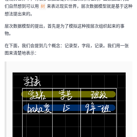
持
建
证
实
的
们自然想到可以用
来表达现实世界，层次数据模型就是基于这种
树
想法提出来的。
议
验
收
层次数据模型的提出，首先是为了模拟这种按层次组织起来的事
藏
物。
在下面，我们会提到几个概念：记录型，字段，记录。我们用一张
图来清楚地表示：