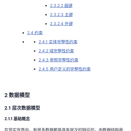
2.3.2.2 超键
我
注
的
开
2.3.2.3 主键
的
Programs
发
2.3.2.4 外键
2.4 约束
支
者
2.4.1 实体完整性约束
持
学
2.4.2 域完整性约束
2.4.3 参照完整性约束
我
堂
2.4.5 用户定义的完整性约束
的
我
我
技
的
的
我
2 数据模型
术
云
课
的
我
2.1 层次数据模型
2.1.1 基础概念
支
声
程
认
的
我
在现实世界中，有很多数据都是具有层次的特征的，由数据结构我