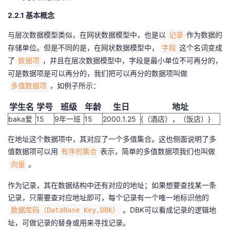
2.2.1 基本概念
与层次数据模型类似，在网状数据模型中，也是以
作为数据的
记录
存储单位。但是不同的是，在网状数据模型中，
这个名词变成
字段
了
，并且在层次数据模型中，字段是最小单位不可再分的，
数据项
可是数据项是可以再分的，我们把可以再分的数据项叫做
，如例子所示：
多值数据项
学生名
学号
班级
年龄
生日
地址
baka爱
15
9年一班
15
2000.1.25
{（酒店），（饭店）}
在地址这个数据项中，其对应了一个多值集合。这也侧面说明了多
值数据项可以用
表示，简单的多值数据项我们也叫做
有序的集合
。
向量
作为记录，其在数据结构中还有对应的地址；如果想要查找某一条
记录，只需要查对应地址即可，每个记录有一个唯一地标识他的
。DBK可以看成记录的逻辑地
数据库码（DataBase Key,DBK）
址，可做记录的替身或用来寻找记录。