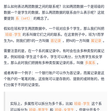
那么如何表达两团数据之间的联系呢？比如两团数据一个是班级的
数据一个是学生的数据，那么两团数据的联系由什么表示呢？这就
要提到
的概念了。
系（set）
假如在班和学生两团数据中，一个班对应多个学生，那么我们叫把
的系叫做它们之间的联系。在这里例子中，班为1而学
班级-学生
生为n，则我们把1的一方叫做
，把N的一方叫做
。
首记录
属记录
需要注意的是，在一个系的属记录中，有时会包含多种类型的属记
录，例如班级-学生这个系中，学生可以再分，分为男学生和女学
生，那么此时我们把拥有多种类型属记录的系，叫做
。
多属系
或者再举一个例子：一个银行账户可以作为首记录，而属记录是这
个账户的一笔笔的账，这些账可以是存款的、提款的或转账的，他
们分属于不同的记录型。
实际上，多属性可以拆分为多个系，比如
这个系
班级-学生
可以拆分为
和
，但是分开多个
班级-男学生
班级-女学生