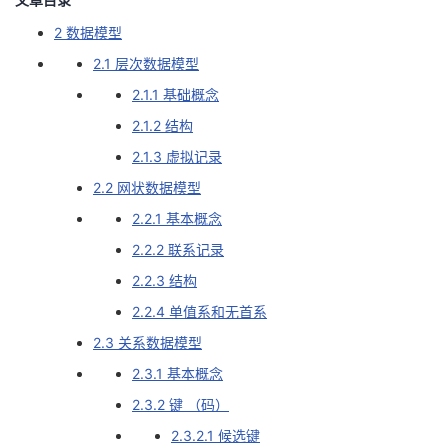
2 数据模型
者
2.1 层次数据模型
我
2.1.1 基础概念
2.1.2 结构
的
我
2.1.3 虚拟记录
博
的
我
2.2 网状数据模型
2.2.1 基本概念
客
论
的
我
2.2.2 联系记录
坛
圈
的
我
2.2.3 结构
2.2.4 单值系和无首系
子
直
的
我
2.3 关系数据模型
我
播
活
的
2.3.1 基本概念
2.3.2 键 （码）
我
动
关
的
2.3.2.1 候选键