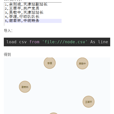
导入：
load csv 
from
'file:///node.csv'
 As line 
c
得到