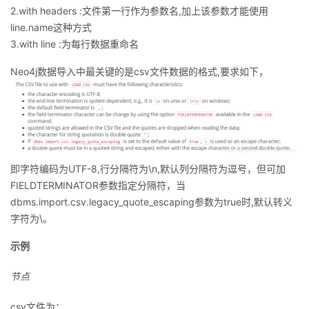
持
建
证
实
的
2.with headers :文件第一行作为参数名,加上该参数才能使用
line.name这种方式
议
验
收
3.with line :为每行数据重命名
Neo4j数据导入中最关键的是csv文件数据的格式,要求如下，
藏
即字符编码为UTF-8,行分隔符为\n,默认列分隔符为逗号，但可加
FIELDTERMINATOR参数指定分隔符，当
dbms.import.csv.legacy_quote_escaping参数为true时,默认转义
字符为\。
示例
节点
csv文件为：