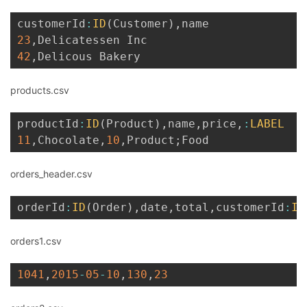
customerId
:
ID
(
Customer
)
,
23
,
42
,
products.csv
productId
:
ID
(
Product
)
,
name
,
price
,
:
LABEL
11
,
Chocolate
,
10
,
Product
;
orders_header.csv
orderId
:
ID
(
Order
)
,
date
,
total
,
customerId
:
IG
orders1.csv
1041
,
2015
-
05
-
10
,
130
,
23