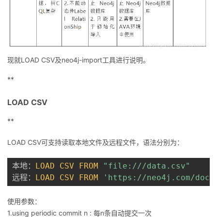
我
注
的
开
的
Programs
发
支
者
现就LOAD CSV及neo4j-import工具进行说明。
**
持
学
LOAD CSV
我
堂
**
的
我
我
LOAD CSV可支持读取本地文件及远程文件，语法分别为：
技
的
的
我
本地：
LOAD
CSV
FROM
"file:///data.csv"
术
云
课
的
我
远程：
LOAD
CSV
FROM
'https://neo4j.com/docs
支
声
程
认
的
我
使用参数：
1.using periodic commit n : 每n条自动提交一次