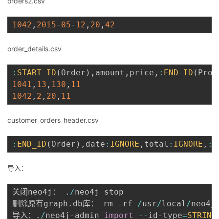
orders2.csv
1042
,
2015
-
05
-
12
,
20
,
42
order_details.csv
:
START_ID
(
Order
)
,
amount
,
price
,
:
END_ID
(
Prod
1041
,
13
,
130
,
11
1042
,
2
,
20
,
11
customer_orders_header.csv
:
END_ID
(
Order
)
,
date
:
IGNORE
,
total
:
IGNORE
,
:
S
导入：
关闭neo4j： 
.
/
neo4j stop

删除原有graph
.
db库： rm 
-
rf 
/
usr
/
local
/
neo4j
导入：
.
/
neo4j
-
admin 
import
--
id
-
type
=
STRING