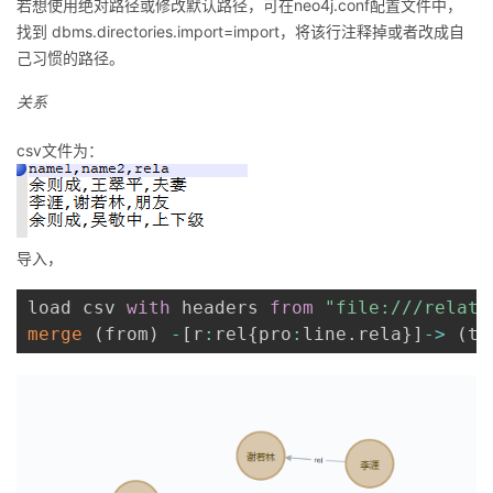
若想使用绝对路径或修改默认路径，可在neo4j.conf配置文件中，
找到 dbms.directories.import=import，将该行注释掉或者改成自
己习惯的路径。
关系
csv文件为：
导入，
load csv 
with
 headers 
from
"file:///relati
merge
(
from
)
-
[
r
:
rel
{
pro
:
line
.
rela
}
]
-
>
(
to