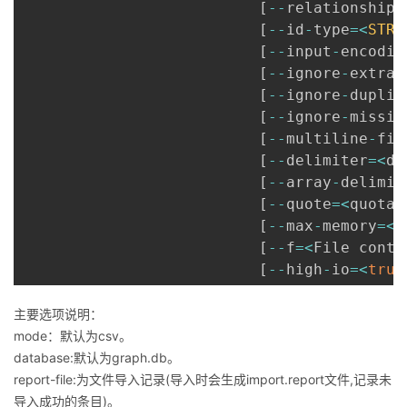
[
--
relationships
[
--
id
-
type
=
<
STRI
[
--
input
-
encodin
[
--
ignore
-
extra
-
[
--
ignore
-
duplic
[
--
ignore
-
missin
[
--
multiline
-
fie
[
--
delimiter
=
<
de
[
--
array
-
delimit
[
--
quote
=
<
quotat
[
--
max
-
memory
=
<
m
[
--
f
=
<
File conta
[
--
high
-
io
=
<
true
主要选项说明：
mode：默认为csv。
database:默认为graph.db。
report-file:为文件导入记录(导入时会生成import.report文件,记录未
导入成功的条目)。