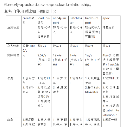
6.neo4j-apocload.csv +apoc.load.relationship。
者
其各自使用对比如下图(网上)：
我
的
我
博
的
我
客
论
的
我
坛
圈
的
我
子
直
的
我
我
播
活
的
我
动
关
的