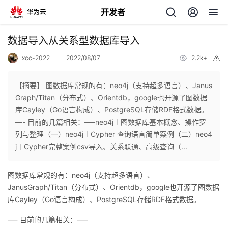
开发者
返
数据导入从关系型数据库导入
回
xcc-2022
2022/08/07
2.2k+
举
报
【摘要】 图数据库常规的有：neo4j（支持超多语言）、Janus
Graph/Titan（分布式）、Orientdb，google也开源了图数据
库Cayley（Go语言构成）、PostgreSQL存储RDF格式数据。
个
—- 目前的几篇相关：—–neo4j︱图数据库基本概念、操作罗
列与整理（一）neo4j︱Cypher 查询语言简单案例（二）neo4
我
人
j︱Cypher完整案例csv导入、关系联通、高级查询（...
的
主
图数据库常规的有：neo4j（支持超多语言）、
JanusGraph/Titan（分布式）、Orientdb，google也开源了图数据
开
页
库Cayley（Go语言构成）、PostgreSQL存储RDF格式数据。
—- 目前的几篇相关：—–
发