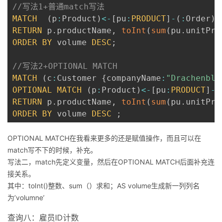
//写法1+普通match写法
MATCH
(
p
:
Product
)
<
-
[
pu
:
PRODUCT
]
-
(
:
Order
)
<
RETURN
 p
.
productName
,
toInt
(
sum
(
pu
.
unitPri
ORDER
BY
 volume 
DESC
;
//写法2+OPTIONAL MATCH
MATCH
(
c
:
Customer 
{
companyName
:
"Drachenblu
OPTIONAL
MATCH
(
p
:
Product
)
<
-
[
pu
:
PRODUCT
]
-
(
RETURN
 p
.
productName
,
toInt
(
sum
(
pu
.
unitPri
ORDER
BY
 volume 
DESC
;
OPTIONAL MATCH在我看来更多的还是赋值操作，而且可以在
match写不下的时候，补充。
写法二，match先定义变量，然后在OPTIONAL MATCH后面补充连
接关系。
其中：toInt()整数、sum（）求和；AS volume生成新一列列名
为’volumne’
查询八：雇员ID计数