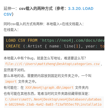
延伸一：
csv载入的两种方式（参考：
3.3.20. LOAD
CSV
）
同时csv载入的方式有两种：本地载入+在线文档载入：
在线载入：
LOAD
CSV
FROM
'https://neo4j.com/docs/deve
CREATE
(
:
Artist 
{
 name
:
 line
[
1
]
,
 year
:
toI
本地载入中有个Bug，就是怎么写地址，难道要这么写？
,
file:///C:\Users\mattzheng\Desktop\categories.csv
显然是不对的。
那么本地的话，需要把内容放到固定的文件夹之中，一个叫
文件夹之中。
import
有可能在：在
文件夹内
XXX\Neo4j\graph.db\import
也有可能在其他东西，笔者当时的文件夹路径藏得很深是：
C:\Users\matt\.Neo4jDesktop\neo4jDatabases\databas
e-b82284eb-23ab-4a42-8a83-f13af055ecf0\installatio