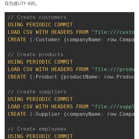
存为成UTF-8的。
// Create customers
USING
PERIODIC
COMMIT
LOAD
CSV
WITH
HEADERS
FROM
"file:///custom
CREATE
(
:
Customer 
{
companyName
:
 row
.
Compan
// Create products
USING
PERIODIC
COMMIT
LOAD
CSV
WITH
HEADERS
FROM
"file:///produc
CREATE
(
:
Product 
{
productName
:
 row
.
Product
// Create suppliers
USING
PERIODIC
COMMIT
LOAD
CSV
WITH
HEADERS
FROM
"file:///suppli
CREATE
(
:
Supplier 
{
companyName
:
 row
.
Compan
// Create employees
USING
PERIODIC
COMMIT