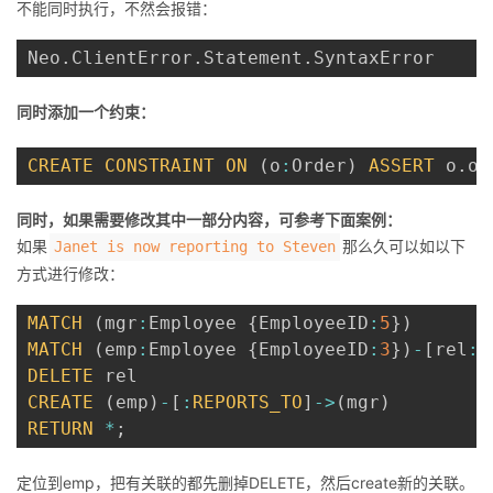
不能同时执行，不然会报错：
Neo
.
ClientError
.
Statement
.
同时添加一个约束：
CREATE
CONSTRAINT
ON
(
o
:
Order
)
ASSERT
 o
.
or
同时，如果需要修改其中一部分内容，可参考下面案例：
如果
那么久可以如以下
Janet is now reporting to Steven
方式进行修改：
MATCH
(
mgr
:
Employee 
{
EmployeeID
:
5
}
)
MATCH
(
emp
:
Employee 
{
EmployeeID
:
3
}
)
-
[
rel
:
R
DELETE
CREATE
(
emp
)
-
[
:
REPORTS_TO
]
-
>
(
mgr
)
RETURN
*
;
定位到emp，把有关联的都先删掉DELETE，然后create新的关联。