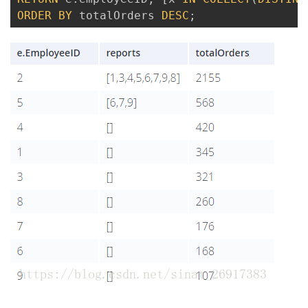
ORDER
BY
 totalOrders 
DESC
;