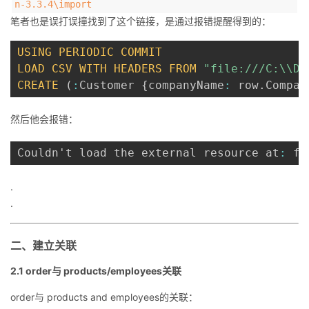
n-3.3.4\import
笔者也是误打误撞找到了这个链接，是通过报错提醒得到的：
USING
PERIODIC
COMMIT
LOAD
CSV
WITH
HEADERS
FROM
"file:///C:\\De
CREATE
(
:
Customer 
{
companyName
:
 row
.
Compan
然后他会报错：
Couldn't load the external resource at
:
 fi
.
.
二、建立关联
2.1 order与 products/employees关联
order与 products and employees的关联：