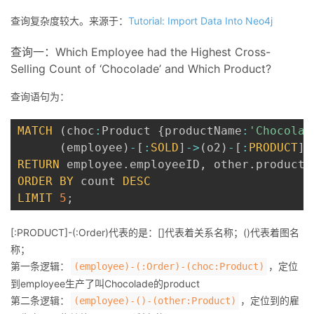
查询复杂度较大。来源于：
Tutorial: Import Data Into Neo4j
查询一：Which Employee had the Highest Cross-
Selling Count of ‘Chocolade’ and Which Product?
查询语句为：
MATCH
(
choc
:
Product 
{
productName
:
'Chocolad
(
employee
)
-
[
:
SOLD
]
-
>
(
o2
)
-
[
:
PRODUCT
]
-
RETURN
 employee
.
employeeID
,
 other
.
productN
ORDER
BY
 count 
DESC
LIMIT
5
;
[:PRODUCT]-(:Order)代表的是：[]代表着关系名称；()代表着图名
称；
第一条逻辑：
，定位
(employee)-(:Order)-(choc:Product)
到employee生产了叫Chocolade的product
第二条逻辑：
，定位到的雇
(employee)-()-(other:Product)