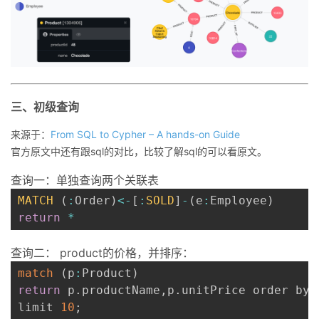
三、初级查询
来源于：
From SQL to Cypher – A hands-on Guide
官方原文中还有跟sql的对比，比较了解sql的可以看原文。
查询一：单独查询两个关联表
MATCH
(
:
Order
)
<
-
[
:
SOLD
]
-
(
e
:
Employee
)
return
*
查询二： product的价格，并排序：
match
(
p
:
Product
)
return
 p
.
productName
,
p
.
unitPrice order by 
limit 
10
;