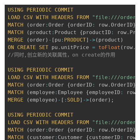
USING
PERIODIC
COMMIT
LOAD
CSV
WITH
HEADERS
FROM
"file:///orders
MATCH
(
order
:
Order 
{
orderID
:
 row
.
OrderID
}
)
MATCH
(
product
:
Product 
{
productID
:
 row
.
Pro
MERGE
(
order
)
-
[
pu
:
PRODUCT
]
-
>
(
product
)
ON
CREATE
SET
 pu
.
unitPrice 
=
toFloat
(
row
.
U
//同时,创立新的关联属性，on create的作用
USING
PERIODIC
COMMIT
LOAD
CSV
WITH
HEADERS
FROM
"file:///orders
MATCH
(
order
:
Order 
{
orderID
:
 row
.
OrderID
}
)
MATCH
(
employee
:
Employee 
{
employeeID
:
 row
.
MERGE
(
employee
)
-
[
:
SOLD
]
-
>
(
order
)
;
USING
PERIODIC
COMMIT
LOAD
CSV
WITH
HEADERS
FROM
"file:///orders
MATCH
(
order
:
Order 
{
orderID
:
 row
.
OrderID
}
)
MATCH
(
customer
:
Customer 
{
customerID
:
 row
.