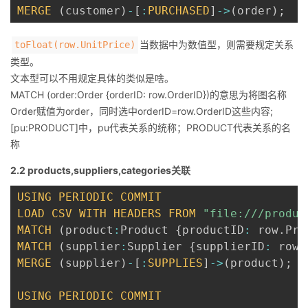
MERGE
(
customer
)
-
[
:
PURCHASED
]
-
>
(
order
)
;
当数据中为数值型，则需要规定关系
toFloat(row.UnitPrice)
类型。
文本型可以不用规定具体的类似是啥。
MATCH (order:Order {orderID: row.OrderID})的意思为将图名称
Order赋值为order，同时选中orderID=row.OrderID这些内容;
[pu:PRODUCT]中，pu代表关系的统称；PRODUCT代表关系的名
称
2.2 products,suppliers,categories关联
USING
PERIODIC
COMMIT
LOAD
CSV
WITH
HEADERS
FROM
"file:///produc
MATCH
(
product
:
Product 
{
productID
:
 row
.
Pro
MATCH
(
supplier
:
Supplier 
{
supplierID
:
 row
.
MERGE
(
supplier
)
-
[
:
SUPPLIES
]
-
>
(
product
)
;
USING
PERIODIC
COMMIT