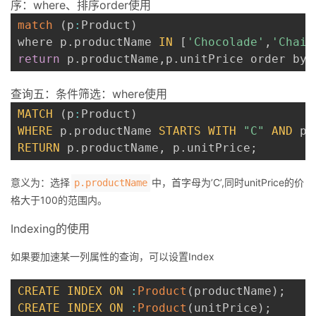
序：where、排序order使用
match
(
p
:
Product
)
where p
.
productName 
IN
[
'Chocolade'
,
'Chai'
return
 p
.
productName
,
p
.
unitPrice order by 
查询五：条件筛选：where使用
MATCH
(
p
:
Product
)
WHERE
 p
.
productName 
STARTS
WITH
"C"
AND
 p
.
RETURN
 p
.
productName
,
 p
.
unitPrice
;
意义为：选择
中，首字母为’C’,同时unitPrice的价
p.productName
格大于100的范围内。
Indexing的使用
如果要加速某一列属性的查询，可以设置Index
CREATE
INDEX
ON
:
Product
(
productName
)
;
CREATE
INDEX
ON
:
Product
(
unitPrice
)
;