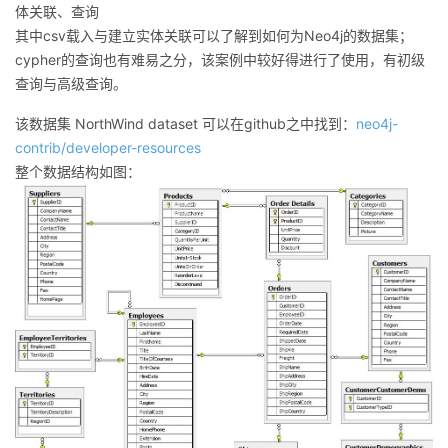
体关联、查询
我
注
的
开
其中csv载入与建立实体关联可以了解到如何为Neo4j的数据集；
cypher的查询也有难易之分，该案例中较好得进行了使用，有初级
的
Programs
发
查询与高级查询。
支
者
该数据集 NorthWind dataset 可以在github之中找到：
neo4j-
contrib/developer-resources
持
学
整个数据结构如图：
我
堂
的
我
我
技
的
的
我
术
云
课
的
我
支
声
程
认
的
我