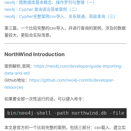
neo4j︱图数据库基本概念、操作罗列与整理（一）
neo4j︱Cypher 查询语言简单案例（二）
者
neo4j︱Cypher完整案例csv导入、关系联通、高级查询（三）
我
第三篇，一个比较完整的csv导入，并进行查询的案例，涉及的数据
量较大，更贴合实际场景。
的
我
博
的
我
NorthWind Introduction
案例解析,官网：
https://neo4j.com/developer/guide-importing-
客
论
的
我
data-and-etl/
Github地址：
https://github.com/neo4j-contrib/developer-
坛
圈
的
我
resources
子
直
的
我
如果要全部一次性运行的话，可以键入命令：
我
播
活
的
bin
/
neo4j
-
shell 
-
path northwind
.
db 
-
file i
我
动
关
的
本文是官方的一个比较完整的案例，包括三部分：csv载入、建立实