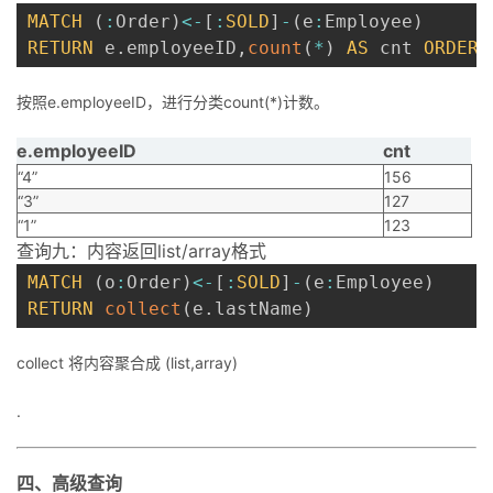
MATCH
(
:
Order
)
<
-
[
:
SOLD
]
-
(
e
:
Employee
)
RETURN
 e
.
employeeID
,
count
(
*
)
AS
 cnt 
ORDER
按照e.employeeID，进行分类count(*)计数。
e.employeeID
cnt
“4”
156
“3”
127
“1”
123
查询九：内容返回list/array格式
MATCH
(
o
:
Order
)
<
-
[
:
SOLD
]
-
(
e
:
Employee
)
RETURN
collect
(
e
.
lastName
)
collect 将内容聚合成 (list,array)
.
四、高级查询