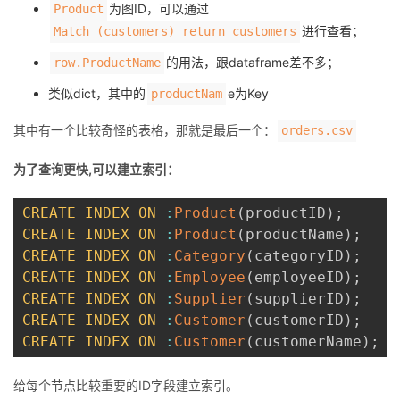
为图ID，可以通过
Product
进行查看；
Match (customers) return customers
的用法，跟dataframe差不多；
row.ProductName
类似dict，其中的
e为Key
productNam
其中有一个比较奇怪的表格，那就是最后一个：
orders.csv
为了查询更快,可以建立索引：
CREATE
INDEX
ON
:
Product
(
productID
)
;
CREATE
INDEX
ON
:
Product
(
productName
)
;
CREATE
INDEX
ON
:
Category
(
categoryID
)
;
CREATE
INDEX
ON
:
Employee
(
employeeID
)
;
CREATE
INDEX
ON
:
Supplier
(
supplierID
)
;
CREATE
INDEX
ON
:
Customer
(
customerID
)
;
CREATE
INDEX
ON
:
Customer
(
customerName
)
;
给每个节点比较重要的ID字段建立索引。