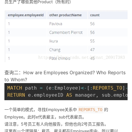
员生产了哪些其他Product（所有的）
查询二：How are Employees Organized? Who Reports
to Whom?
MATCH
 path 
=
(
e
:
Employee
)
<
-
[
:
REPORTS_TO
]
-
(
RETURN
 e
.
employeeID 
AS
 manager
,
 sub
.
employ
一个简单的模式，寻找Employee关系中
的
REPORTS_TO
Employee。此时e代表雇主，sub代表雇员。
请注意，5号员工有人向他报告，但他也向2号员工报告。
这里有一个逻辑是：雇员、雇主都在Employee库中，所以要以