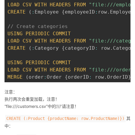
LOAD
CSV
WITH
HEADERS
FROM
"file:///employ
CREATE
(
:
Employee 
{
employeeID
:
row
.
Employee
// Create categories
USING
PERIODIC
COMMIT
LOAD
CSV
WITH
HEADERS
FROM
"file:///catego
CREATE
(
:
Category 
{
categoryID
:
 row
.
Categor
USING
PERIODIC
COMMIT
LOAD
CSV
WITH
HEADERS
FROM
"file:///orders
MERGE
(
order
:
Order 
{
orderID
:
 row
.
OrderID
}
)
注意：
执行两次会重复加载，注意！
“file:///customers.csv”中的’///’请注意！
其
CREATE (:Product {productName: row.ProductName)})
中：