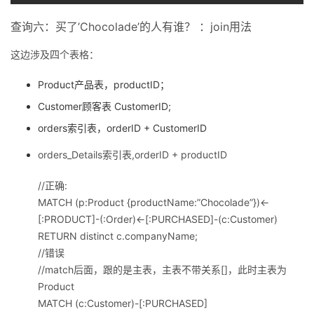
查询六：买了’Chocolade’的人有谁？ ：join用法
这边涉及四个表格：
Product产品表，productID；
Customer顾客表 CustomerID;
orders索引表，orderID + CustomerID
orders_Details索引表,orderID + productID
//正确:
MATCH (p:Product {productName:”Chocolade”})<-
[:PRODUCT]-(:Order)<-[:PURCHASED]-(c:Customer)
RETURN distinct c.companyName;
//错误
//match后面，跟的是主表，主表不带关系[]，此时主表为
Product
MATCH (c:Customer)-[:PURCHASED]