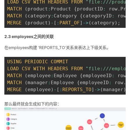
LOAD
CSV
WITH
HEADERS
FROM
"file:///produc
MATCH
(
product
:
Product 
{
productID
:
 row
.
Pro
MATCH
(
category
:
Category 
{
categoryID
:
 row
.
MERGE
(
product
)
-
[
:
PART_OF
]
-
>
(
category
)
;
2.3 employees之间的关联
在employees构建 ‘REPORTS_TO’关系来表达上下级关系。
USING
PERIODIC
COMMIT
LOAD
CSV
WITH
HEADERS
FROM
"file:///employ
MATCH
(
employee
:
Employee 
{
employeeID
:
 row
.
MATCH
(
manager
:
Employee 
{
employeeID
:
 row
.
R
MERGE
(
employee
)
-
[
:
REPORTS_TO
]
-
>
(
manager
)
;
那么最终就会生成如下的内容：