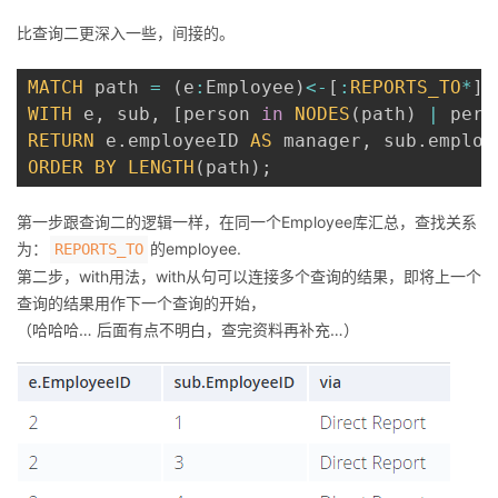
比查询二更深入一些，间接的。
MATCH
 path 
=
(
e
:
Employee
)
<
-
[
:
REPORTS_TO
*
]
-
WITH
 e
,
 sub
,
[
person 
in
NODES
(
path
)
|
 pers
RETURN
 e
.
employeeID 
AS
 manager
,
 sub
.
employ
ORDER
BY
LENGTH
(
path
)
;
第一步跟查询二的逻辑一样，在同一个Employee库汇总，查找关系
为：
的employee.
REPORTS_TO
第二步，with用法，with从句可以连接多个查询的结果，即将上一个
查询的结果用作下一个查询的开始，
（哈哈哈… 后面有点不明白，查完资料再补充…）