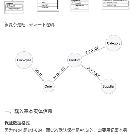
持
建
证
实
的
议
验
收
很复杂是吧…来理一下逻辑:
藏
一、载入基本实体信息
保证数据格式
因为neo4j是utf-8的，而CSV默认保存是ANSI的，需要用记事本另