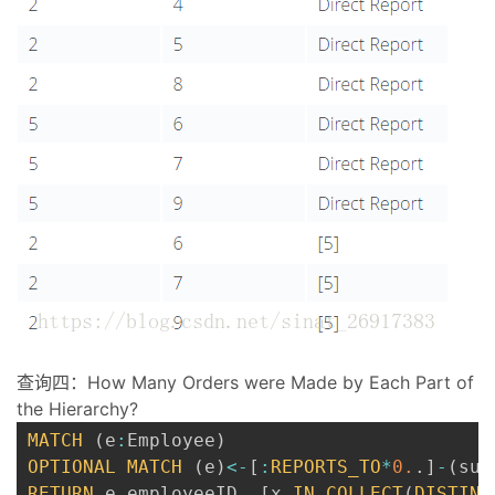
查询四：How Many Orders were Made by Each Part of
the Hierarchy?
MATCH
(
e
:
Employee
)
OPTIONAL
MATCH
(
e
)
<
-
[
:
REPORTS_TO
*
0.
.
]
-
(
sub
RETURN
 e
.
employeeID
,
[
x 
IN
COLLECT
(
DISTINC