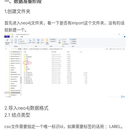
一、数据准备阶段
我
注
的
开
1.创建文件夹
的
Programs
发
首先进入neo4j文件夹，看一下是否有import这个文件夹，没有的话
就新建一个。
支
者
持
学
我
堂
的
我
我
技
的
的
我
术
云
课
的
我
2.导入neo4j数据格式
2.1 结点类型
支
声
程
认
的
我
csv文件需要指定一个唯一标识id，如果需要标签的话用
。
：LABEL