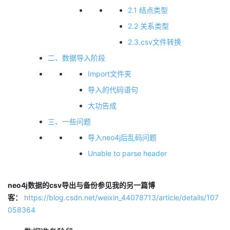
2.1 结点类型
者
2.2 关系类型
2.3.csv文件转换
我
二、数据导入阶段
的
我
Import文件夹
导入的代码语句
博
的
我
大功告成
客
论
的
我
三、一些问题
导入neo4j后乱码问题
坛
圈
的
我
Unable to parse header
子
直
的
我
neo4j数据的csv导出与备份参见我的另一篇博
我
播
活
的
客：
https://blog.csdn.net/weixin_44078713/article/details/107
058364
我
动
关
的