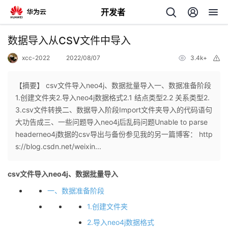
开发者
返
数据导入从CSV文件中导入
回
xcc-2022
2022/08/07
3.4k+
举
报
【摘要】 csv文件导入neo4j、数据批量导入一、数据准备阶段
1.创建文件夹2.导入neo4j数据格式2.1 结点类型2.2 关系类型2.
3.csv文件转换二、数据导入阶段Import文件夹导入的代码语句
个
大功告成三、一些问题导入neo4j后乱码问题Unable to parse
headerneo4j数据的csv导出与备份参见我的另一篇博客： http
我
人
s://blog.csdn.net/weixin...
的
主
csv文件导入neo4j、数据批量导入
一、数据准备阶段
开
页
1.创建文件夹
发
2.导入neo4j数据格式