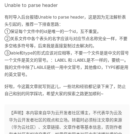
Unable to parse header
有时导入后台报错Unable to parse header，这是因为无法解析表
头引起的，推荐一下排查思路：
①保证每个文件中的id是唯一的一个id，互不重复。
②关系文件中各个表头的名字应该与对应节点名称完全一样，不要
多空格多符号等，后来我是直接复制过去解决的。
③lable和type的形式应该对应相等，不要一个文件是是中文的冒号
一个文件是英文的冒号。
和
是不一样的，要统一。
：LABEL
:LABEL
我的文件中除了LABLE是统一用中文冒号，其他像ID，TYPE都是用
的英文冒号。
好啦，今这篇文章就写到这儿，一些坑和经验都记录下来了，防止
自己和别的同学踩坑，希望大家的探索之路更加顺利~
【声明】本内容来自华为云开发者社区博主，不代表华为云及
华为云开发者社区的观点和立场。转载时必须标注文章的来源
（华为云社区）、文章链接、文章作者等基本信息，否则作者