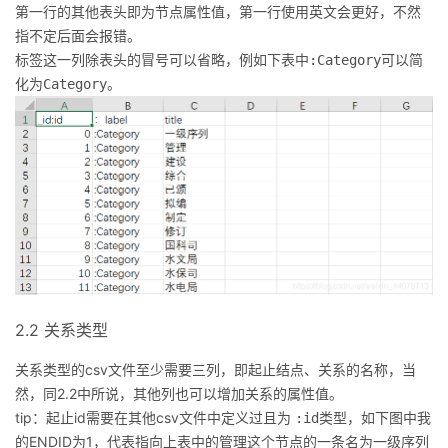
持
建
证
实
的
第一行的其他表头即为节点属性值，第一行使用英文会更好，不然
指不定后面会报错。
议
验
收
标签这一列除表头的冒号可以省略，例如下表中
可以简
:Category
化为
。
Category
藏
2.2 关系类型
关系类型的csv文件至少需要三列，即起止结点、关系的名称，当
然，同2.2中所说，其他列也可以增加关系的属性值。
tip：起止id需要在其他csv文件中定义过且为
类型，如下图中我
:id
的ENDID为1，代表指向上表中的
这个节点的一条名为一级序列
管理