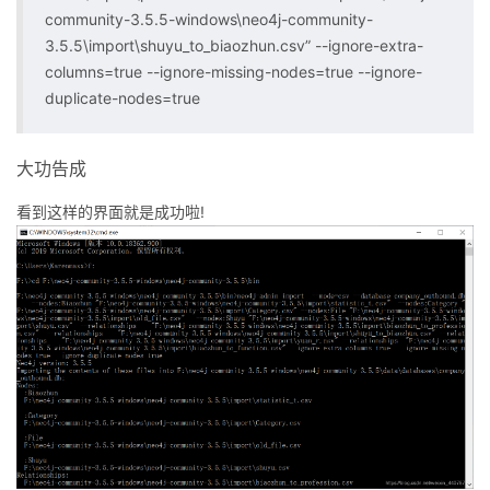
community-3.5.5-windows\neo4j-community-
3.5.5\import\shuyu_to_biaozhun.csv” --ignore-extra-
columns=true --ignore-missing-nodes=true --ignore-
duplicate-nodes=true
大功告成
看到这样的界面就是成功啦!