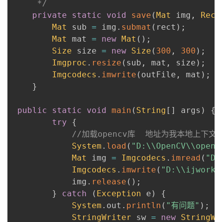
     */
private
static
void
save
(
Mat
 img
,
Rect
Mat
 sub 
=
 img
.
submat
(
rect
)
;
Mat
 mat 
=
new
Mat
(
)
;
Size
 size 
=
new
Size
(
300
,
300
)
;
Imgproc
.
resize
(
sub
,
 mat
,
 size
)
;
Imgcodecs
.
imwrite
(
outFile
,
 mat
)
;
}
public
static
void
main
(
String
[
]
 args
)
{
try
{
//加载opencv库  地址为我本地上下文
System
.
load
(
"D:\\OpenCV\\openc
Mat
 img 
=
Imgcodecs
.
imread
(
"D:
Imgcodecs
.
imwrite
(
"D:\\ijworks
            img
.
release
(
)
;
}
catch
(
Exception
 e
)
{
System
.
out
.
println
(
"有问题"
)
;
StringWriter
 sw 
=
new
StringWr