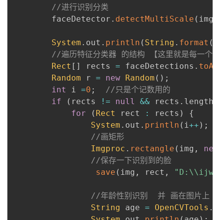
//进行识别分类
        faceDetector
.
detectMultiScale
(
imgT
System
.
out
.
println
(
String
.
format
(
"
//遍历特征分类器 的结构 【这里就是每一个
Rect
[
]
 rects 
=
 faceDetections
.
toAr
Random
 r 
=
new
Random
(
)
;
int
 i 
=
0
;
//只是个记数用的
if
(
rects 
!=
null
&&
 rects
.
length 
for
(
Rect
 rect 
:
 rects
)
{
System
.
out
.
println
(
i
++
)
;
//画矩形
Imgproc
.
rectangle
(
img
,
new
//保存一下识别到的脸
save
(
img
,
 rect
,
"D:\\ijwo
//年龄性别识别  并 画在图片上
String
 age 
=
OpenCVTools
.
p
System
.
out
.
println
(
age
)
;