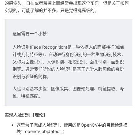
的摄像头，自拍或者监控上面经常会出现这个东东，但是关于如何
我
注
的
开
实现的，可能了解的并不多，只是觉得挺高级的。
的
Programs
发
这里需要一个小抄：
支
者
人脸识别(Face Recognition)是一种依据人的面部特征(如统
持
学
计或几何特征等)，自动进行身份识别的一种生物识别技术，
又称为面像识别、人像识别、相貌识别、面孔识别、面部识
我
堂
别等。通常我们所说的人脸识别是基于光学人脸图像的身份
识别与验证的简称。
的
我
我
人脸识别基本步骤：图像采集、图像预处理、特征提取、降
技
的
维、特征匹配。
的
我
术
云
课
的
我
实现人脸识别【理论】
支
声
这里为了完成人脸识别，使用的是OpenCV中的目标检测模
程
认
的
我
块：opencv_objdetect ；