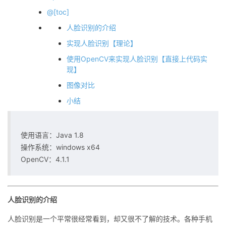
@[toc]
者
人脸识别的介绍
我
实现人脸识别【理论】
使用OpenCV来实现人脸识别【直接上代码实
的
我
现】
图像对比
博
的
我
小结
客
论
的
我
使用语言：Java 1.8
坛
圈
的
我
操作系统：windows x64
OpenCV：4.1.1
子
直
的
我
我
播
活
的
人脸识别的介绍
我
动
关
的
人脸识别是一个平常很经常看到，却又很不了解的技术。各种手机