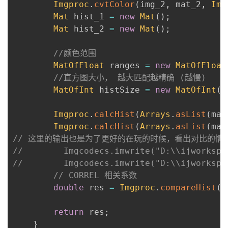
Imgproc
.
cvtColor
(
img_2
,
 mat_2
,
Img
Mat
 hist_1 
=
new
Mat
(
)
;
Mat
 hist_2 
=
new
Mat
(
)
;
//颜色范围
MatOfFloat
 ranges 
=
new
MatOfFloat
//直方图大小， 越大匹配越精确 (越慢)
MatOfInt
 histSize 
=
new
MatOfInt
(
1
Imgproc
.
calcHist
(
Arrays
.
asList
(
mat
Imgproc
.
calcHist
(
Arrays
.
asList
(
mat
// 这里的输出也是为了更好的在玩的时候，看出对比的情况
//        Imgcodecs.imwrite("D:\\ijworkspa
//        Imgcodecs.imwrite("D:\\ijworkspa
// CORREL 相关系数
double
 res 
=
Imgproc
.
compareHist
(
h
return
 res
;
}