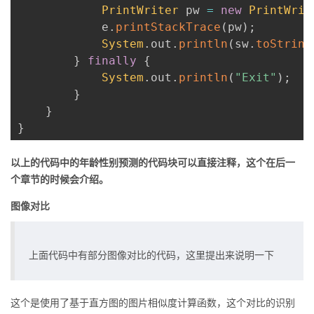
PrintWriter
 pw 
=
new
PrintWrit
            e
.
printStackTrace
(
pw
)
;
System
.
out
.
println
(
sw
.
toString
}
finally
{
System
.
out
.
println
(
"Exit"
)
;
}
}
}
以上的代码中的年龄性别预测的代码块可以直接注释，这个在后一
个章节的时候会介绍。
图像对比
上面代码中有部分图像对比的代码，这里提出来说明一下
这个是使用了基于直方图的图片相似度计算函数，这个对比的识别