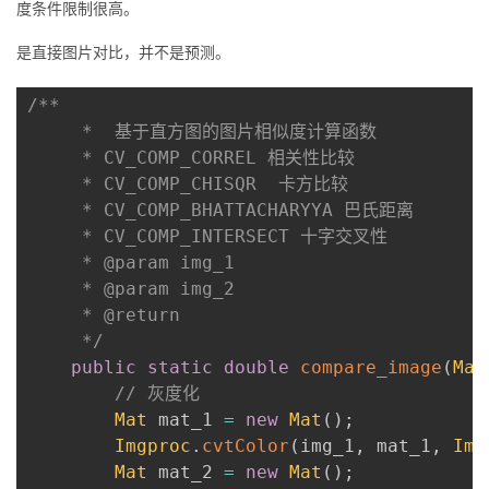
度条件限制很高。
是直接图片对比，并不是预测。
/**

     *  基于直方图的图片相似度计算函数

     * CV_COMP_CORREL 相关性比较

     * CV_COMP_CHISQR  卡方比较

     * CV_COMP_BHATTACHARYYA 巴氏距离

     * CV_COMP_INTERSECT 十字交叉性

     * @param img_1

     * @param img_2

     * @return

     */
public
static
double
compare_image
(
Mat
// 灰度化
Mat
 mat_1 
=
new
Mat
(
)
;
Imgproc
.
cvtColor
(
img_1
,
 mat_1
,
Img
Mat
 mat_2 
=
new
Mat
(
)
;