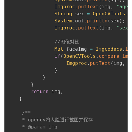
Imgproc
.
putText
(
img
,
"age:
String
 sex 
=
OpenCVTools
.
p
System
.
out
.
println
(
sex
)
;
Imgproc
.
putText
(
img
,
"sex:
//图像对比
Mat
 faceImg 
=
Imgcodecs
.
im
if
(
OpenCVTools
.
compare_ima
Imgproc
.
putText
(
img
,
"
}
}
}
return
 img
;
}
/**

     * opencv将人脸进行截图并保存

     * @param img
