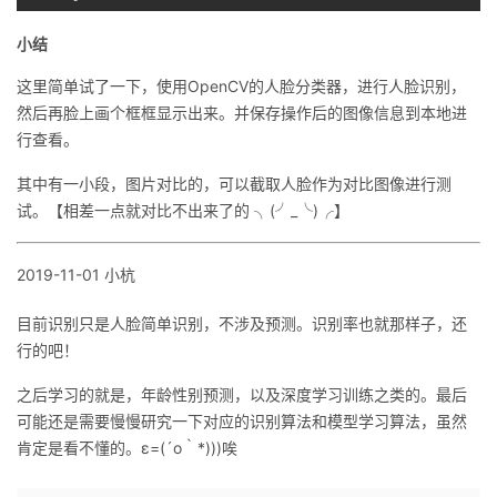
小结
这里简单试了一下，使用OpenCV的人脸分类器，进行人脸识别，
然后再脸上画个框框显示出来。并保存操作后的图像信息到本地进
行查看。
其中有一小段，图片对比的，可以截取人脸作为对比图像进行测
试。【相差一点就对比不出来了的 ╮(╯_╰)╭】
2019-11-01 小杭
目前识别只是人脸简单识别，不涉及预测。识别率也就那样子，还
行的吧！
之后学习的就是，年龄性别预测，以及深度学习训练之类的。最后
可能还是需要慢慢研究一下对应的识别算法和模型学习算法，虽然
肯定是看不懂的。ε=(´ο｀*)))唉