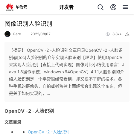
开发者
返
图像识别人脸识别
回
Gere
2022/08/07
8.8k+
举
报
【摘要】 OpenCV -2 -人脸识别文章目录OpenCV -2 -人脸识
别@[toc]人脸识别的介绍实现人脸识别【理论】使用OpenCV
来实现人脸识别【直接上代码实现】图像对比小结使用语言：J
个
ava 1.8操作系统：windows x64OpenCV：4.1.1人脸识别的介
绍人脸识别是一个平常很经常看到，却又很不了解的技术。各
我
人
种手机的摄像头，自拍或者监控上面经常会出现这个东东，但
是关于如何实现的，...
的
主
OpenCV -2 -人脸识别
开
页
文章目录
发
OpenCV -2 -人脸识别