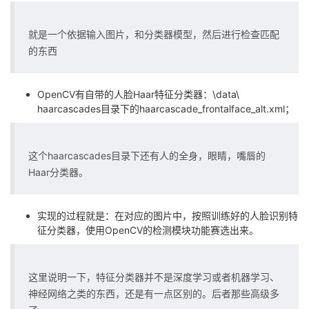
持
建
证
实
的
就是一个依据输入图片，和分类器模型，然后进行检查匹配
议
验
收
的东西
藏
OpenCV有自带的人脸Haar特征分类器：\data\
haarcascades目录下的haarcascade_frontalface_alt.xml；
这个haarcascades目录下还有人的全身，眼睛，嘴唇的
Haar分类器。
实现的过程就是：在对应的图片中，按照训练好的人脸识别特
征分类器，使用OpenCV的检测模块功能赛选出来。
这里说明一下，特征分类器并不是深度学习或者机器学习、
神经网络之类的东西，还是有一点区别的。后者那些高级多