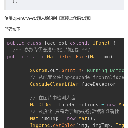
了。
使用OpenCV来实现人脸识别【直接上代码实现】
代码如下:
public
class
 faceTest 
extends
JPanel
{
/** 参数为需要进行识别的图像 **/
public
static
Mat
detectFace
(
Mat
 img
)
{
System
.
out
.
println
(
"Running Detect
// 从配置文件lbpcascade_frontalf
CascadeClassifier
 faceDetector 
=
n
// 在图片中检测人脸
MatOfRect
 faceDetections 
=
new
Mat
// 灰度化 只是为了加快识别数据和准确性
Mat
 imgTmp 
=
new
Mat
(
)
;
Imgproc
.
cvtColor
(
img
,
 imgTmp
,
Imgp