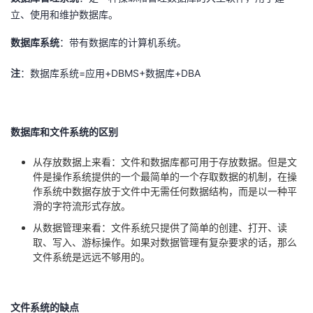
立、使用和维护数据库。
者
数据库系统
：带有数据库的计算机系统。
我
注
：数据库系统=应用+DBMS+数据库+DBA
的
我
博
的
我
数据库和文件系统的区别
客
论
的
我
从存放数据上来看：文件和数据库都可用于存放数据。但是文
件是操作系统提供的一个最简单的一个存取数据的机制，在操
作系统中数据存放于文件中无需任何数据结构，而是以一种平
坛
圈
的
我
滑的字符流形式存放。
子
直
的
我
从数据管理来看：文件系统只提供了简单的创建、打开、读
取、写入、游标操作。如果对数据管理有复杂要求的话，那么
文件系统是远远不够用的。
我
播
活
的
我
动
关
的
文件系统的缺点