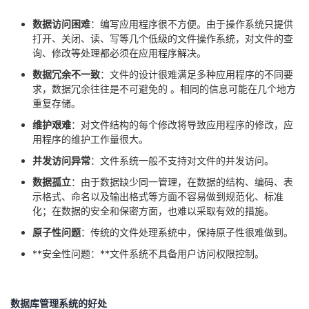
我
注
的
开
数据访问困难
：编写应用程序很不方便。由于操作系统只提供
打开、关闭、读、写等几个低级的文件操作系统，对文件的查
的
Programs
发
询、修改等处理都必须在应用程序解决。
数据冗余不一致
：文件的设计很难满足多种应用程序的不同要
支
者
求，数据冗余往往是不可避免的 。相同的信息可能在几个地方
重复存储。
持
学
维护艰难
：对文件结构的每个修改将导致应用程序的修改，应
用程序的维护工作量很大。
我
堂
并发访问异常
：文件系统一般不支持对文件的并发访问。
数据孤立
：由于数据缺少同一管理，在数据的结构、编码、表
的
我
我
示格式、命名以及输出格式等方面不容易做到规范化、标准
化；在数据的安全和保密方面，也难以采取有效的措施。
技
的
的
我
原子性问题
：传统的文件处理系统中，保持原子性很难做到。
术
云
课
的
我
**安全性问题：**文件系统不具备用户访问权限控制。
支
声
程
认
的
我
数据库管理系统的好处