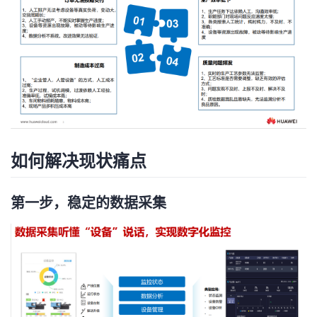
者
我
的
我
博
的
我
如何解决现状痛点
客
论
的
我
坛
圈
的
我
第一步，稳定的数据采集
子
直
的
我
我
播
活
的
我
动
关
的