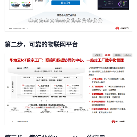
我
注
的
开
的
Programs
发
支
者
第二步，可靠的物联网平台
持
学
我
堂
的
我
我
技
的
的
我
术
云
课
的
我
支
声
程
认
的
我