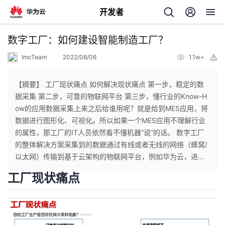
开发者
返
数字工厂：如何建设智能制造工厂？
回
ImcTeam
2022/08/06
1.1w+
举
报
【摘要】 工厂现状痛点 如何解决现状痛点 第一步，稳定的数
据采集 第二步，可靠的物联网平台 第三步，懂行业的Know-H
ow的应用数据采集上来之后给谁用呢？就是给到MES应用，将
个
数据进行图形化、可视化。所以如果一个MES应用不理解行业
的属性，那工厂的IT人员依然看不懂机器“说”的话。 数字工厂
我
人
的整体解决方案采集到的数据通过有线或者无线的网络（蜂窝/
以太网）传输到基于云架构的物联网平台，例如华为云，进...
的
主
工厂现状痛点
开
页
发