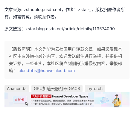
的
文章来源: zstar.blog.csdn.net，作者：zstar-_，版权归原作者所
Programs
发
者
有，如需转载，请联系作者。
支
者
我
原文链接：zstar.blog.csdn.net/article/details/113574090
持
学
的
我
【版权声明】本文为华为云社区用户转载文章，如果您发现本
我
堂
博
的
我
社区中有涉嫌抄袭的内容，欢迎发送邮件进行举报，并提供相
关证据，一经查实，本社区将立刻删除涉嫌侵权内容，举报邮
的
我
客
论
的
我
我
箱：
cloudbbs@huaweicloud.com
技
的
坛
圈
的
我
的
我
Anaconda
GPU加速云服务器 GACS
pytorch
术
云
子
直
的
我
课
的
我
支
声
播
活
的
程
认
的
我
持
建
动
关
证
实
的