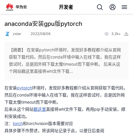
开发者
返
anaconda安装gpu版pytorch
回
zstar
2022/08/06
3.2k+
举
报
【摘要】 在安装pytorch环境时，发现好多教程都介绍从官网
获取下载代码，然后在conda环境中输入在线下载，我在这样
尝试时，总是因外网下载太慢timeout而下载中断。 后来从这
个
个网站戳这里直接将whl文件下载...
我
人
在安装
pytorch
环境时，发现好多教程都介绍从官网获取下载代码，
然后在conda环境中输入在线下载，我在这样尝试时，总是因外网
我
的
主
下载太慢timeout而下载中断。
后来从这个网站
戳这里
直接将whl文件下载，再用pip手动安装，顺
我
的
开
页
利安装成功。
注：
torch
和torchvision版本需要对应
我
的
开
发
具体步骤不作赘述，将该网址记录于此，以便日后查阅