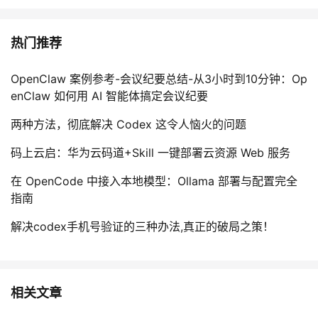
议
注
验
收
热门推荐
藏
OpenClaw 案例参考-会议纪要总结-从3小时到10分钟：Op
enClaw 如何用 AI 智能体搞定会议纪要
两种方法，彻底解决 Codex 这令人恼火的问题
码上云启：华为云码道+Skill 一键部署云资源 Web 服务
在 OpenCode 中接入本地模型：Ollama 部署与配置完全
指南
解决codex手机号验证的三种办法,真正的破局之策！
相关文章