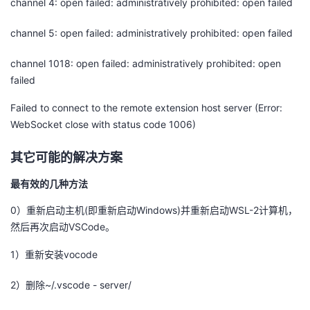
channel 4: open failed: administratively prohibited: open failed
的
Programs
发
者
channel 5: open failed: administratively prohibited: open failed
支
者
我
channel 1018: open failed: administratively prohibited: open
failed
持
学
的
我
Failed to connect to the remote extension host server (Error:
我
WebSocket close with status code 1006)
堂
博
的
我
其它可能的解决方案
的
我
客
论
的
我
我
最有效的几种方法
技
的
坛
圈
的
我
的
我
0）重新启动主机(即重新启动Windows)并重新启动WSL-2计算机，
术
云
子
直
的
我
课
的
我
然后再次启动VSCode。
1）重新安装vocode
支
声
播
活
的
程
认
的
我
2）删除~/.vscode - server/
持
建
动
关
证
实
的