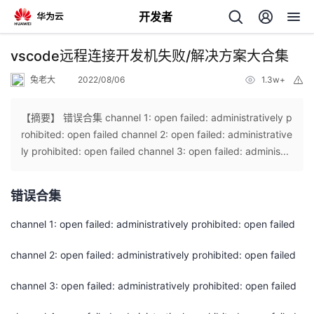
开发者
返
vscode远程连接开发机失败/解决方案大合集
回
兔老大
2022/08/06
1.3w+
举
报
【摘要】 错误合集 channel 1: open failed: administratively p
rohibited: open failed channel 2: open failed: administrative
ly prohibited: open failed channel 3: open failed: adminis...
个
错误合集
我
人
channel 1: open failed: administratively prohibited: open failed
我
的
主
channel 2: open failed: administratively prohibited: open failed
我
的
开
页
channel 3: open failed: administratively prohibited: open failed
我
的
开
发