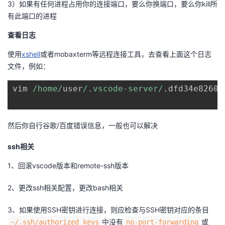
3）如果有任何进程占用你的连接端口，要么你换端口，要么你kill所
议
注
验
收
有此端口的进程
查看日志
藏
使用
xshell
或者mobaxterm等远程连接工具，去查看上面这个日志
文件，例如：
vim 
/home/
user
/.vscode-server/
.
dfd34e8260c
然后你自行谷歌/百度错误信息，一般也可以解决
ssh相关
1、回滚vscode版本和remote-ssh版本
2、更改ssh相关配置，更改bash相关
3、如果使用SSH密钥进行连接，则应检查与SSH密钥对应的条目
中没有
或
~/.ssh/authorized_keys
no-port-forwarding