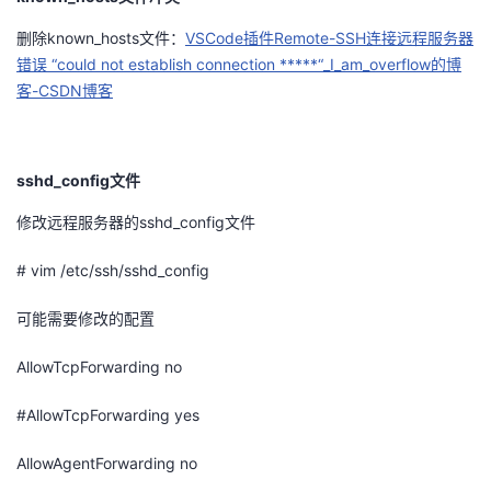
删除known_hosts文件：
VSCode插件Remote-SSH连接远程服务器
错误 “could not establish connection *****“_I_am_overflow的博
客-CSDN博客
sshd_config文件
修改远程服务器的sshd_config文件
# vim /etc/ssh/sshd_config
可能需要修改的配置
AllowTcpForwarding no
#AllowTcpForwarding yes
AllowAgentForwarding no