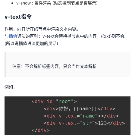
v-show : 条件渲染 (动态控制节点是否展示)
议
注
验
收
v-text指令
藏
作用：向其所在的节点中渲染文本内容。
与
插值
语法的区别：v-text会替换掉节点中的内容，{{xx}}则不会。
(所以说插值语法更加的灵活)
注意：不会解析标签内容，只会当作文本解析
例如：
<
div
id
=
"
root
"
>
<
div
>
你好，{{name}}
</
div
>
<
div
v-text
=
"
name
"
>
</
div
>
<
div
v-text
=
"
str
"
>
123
</
div
>
</
div
>