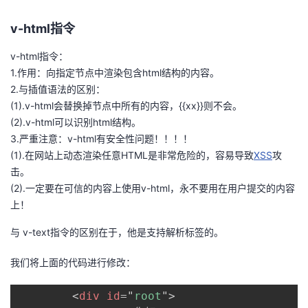
v-html指令
v-html指令：
1.作用：向指定节点中渲染包含html结构的内容。
2.与插值语法的区别：
(1).v-html会替换掉节点中所有的内容，{{xx}}则不会。
(2).v-html可以识别html结构。
3.严重注意：v-html有安全性问题！！！！
(1).在网站上动态渲染任意HTML是非常危险的，容易导致
XSS
攻
击。
(2).一定要在可信的内容上使用v-html，永不要用在用户提交的内容
上！
与 v-text指令的区别在于，他是支持解析标签的。
我们将上面的代码进行修改：
<
div
id
=
"
root
"
>