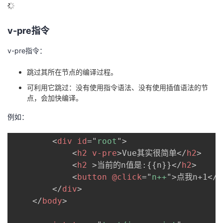
v-pre指令
v-pre指令：
跳过其所在节点的编译过程。
可利用它跳过：没有使用指令语法、没有使用插值语法的节
点，会加快编译。
例如：
<
div
id
=
"
root
"
>
<
h2
v-pre
>
Vue其实很简单
</
h2
>
<
h2
>
当前的n值是:{{n}}
</
h2
>
<
button
@click
=
"
n++
"
>
点我n+1
</
b
</
div
>
</
body
>