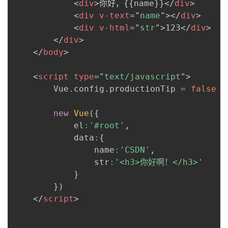
<
div
>
你好，{{name}}
</
div
>
<
div
v-text
=
"
name
"
>
</
div
>
<
div
v-html
=
"
str
"
>
123
</
div
>
</
div
>
</
body
>
<
script
type
=
"
text/javascript
"
>
		Vue
.
config
.
productionTip 
=
false
new
Vue
(
{
			el
:
'#root'
,
			data
:
{
				name
:
'CSDN'
,
				str
:
'<h3>你好啊！</h3>'
}
}
)
</
script
>