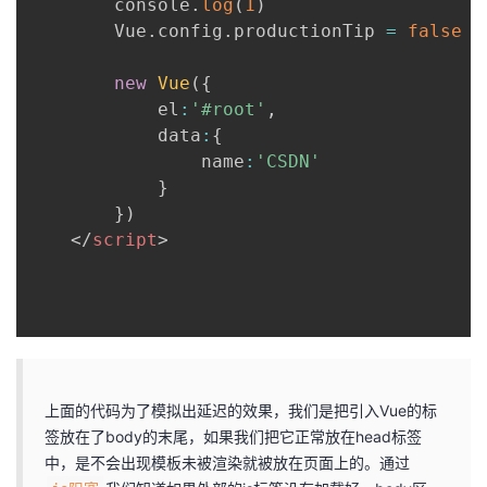
		console
.
log
(
1
)
		Vue
.
config
.
productionTip 
=
false
new
Vue
(
{
			el
:
'#root'
,
			data
:
{
				name
:
'CSDN'
}
}
)
</
script
>
上面的代码为了模拟出延迟的效果，我们是把引入Vue的标
签放在了body的末尾，如果我们把它正常放在head标签
中，是不会出现模板未被渲染就被放在页面上的。通过