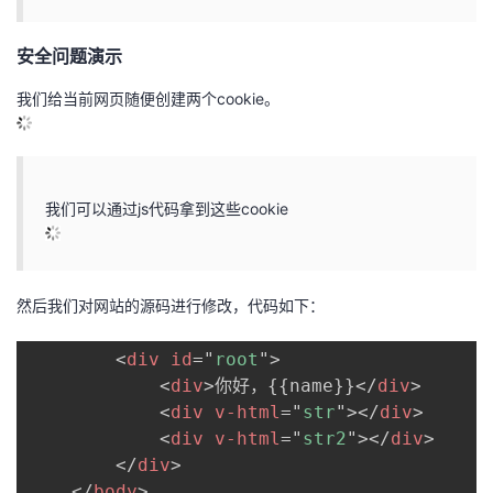
安全问题演示
我们给当前网页随便创建两个cookie。
我们可以通过js代码拿到这些cookie
然后我们对网站的源码进行修改，代码如下：
<
div
id
=
"
root
"
>
<
div
>
你好，{{name}}
</
div
>
<
div
v-html
=
"
str
"
>
</
div
>
<
div
v-html
=
"
str2
"
>
</
div
>
</
div
>
</
body
>