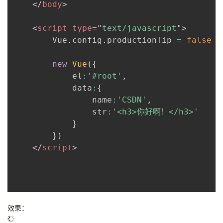
</
body
>
<
script
type
=
"
text/javascript
"
>
		Vue
.
config
.
productionTip 
=
false
new
Vue
(
{
			el
:
'#root'
,
			data
:
{
				name
:
'CSDN'
,
				str
:
'<h3>你好啊！</h3>'
}
}
)
</
script
>
效果：