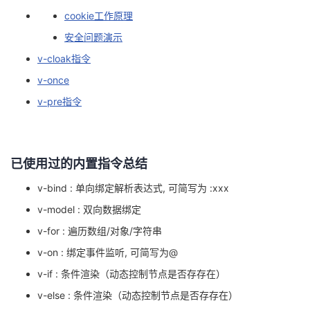
cookie工作原理
的
Programs
发
者
安全问题演示
支
者
我
v-cloak指令
v-once
持
学
的
我
v-pre指令
我
堂
博
的
我
的
我
客
论
的
我
我
已使用过的内置指令总结
v-bind : 单向绑定解析表达式, 可简写为 :xxx
技
的
坛
圈
的
我
的
我
v-model : 双向数据绑定
术
云
子
直
的
我
课
的
我
v-for : 遍历数组/对象/字符串
v-on : 绑定事件监听, 可简写为@
支
声
播
活
的
程
认
的
我
v-if : 条件渲染（动态控制节点是否存存在）
持
建
动
关
证
实
的
v-else : 条件渲染（动态控制节点是否存存在）