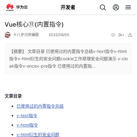
开发者
返
Vue核心⑪(内置指令)
回
十八岁讨厌编程
2022/08/05
2k+
举
报
【摘要】 文章目录 已使用过的内置指令总结v-text指令v-html
指令v-html衍生的安全问题cookie工作原理安全问题演示 v-clo
ak指令v-oncev-pre指令 已使用过的内置指...
个
我
人
文章目录
我
的
主
已使用过的内置指令总结
v-text指令
我
的
开
页
v-html指令
我
的
开
发
v-html衍生的安全问题