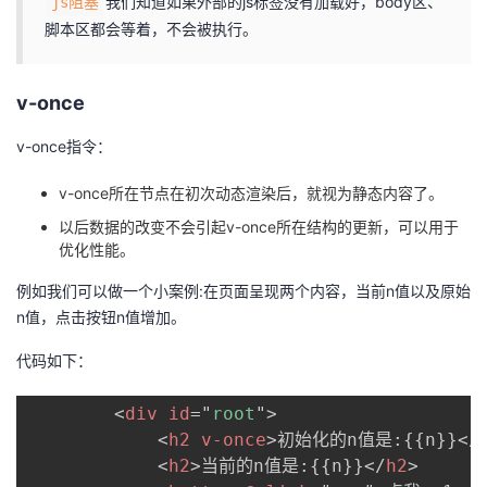
我们知道如果外部的js标签没有加载好，body区、
js阻塞
脚本区都会等着，不会被执行。
v-once
v-once指令：
v-once所在节点在初次动态渲染后，就视为静态内容了。
以后数据的改变不会引起v-once所在结构的更新，可以用于
优化性能。
例如我们可以做一个小案例:在页面呈现两个内容，当前n值以及原始
n值，点击按钮n值增加。
代码如下：
<
div
id
=
"
root
"
>
<
h2
v-once
>
初始化的n值是:{{n}}
</
<
h2
>
当前的n值是:{{n}}
</
h2
>