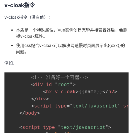
v-cloak指令
v-cloak指令（没有值）：
本质是一个特殊属性，Vue实例创建完毕并接管容器后，会删
掉v-cloak属性。
使用css配合v-cloak可以解决网速慢时页面展示出{{xxx}}的
问题。
例如：
<!-- 准备好一个容器-->
<
div
id
=
"
root
"
>
<
h2
v-cloak
>
{{name}}
</
h2
>
</
div
>
<
script
type
=
"
text/javascript
"
src
</
body
>
<
script
type
=
"
text/javascript
"
>