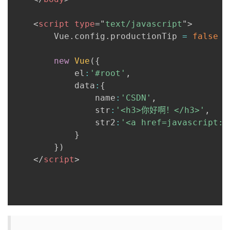
<
script
type
=
"
text/javascript
"
>
		Vue
.
config
.
productionTip 
=
false
new
Vue
(
{
			el
:
'#root'
,
			data
:
{
				name
:
'CSDN'
,
				str
:
'<h3>你好啊！</h3>'
,
				str2
:
'<a href=javascrip
}
}
)
</
script
>