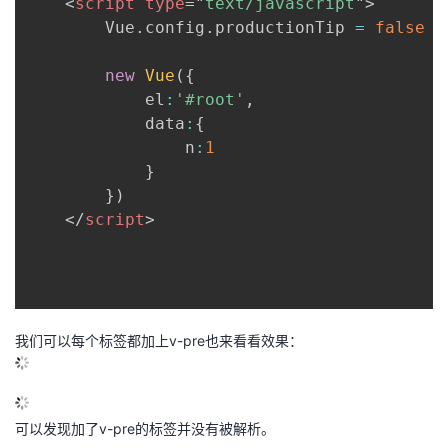
<
script
type
=
"
text/javascript
"
>
		Vue
.
config
.
productionTip 
=
false
new
Vue
(
{
			el
:
'#root'
,
			data
:
{
				n
:
1
}
}
)
</
script
>
我们可以每个标签都加上v-pre也来看看效果：
可以发现加了v-pre的标签并没有被解析。