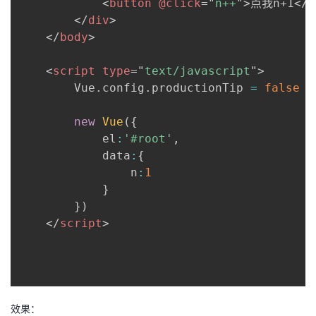
<
button
@click
=
"
n++
"
>
点我n+1
</
b
</
div
>
</
body
>
<
script
type
=
"
text/javascript
"
>
		Vue
.
config
.
productionTip 
=
false
new
Vue
(
{
			el
:
'#root'
,
			data
:
{
				n
:
1
}
}
)
</
script
>
效果：