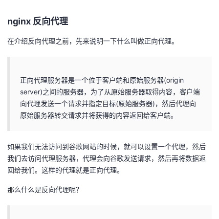
的
Programs
发
者
nginx 反向代理
支
者
在介绍反向代理之前，先来说明一下什么叫做正向代理。
我
持
学
的
我
正向代理服务器是一个位于客户端和原始服务器(origin
我
堂
博
的
我
server)之间的服务器，为了从原始服务器取得内容，客户端
向代理发送一个请求并指定目标(原始服务器)，然后代理向
的
我
客
论
的
我
我
原始服务器转交请求并将获得的内容返回给客户端。
技
的
坛
圈
的
我
的
我
如果我们无法访问到谷歌网站的时候，就可以设置一个代理，然后
术
云
我们去访问代理服务器，代理会向谷歌发送请求，然后再将数据返
子
直
的
我
课
的
我
回给我们。这样的代理就是正向代理。
支
声
播
活
的
程
认
的
我
那么什么是反向代理呢？
持
建
动
关
证
实
的