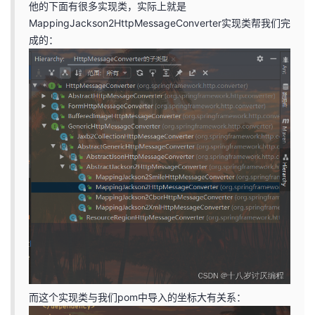
他的下面有很多实现类，实际上就是
MappingJackson2HttpMessageConverter实现类帮我们完
成的：
而这个实现类与我们pom中导入的坐标大有关系：