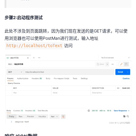
步骤2:启动程序测试
此处不涉及到页面跳转，因为我们现在发送的是GET请求，可以使
用浏览器也可以使用PostMan进行测试，输入地址
访问
http://localhost/toText