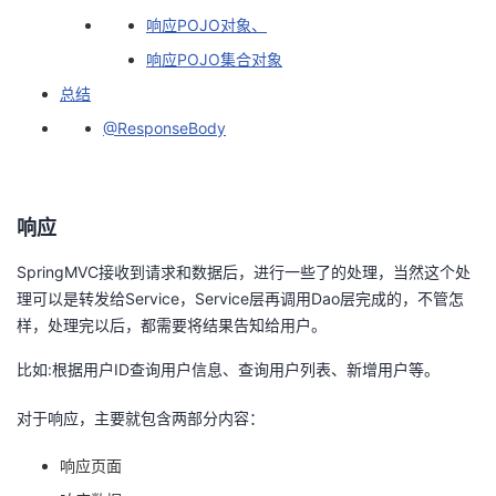
响应POJO对象、
者
响应POJO集合对象
我
总结
@ResponseBody
的
我
博
的
我
响应
客
论
的
我
SpringMVC接收到请求和数据后，进行一些了的处理，当然这个处
理可以是转发给Service，Service层再调用Dao层完成的，不管怎
坛
圈
的
我
样，处理完以后，都需要将结果告知给用户。
子
直
的
我
比如:根据用户ID查询用户信息、查询用户列表、新增用户等。
我
播
活
的
对于响应，主要就包含两部分内容：
我
动
关
的
响应页面