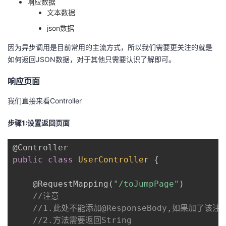
响应数据
我
注
的
开
文本数据
json数据
的
Programs
发
因为异步调用是目前常用的主流方式，所以我们需要更关注的就是
如何返回JSON数据，对于其他只需要认识了解即可。
支
者
响应页面
持
学
我们直接来看Controller
我
堂
步骤1:设置返回页面
的
我
我
@Controller
技
的
public
的
我
class
UserController
{
术
云
课
的
我
@RequestMapping
(
"/toJumpPage"
)
//注意
支
声
程
认
的
我
//1.此处不能添加@ResponseBody,如果加了该
//2.方法需要返回String