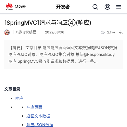
开发者
返
[SpringMVC]请求与响应④(响应)
回
十八岁讨厌编程
2022/08/06
2.1k+
举
报
【摘要】 文章目录 响应响应页面返回文本数据响应JSON数据
响应POJO对象、响应POJO集合对象 总结@ResponseBody
响应 SpringMVC接收到请求和数据后，进行一些...
个
我
人
文章目录
的
主
响应
响应页面
开
页
返回文本数据
发
响应JSON数据