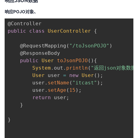
响应JSON数据
响应POJO对象、
@Controller
public
class
UserController
{
@RequestMapping
(
"/toJsonPOJO"
)
@ResponseBody
public
User
toJsonPOJO
(
)
{
System
.
out
.
println
(
"返回json对象数据
User
 user 
=
new
User
(
)
;
        user
.
setName
(
"itcast"
)
;
        user
.
setAge
(
15
)
;
return
 user
;
}
}