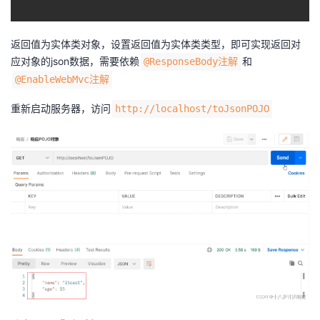
返回值为实体类对象，设置返回值为实体类类型，即可实现返回对
应对象的json数据，需要依赖
和
@ResponseBody注解
@EnableWebMvc注解
重新启动服务器，访问
http://localhost/toJsonPOJO