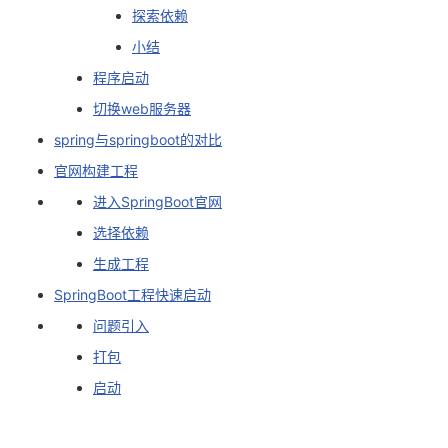
探索依赖
者
小结
程序启动
我
切换web服务器
的
我
spring与springboot的对比
官网构建工程
博
的
我
进入SpringBoot官网
客
论
的
我
选择依赖
生成工程
坛
圈
的
我
SpringBoot工程快速启动
子
直
的
我
问题引入
打包
我
播
活
的
启动
我
动
关
的