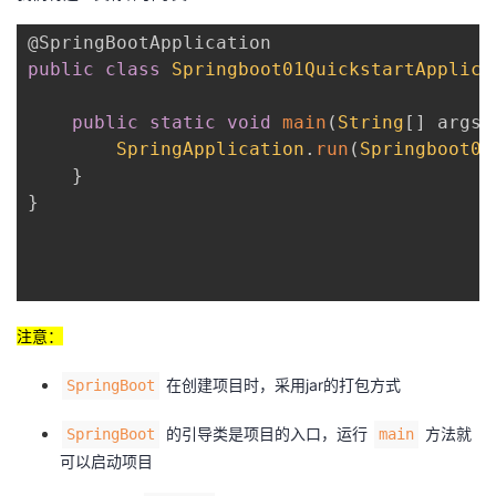
@SpringBootApplication
public
class
Springboot01QuickstartApplica
public
static
void
main
(
String
[
]
 args
)
SpringApplication
.
run
(
Springboot01
}
}
注意：
在创建项目时，采用jar的打包方式
SpringBoot
的引导类是项目的入口，运行
方法就
SpringBoot
main
可以启动项目