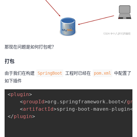
那现在问题是如何打包呢？
打包
由于我们在构建
工程时已经在
中配置了
SpringBoot
pom.xml
如下插件
<
plugin
>
<
groupId
>
org.springframework.boot
</
gro
<
artifactId
>
spring-boot-maven-plugin
</
</
plugin
>