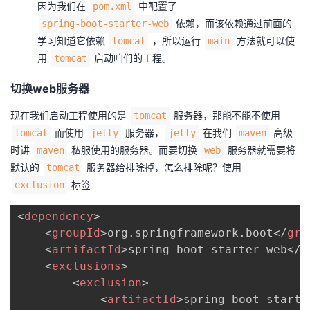
因为我们在
中配置了
pom.xml
依赖，而该依赖通过前面的
spring-boot-starter-web
学习知道它依赖
，所以运行
方法就可以使
tomcat
main
用
启动咱们的工程。
tomcat
切换web服务器
现在我们启动工程使用的是
服务器，那能不能不使用
tomcat
而使用
服务器，
在我们
高级
tomcat
jetty
jetty
maven
时讲
私服使用的服务器。而要切换
服务器就需要将
maven
web
默认的
服务器给排除掉，怎么排除呢？使用
tomcat
标签
exclusion
<
dependency
>
<
groupId
>
org.springframework.boot
</
gro
<
artifactId
>
spring-boot-starter-web
</
a
<
exclusions
>
<
exclusion
>
<
artifactId
>
spring-boot-starte