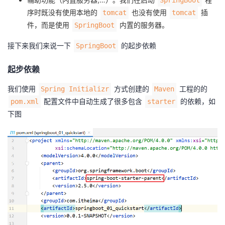
SpringBoot
持
建
证
实
的
序时既没有使用本地的
也没有使用
插
tomcat
tomcat
件，而是使用
内置的服务器。
SpringBoot
议
验
收
接下来我们来说一下
的起步依赖
SpringBoot
藏
起步依赖
我们使用
方式创建的
工程的的
Spring Initializr
Maven
配置文件中自动生成了很多包含
的依赖，如
pom.xml
starter
下图