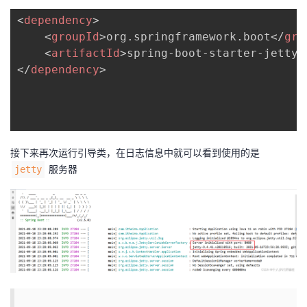
<
dependency
>
<
groupId
>
org.springframework.boot
</
gro
<
artifactId
>
spring-boot-starter-jetty
<
</
dependency
>
接下来再次运行引导类，在日志信息中就可以看到使用的是
服务器
jetty