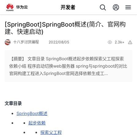
开发者
返
[SpringBoot]SpringBoot概述(简介、官网构
回
建、快速启动)
十八岁讨厌编程
2022/08/05
2.3k+
举
报
【摘要】 文章目录 SpringBoot概述起步依赖探索父工程探索
依赖小结 程序启动切换web服务器 spring与springboot的对比
个
官网构建工程进入SpringBoot官网选择依赖生成工...
我
人
的
主
文章目录
SpringBoot概述
开
页
起步依赖
发
探索父工程