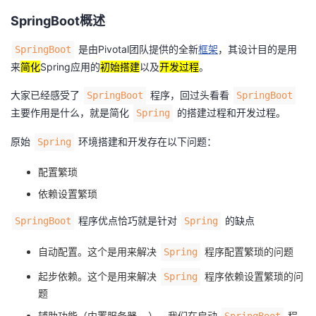
我
注
的
开
SpringBoot概述
的
Programs
是由Pivotal团队提供的全新
框架
，其设计目的是用
SpringBoot
发
来
简化
Spring应用的
初始搭建
以及
开发过程
。
支
者
大家已经感受了
程序，回过头看看
SpringBoot
SpringBoot
主要作用是什么，就是简化
的搭建过程和开发过程。
Spring
持
学
原始
环境搭建和开发存在以下问题：
Spring
我
堂
配置繁琐
的
我
我
依赖设置繁琐
技
的
程序优点恰巧就是针对
的缺点
SpringBoot
Spring
的
我
自动配置。这个是用来解决
程序配置繁琐的问题
Spring
术
云
课
的
我
起步依赖。这个是用来解决
程序依赖设置繁琐的问
Spring
支
声
程
认
的
我
题
辅助功能（内置服务器,…）。我们在启动
程