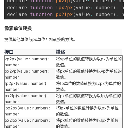
declare 
function
px2fp
(
value
:
 number
)
:
 num
我
注
的
开
declare 
function
lpx2px
(
value
:
 number
)
:
 nu
declare 
function
px2lpx
(
value
:
 number
)
:
 nu
的
Programs
发
像素单位转换
支
者
提供其他单位与px单位互相转换的方法。
持
学
接口
描述
vp2px(value : number) :
将vp单位的数值转换为以px为单位的
我
堂
number
数值。
px2vp(value : number) :
将px单位的数值转换为以vp为单位的
的
我
我
number
数值。
fp2px(value : number) :
将fp单位的数值转换为以px为单位的
number
技
的
数值。
的
我
px2fp(value : number) :
将px单位的数值转换为以fp为单位的
number
数值。
术
云
课
的
我
lpx2px(value : number) :
将lpx单位的数值转换为以px为单位
number
的数值。
支
声
程
认
的
我
px2lpx(value : number) :
将px单位的数值转换为以lpx为单位
number
的数值。