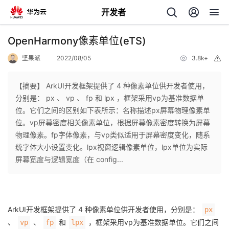
开发者
返
OpenHarmony像素单位(eTS)
回
坚果派
2022/08/05
3.8k+
举
报
【摘要】 ArkUI开发框架提供了 4 种像素单位供开发者使用，
分别是： px 、 vp 、 fp 和 lpx ，框架采用vp为基准数据单
位。它们之间的区别如下表所示：名称描述px屏幕物理像素单
个
位。vp屏幕密度相关像素单位，根据屏幕像素密度转换为屏幕
物理像素。fp字体像素，与vp类似适用于屏幕密度变化，随系
我
人
统字体大小设置变化。lpx视窗逻辑像素单位，lpx单位为实际
屏幕宽度与逻辑宽度（在 config...
的
主
开
页
ArkUI开发框架提供了 4 种像素单位供开发者使用，分别是：
px
发
、
、
和
，框架采用vp为基准数据单位。它们之间
vp
fp
lpx