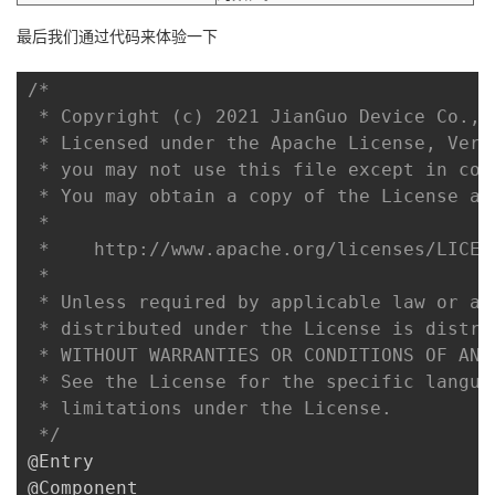
持
建
证
实
的
最后我们通过代码来体验一下
议
验
收
/*

 * Copyright (c) 2021 JianGuo Device Co., L
藏
 * Licensed under the Apache License, Vers
 * you may not use this file except in com
 * You may obtain a copy of the License at

 *

 *    http://www.apache.org/licenses/LICENS
 *

 * Unless required by applicable law or ag
 * distributed under the License is distri
 * WITHOUT WARRANTIES OR CONDITIONS OF ANY
 * See the License for the specific langua
 * limitations under the License.

 */
@Entry

@Component
