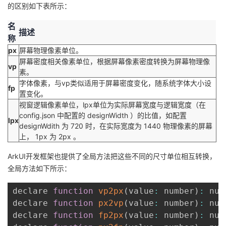
的区别如下表所示：
者
名
描述
称
我
px
屏幕物理像素单位。
屏幕密度相关像素单位，根据屏幕像素密度转换为屏幕物理像
vp
的
我
素。
字体像素，与vp类似适用于屏幕密度变化，随系统字体大小设
fp
博
的
我
置变化。
视窗逻辑像素单位，lpx单位为实际屏幕宽度与逻辑宽度（在
客
论
的
我
config.json 中配置的 designWidth ）的比值，如配置
lpx
designWdith 为 720 时，在实际宽度为 1440 物理像素的屏幕
上， 1px 为 2px 。
坛
圈
的
我
ArkUI开发框架也提供了全局方法把这些不同的尺寸单位相互转换，
子
直
的
我
全局方法如下所示：
我
播
活
的
declare 
function
vp2px
(
value
:
 number
)
:
 num
declare 
function
px2vp
(
value
:
 number
)
:
 num
我
动
关
的
declare 
function
fp2px
(
value
:
 number
)
:
 num