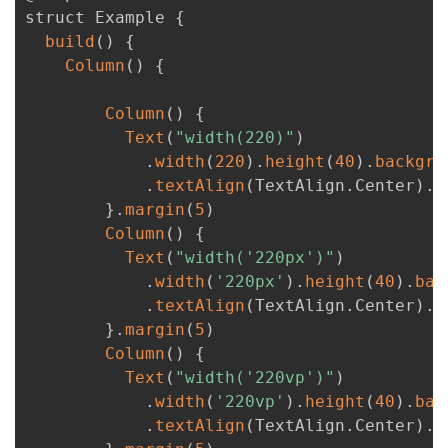
struct Example 
{
build
(
)
{
Column
(
)
{
Column
(
)
{
Text
(
"width(220)"
)
.
width
(
220
)
.
height
(
40
)
.
backgro
.
textAlign
(
TextAlign
.
Center
)
.
f
}
.
margin
(
5
)
Column
(
)
{
Text
(
"width('220px')"
)
.
width
(
'220px'
)
.
height
(
40
)
.
bac
.
textAlign
(
TextAlign
.
Center
)
.
f
}
.
margin
(
5
)
Column
(
)
{
Text
(
"width('220vp')"
)
.
width
(
'220vp'
)
.
height
(
40
)
.
bac
.
textAlign
(
TextAlign
.
Center
)
.
f