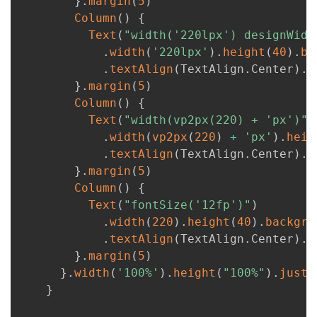
}
.
margin
(
5
)
Column
(
)
{
Text
(
"width('220lpx') designWidt
.
width
(
'220lpx'
)
.
height
(
40
)
.
ba
.
textAlign
(
TextAlign
.
Center
)
.
f
}
.
margin
(
5
)
Column
(
)
{
Text
(
"width(vp2px(220) + 'px')"
)
.
width
(
vp2px
(
220
)
+
'px'
)
.
heig
.
textAlign
(
TextAlign
.
Center
)
.
f
}
.
margin
(
5
)
Column
(
)
{
Text
(
"fontSize('12fp')"
)
.
width
(
220
)
.
height
(
40
)
.
backgro
.
textAlign
(
TextAlign
.
Center
)
.
f
}
.
margin
(
5
)
}
.
width
(
'100%'
)
.
height
(
"100%"
)
.
justi
}