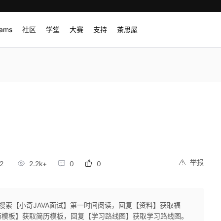
rams
社区
学堂
大赛
支持
茶思屋
举报
2
2.2k+
0
0
搜索【小奇JAVA面试】第一时间阅读，回复【资料】获取福
历模板】获取简历模板，回复【学习路线图】获取学习路线图。