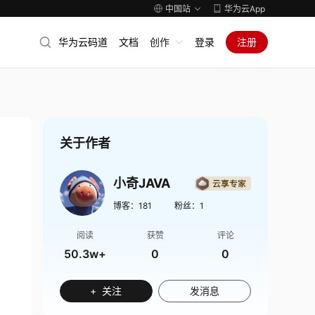
中国站
华为云App
华为云码道
文档
创作
登录
注册
关于作者
小奇JAVA
博客：
181
粉丝：
1
阅读
获赞
评论
50.3w+
0
0
+ 关注
发消息